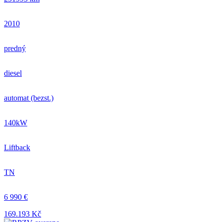
2010
predný
diesel
automat (bezst.)
140kW
Liftback
TN
6 990 €
169.193 Kč