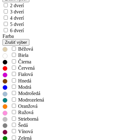
2 dverí
3 dverí
4 dverí
5 dverí
6 dverí
Farba
Zrušiť výber
Béžová
Biela
Čierna
Červená
Fialová
Hnedá
Modrá
Modrošedá
Modrozelená
Oranžová
Ružová
Strieborná
Šedá
Vínová
Zelená