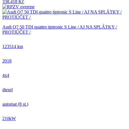
338.418 Kč
Audi Q7 50 TDI quattro tiptronic S Line / AJ NA SPLÁTKY /
PROTIÚČET /
123514 km
2018
4x4
diesel
automat (8 st.)
210kW