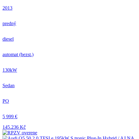
2013
predný
diesel
automat (bezst.)
130kW
Sedan
PO
5 999 €
145.236 Kč