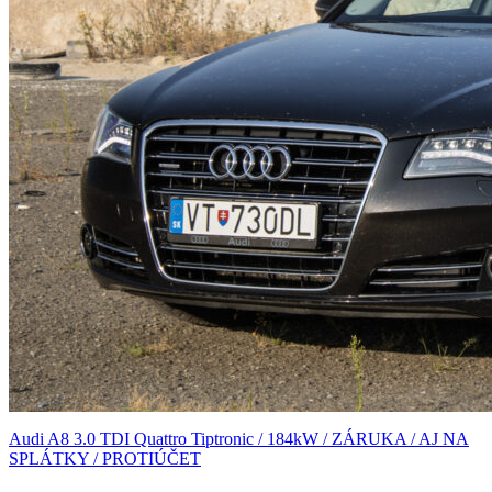
Audi A8 3.0 TDI Quattro Tiptronic / 184kW / ZÁRUKA / AJ NA
SPLÁTKY / PROTIÚČET