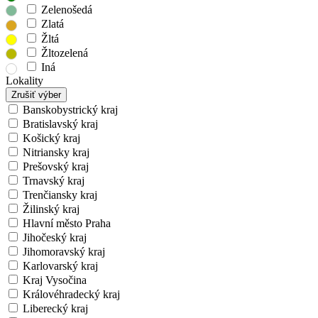
Zelenošedá
Zlatá
Žltá
Žltozelená
Iná
Lokality
Zrušiť výber
Banskobystrický kraj
Bratislavský kraj
Košický kraj
Nitriansky kraj
Prešovský kraj
Trnavský kraj
Trenčiansky kraj
Žilinský kraj
Hlavní město Praha
Jihočeský kraj
Jihomoravský kraj
Karlovarský kraj
Kraj Vysočina
Královéhradecký kraj
Liberecký kraj