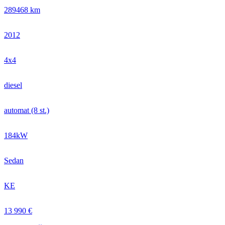
289468 km
2012
4x4
diesel
automat (8 st.)
184kW
Sedan
KE
13 990 €