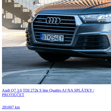
Audi Q7 3.0 TDI 272k S line Quattro AJ NA SPLÁTKY /
PROTIÚČET
281007 km