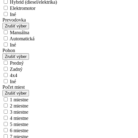
Hybrid (diesel/elektrika)
Elektromotor
Iné
Prevodovka
Zrušiť výber
Manuálna
Automatická
Iné
Pohon
Zrušiť výber
Predný
Zadný
4x4
Iné
Počet miest
Zrušiť výber
1 miestne
2 miestne
3 miestne
4 miestne
5 miestne
6 miestne
7 miestne