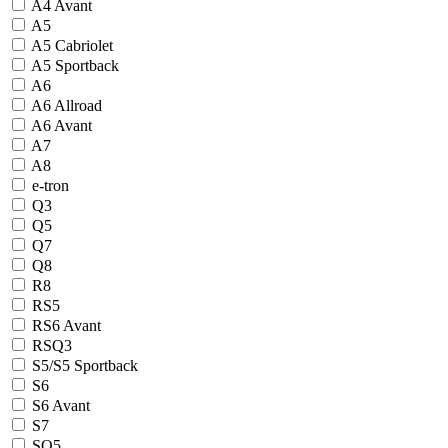
A4 Avant
A5
A5 Cabriolet
A5 Sportback
A6
A6 Allroad
A6 Avant
A7
A8
e-tron
Q3
Q5
Q7
Q8
R8
RS5
RS6 Avant
RSQ3
S5/S5 Sportback
S6
S6 Avant
S7
SQ5