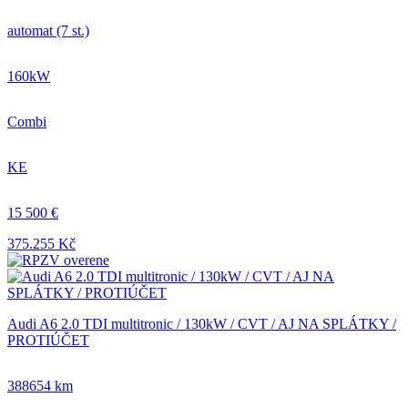
automat (7 st.)
160kW
Combi
KE
15 500 €
375.255 Kč
Audi A6 2.0 TDI multitronic / 130kW / CVT / AJ NA SPLÁTKY /
PROTIÚČET
388654 km