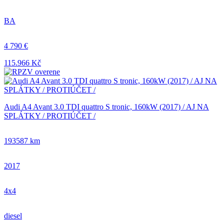
BA
4 790 €
115.966 Kč
Audi A4 Avant 3.0 TDI quattro S tronic, 160kW (2017) / AJ NA
SPLÁTKY / PROTIÚČET /
193587 km
2017
4x4
diesel