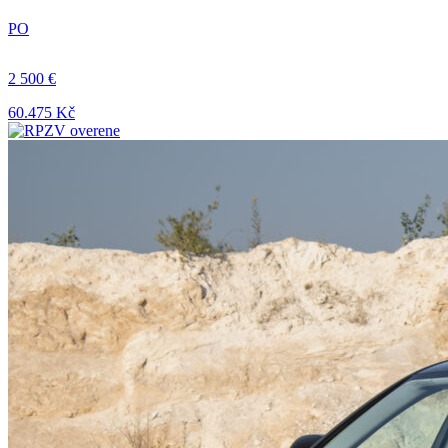
PO
2 500 €
60.475 Kč