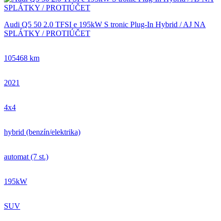
Audi Q5 50 2.0 TFSI e 195kW S tronic Plug-In Hybrid / AJ NA
SPLÁTKY / PROTIÚČET
105468 km
2021
4x4
hybrid (benzín/elektrika)
automat (7 st.)
195kW
SUV