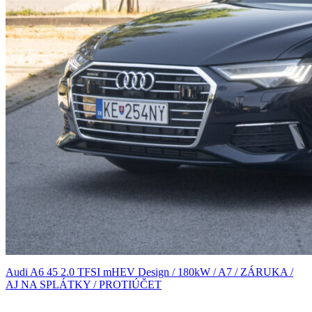
Audi A6 45 2.0 TFSI mHEV Design / 180kW / A7 / ZÁRUKA /
AJ NA SPLÁTKY / PROTIÚČET