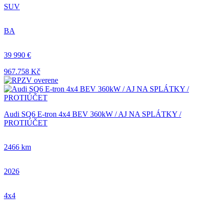
SUV
BA
39 990 €
967.758 Kč
Audi SQ6 E-tron 4x4 BEV 360kW / AJ NA SPLÁTKY /
PROTIÚČET
2466 km
2026
4x4