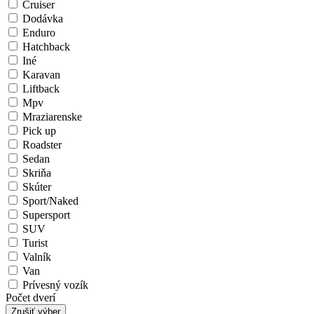
Cruiser
Dodávka
Enduro
Hatchback
Iné
Karavan
Liftback
Mpv
Mraziarenske
Pick up
Roadster
Sedan
Skriňa
Skúter
Sport/Naked
Supersport
SUV
Turist
Valník
Van
Prívesný vozík
Počet dverí
Zrušiť výber