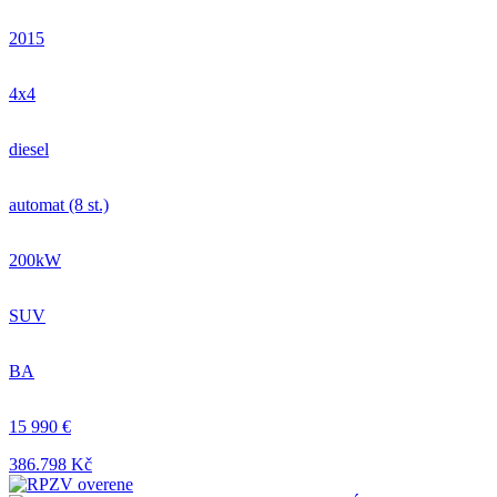
2015
4x4
diesel
automat (8 st.)
200kW
SUV
BA
15 990 €
386.798 Kč