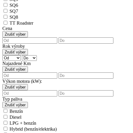
SQ6
SQ7
SQ8
TT Roadster
Cena
Zrušiť výber
Rok výroby
Zrušiť výber
Najazdené Km
Zrušiť výber
Výkon motora (kW):
Zrušiť výber
Typ paliva
Zrušiť výber
Benzín
Diesel
LPG + benzín
Hybrid (benzín/elektrika)