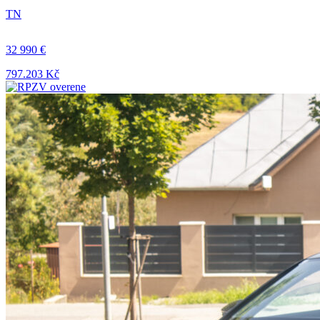
TN
32 990 €
797.203 Kč