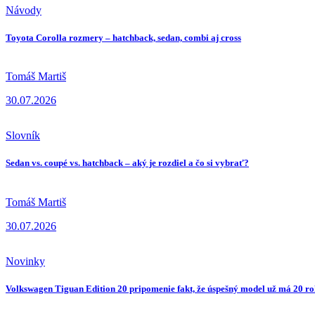
Návody
Toyota Corolla rozmery – hatchback, sedan, combi aj cross
Tomáš Martiš
30.07.2026
Slovník
Sedan vs. coupé vs. hatchback – aký je rozdiel a čo si vybrať?
Tomáš Martiš
30.07.2026
Novinky
Volkswagen Tiguan Edition 20 pripomenie fakt, že úspešný model už má 20 r