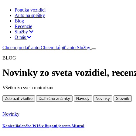
Ponuka vozidiel
Auto na splátky
Blog
Recenzie
Služby
O nás
Chcem predať auto
Chcem kúpiť auto
Služby
BLOG
Novinky zo sveta vozidiel, recen
Všetko zo sveta motorizmu
Zobraziť všetko
Diaľničné známky
Návody
Novinky
Slovník
Novinky
Koniec šialeného W16 v Bugatti je tento Mistral