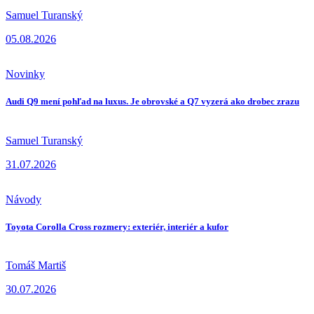
Samuel Turanský
05.08.2026
Novinky
Audi Q9 mení pohľad na luxus. Je obrovské a Q7 vyzerá ako drobec zrazu
Samuel Turanský
31.07.2026
Návody
Toyota Corolla Cross rozmery: exteriér, interiér a kufor
Tomáš Martiš
30.07.2026