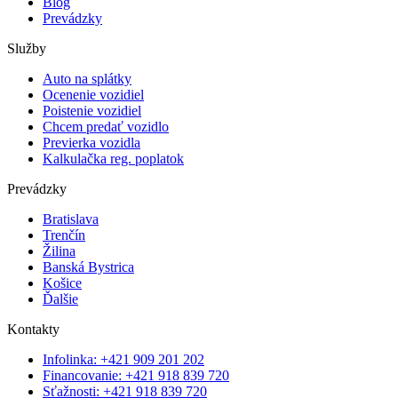
Blog
Prevádzky
Služby
Auto na splátky
Ocenenie vozidiel
Poistenie vozidiel
Chcem predať vozidlo
Previerka vozidla
Kalkulačka reg. poplatok
Prevádzky
Bratislava
Trenčín
Žilina
Banská Bystrica
Košice
Ďalšie
Kontakty
Infolinka: +421 909 201 202
Financovanie: +421 918 839 720
Sťažnosti: +421 918 839 720