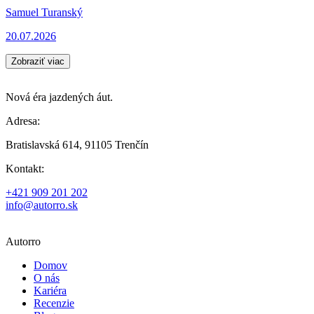
Samuel Turanský
20.07.2026
Zobraziť viac
Nová éra jazdených áut.
Adresa:
Bratislavská 614, 91105 Trenčín
Kontakt:
+421 909 201 202
info@autorro.sk
Autorro
Domov
O nás
Kariéra
Recenzie