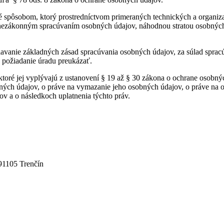
 spôsobom, ktorý prostredníctvom primeraných technických a organiz
 nezákonným spracúvaním osobných údajov, náhodnou stratou osobný
avanie základných zásad spracúvania osobných údajov, za súlad spra
a požiadanie úradu preukázať.
ktoré jej vyplývajú z ustanovení § 19 až § 30 zákona o ochrane osobný
ných údajov, o práve na vymazanie jeho osobných údajov, o práve na 
v a o následkoch uplatnenia týchto práv.
 91105 Trenčín