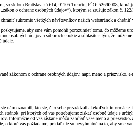
., so sídlom Bratislavská 614, 91105 Trenčín, IČO: 52690008, ktorá 
 „zákon o ochrane osobných údajov“), ktorým sa zrušuje zákon č. 122/
 chrániť súkromie všetkých návštevníkov našich webstránok a chrániť 
m poskytujeme, aby sme vám pomohli porozumieť tomu, čo môžeme uro
chrane osobných údajov a súboroch cookie a súhlasíte s tým, že môžem
é údaje.
ované zákonom o ochrane osobných údajov, napr. meno a priezvisko, e-m
te nám oznámili, kto ste, či o sebe prezrádzali akékoľvek informácie.
ých stránok, pri ktorých od vás potrebujeme získať osobné údaje s urči
lárov. Informácie od vás získané môžu zahŕňať vaše meno a priezvisko, 
e, o ktoré vás požiadame, pokiaľ nie sú nevyhnutné na to, aby sme v