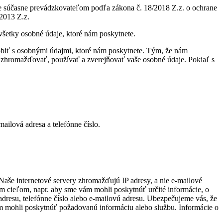
je súčasne prevádzkovateľom podľa zákona č. 18/2018 Z.z. o ochrane
2013 Z.z.
všetky osobné údaje, ktoré nám poskytnete.
biť s osobnými údajmi, ktoré nám poskytnete. Tým, že nám
e zhromažďovať, používať a zverejňovať vaše osobné údaje. Pokiaľ s
ailová adresa a telefónne číslo.
 Naše internetové servery zhromažďujú IP adresy, a nie e-mailové
tým cieľom, napr. aby sme vám mohli poskytnúť určité informácie, o
adresu, telefónne číslo alebo e-mailovú adresu. Ubezpečujeme vás, že
ám mohli poskytnúť požadovanú informáciu alebo službu. Informácie o