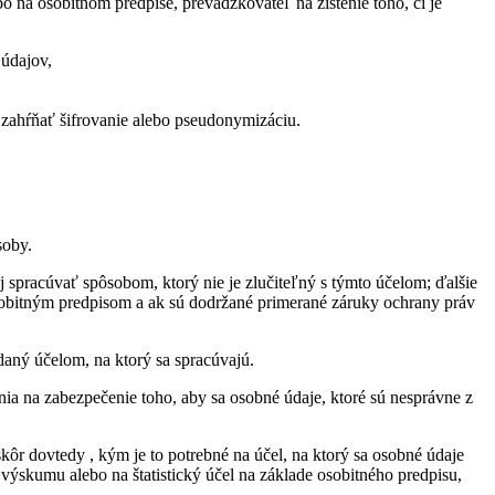
o na osobitnom predpise, prevádzkovateľ na zistenie toho, či je
 údajov,
zahŕňať šifrovanie alebo pseudonymizáciu.
soby.
spracúvať spôsobom, ktorý nie je zlučiteľný s týmto účelom; ďalšie
 osobitným predpisom a ak sú dodržané primerané záruky ochrany práv
aný účelom, na ktorý sa spracúvajú.
ia na zabezpečenie toho, aby sa osobné údaje, ktoré sú nesprávne z
ôr dovtedy , kým je to potrebné na účel, na ktorý sa osobné údaje
výskumu alebo na štatistický účel na základe osobitného predpisu,