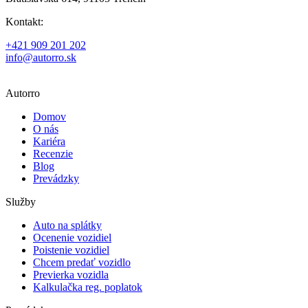
Kontakt:
+421 909 201 202
info@autorro.sk
Autorro
Domov
O nás
Kariéra
Recenzie
Blog
Prevádzky
Služby
Auto na splátky
Ocenenie vozidiel
Poistenie vozidiel
Chcem predať vozidlo
Previerka vozidla
Kalkulačka reg. poplatok