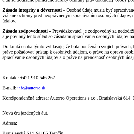
Zásada integrity a dôvernosti –
Osobné údaje musia byť spracúvané
vrátane ochrany pred neoprávneným spracúvaním osobných údajov,
údajov.
Zásada zodpovednosti –
Prevádzkovateľ je zodpovedný za nedodrži
a je povinný tento súlad so zásadami spracúvania osobných údajov n
Dotknutá osoba týmto vyhlasuje, že bola poučená o svojich právach, 
práve požadovať prístup k osobných údajom, o práve na opravu osob
spracúvanie osobných údajov a o práve na prenosnosť osobných údajo
Kontakt: +421 910 546 267
E-mail:
info@autorro.sk
Korešpondenčná adresa: Autorro Operations s.r.o., Bratislavská 614,
Nová éra jazdených áut.
Adresa:
Bratislavská 614, 91105 Trenčín