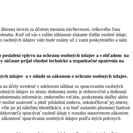
a úhrnnej úrovni za účelom merania návštevnosti, celkového času
ej obsahu. Keď od vás s vaším súhlasom získame ďalšie osobné údaje,
ýchto osobných údajov vám bude známy už z vami poskytnutého a nám
 o posúdení vplyvu na ochranu osobných údajov a s ohľadom na
y súčasne prijal vhodné technické a organizačné opatrenia na
ných údajov a v súlade so zákonom o ochrane osobných údajov.
 a na účely uvedené v udelenom súhlase so spracovaním osobných
sobných údajov zo strany dotknutej osoby je dobrovoľné a dotknutá
dmietnutia informácie, zmluvného vzťahu, poskytnutia služby alebo
e možné uzatvoriť a plniť príslušnú zmluvu, uskutočňovať jej zmeny,
e po jej náležitej identifikácii, a to buď zaslaním písomnej žiadosti
vádzkovateľa spracúvať osobné údaje v rozsahu stanovenom zákonom
na zákonnosť spracúvania osobných údajov podľa iných právnych