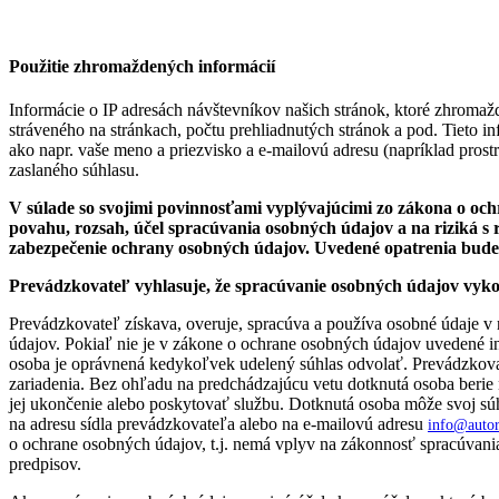
Použitie zhromaždených informácií
Informácie o IP adresách návštevníkov našich stránok, ktoré zhromažď
stráveného na stránkach, počtu prehliadnutých stránok a pod. Tieto i
ako napr. vaše meno a priezvisko a e-mailovú adresu (napríklad pro
zaslaného súhlasu.
V súlade so svojimi povinnosťami vyplývajúcimi zo zákona o o
povahu, rozsah, účel spracúvania osobných údajov a na riziká s
zabezpečenie ochrany osobných údajov. Uvedené opatrenia bude
Prevádzkovateľ vyhlasuje, že spracúvanie osobných údajov vyk
Prevádzkovateľ získava, overuje, spracúva a používa osobné údaje 
údajov. Pokiaľ nie je v zákone o ochrane osobných údajov uvedené i
osoba je oprávnená kedykoľvek udelený súhlas odvolať. Prevádzkova
zariadenia. Bez ohľadu na predchádzajúcu vetu dotknutá osoba berie 
jej ukončenie alebo poskytovať službu. Dotknutá osoba môže svoj súhla
na adresu sídla prevádzkovateľa alebo na e-mailovú adresu
info@autor
o ochrane osobných údajov, t.j. nemá vplyv na zákonnosť spracúvan
predpisov.