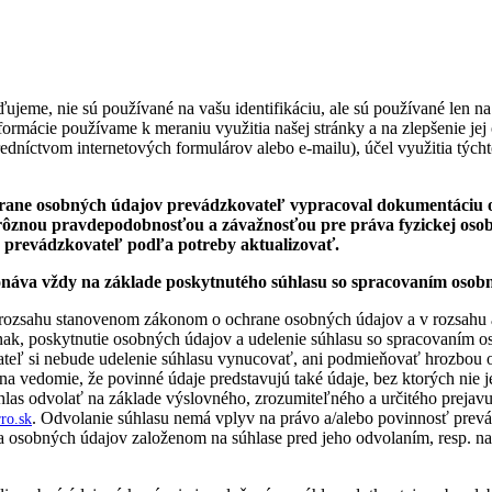
ujeme, nie sú používané na vašu identifikáciu, ale sú používané len n
nformácie používame k meraniu využitia našej stránky a na zlepšenie j
stredníctvom internetových formulárov alebo e-mailu), účel využitia t
chrane osobných údajov prevádzkovateľ vypracoval dokumentáciu
 rôznou pravdepodobnosťou a závažnosťou pre práva fyzickej osob
 prevádzkovateľ podľa potreby aktualizovať.
onáva vždy na základe poskytnutého súhlasu so spracovaním osob
v rozsahu stanovenom zákonom o ochrane osobných údajov a v rozsahu
nak, poskytnutie osobných údajov a udelenie súhlasu so spracovaním o
teľ si nebude udelenie súhlasu vynucovať, ani podmieňovať hrozbou o
na vedomie, že povinné údaje predstavujú také údaje, bez ktorých nie j
s odvolať na základe výslovného, zrozumiteľného a určitého prejavu vôl
. Odvolanie súhlasu nemá vplyv na právo a/alebo povinnosť pre
ro.sk
ia osobných údajov založenom na súhlase pred jeho odvolaním, resp. 