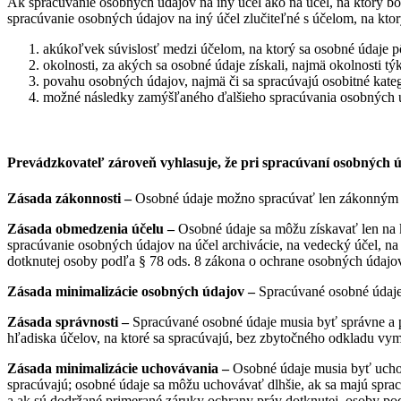
Ak spracúvanie osobných údajov na iný účel ako na účel, na ktorý boli
spracúvanie osobných údajov na iný účel zlučiteľné s účelom, na kt
akúkoľvek súvislosť medzi účelom, na ktorý sa osobné údaje 
okolnosti, za akých sa osobné údaje získali, najmä okolnosti 
povahu osobných údajov, najmä či sa spracúvajú osobitné kat
možné následky zamýšľaného ďalšieho spracúvania osobných úd
Prevádzkovateľ zároveň vyhlasuje, že pri spracúvaní osobných ú
Zásada zákonnosti –
Osobné údaje možno spracúvať len zákonným s
Zásada obmedzenia účelu –
Osobné údaje sa môžu získavať len na 
spracúvanie osobných údajov na účel archivácie, na vedecký účel, na 
dotknutej osoby podľa § 78 ods. 8 zákona o ochrane osobných údajo
Zásada minimalizácie osobných údajov –
Spracúvané osobné údaje
Zásada správnosti –
Spracúvané osobné údaje musia byť správne a po
hľadiska účelov, na ktoré sa spracúvajú, bez zbytočného odkladu vyma
Zásada minimalizácie uchovávania –
Osobné údaje musia byť uchov
spracúvajú; osobné údaje sa môžu uchovávať dlhšie, ak sa majú spracú
a ak sú dodržané primerané záruky ochrany práv dotknutej osoby po