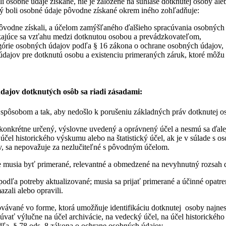
 osobné údaje získané, nie je založené na súhlase dotknutej osoby aleb
orý boli osobné údaje pôvodne získané okrem iného zohľadňuje:
pôvodne získali, a účelom zamýšľaného ďalšieho spracúvania osobných
týkajúce sa vzťahu medzi dotknutou osobou a prevádzkovateľom,
egórie osobných údajov podľa § 16 zákona o ochrane osobných údajov,
ajov pre dotknutú osobu a existenciu primeraných záruk, ktoré môžu 
dajov dotknutých osôb sa riadi zásadami:
pôsobom a tak, aby nedošlo k porušeniu základných práv dotknutej o
konkrétne určený, výslovne uvedený a oprávnený účel a nesmú sa ďalej 
účel historického výskumu alebo na štatistický účel, ak je v súlade s
v, sa nepovažuje za nezlučiteľné s pôvodným účelom.
 musia byť primerané, relevantné a obmedzené na nevyhnutný rozsah d
dľa potreby aktualizované; musia sa prijať primerané a účinné opatren
zali alebo opravili.
ávané vo forme, ktorá umožňuje identifikáciu dotknutej osoby najnesk
vať výlučne na účel archivácie, na vedecký účel, na účel historického 
dľa § 78 ods. 8 zákona o ochrane osobných údajov.