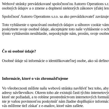
Webové stránky prevádzkované spoločnosťou Autorro Operations s.r.o
osobných údajov a o zmene a doplnení niektorých zákonov (ďalej len
Spoločnosť Autorro Operations s.r.o. sa ako prevádzkovateľ zaväzuje
Toto vyhlásenie o spracúvaní osobných údajov a súborov cookie vá
poskytnete svoje osobné údaje, akceptujete toto naše vyhlásenie o o
týmto vyhlásením nesúhlasíte, neposkytujte nám, prosím, svoje osobn
Čo sú osobné údaje?
Osobné údaje sú informácie o identifikovateľnej osobe, ako sú defin
Informácie, ktoré o vás zhromažďujeme
Vo všeobecnosti môžete našu webovú stránku navštíviť bez toho, aby s
adresy návštevníkov. Okrem toho ale existujú časti týchto internetov
ktoré ste požiadali, a to robíme prostredníctvom internetových formu
nie je vašou povinnosťou poskytnúť nám žiadne doplňujúce informáci
vás môžeme tiež získať z e-mailov, ktoré nám zašlete.