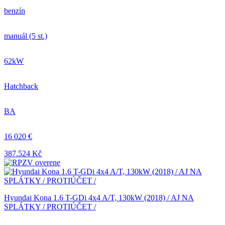
benzín
manuál (5 st.)
62kW
Hatchback
BA
16 020 €
387.524 Kč
Hyundai Kona 1.6 T-GDi 4x4 A/T, 130kW (2018) / AJ NA
SPLÁTKY / PROTIÚČET /