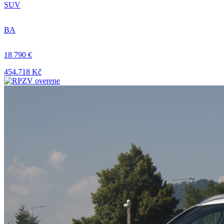
SUV
BA
18 790 €
454.718 Kč