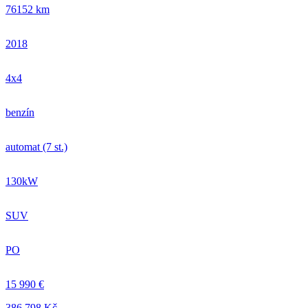
76152 km
2018
4x4
benzín
automat (7 st.)
130kW
SUV
PO
15 990 €
386.798 Kč