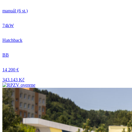
manuál (6 st.)
74kW
Hatchback
BB
14 200 €
343.143 Kč