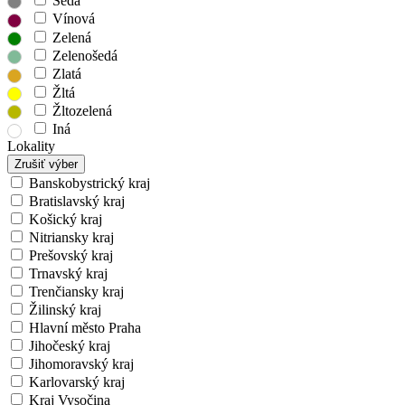
Šedá
Vínová
Zelená
Zelenošedá
Zlatá
Žltá
Žltozelená
Iná
Lokality
Zrušiť výber
Banskobystrický kraj
Bratislavský kraj
Košický kraj
Nitriansky kraj
Prešovský kraj
Trnavský kraj
Trenčiansky kraj
Žilinský kraj
Hlavní město Praha
Jihočeský kraj
Jihomoravský kraj
Karlovarský kraj
Kraj Vysočina