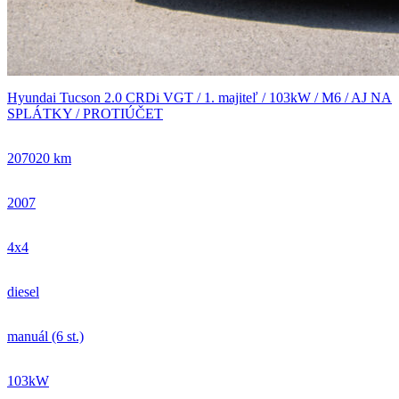
Hyundai Tucson 2.0 CRDi VGT / 1. majiteľ / 103kW / M6 / AJ NA
SPLÁTKY / PROTIÚČET
207020 km
2007
4x4
diesel
manuál (6 st.)
103kW