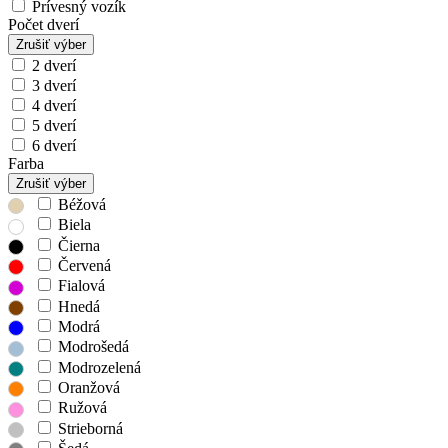
Prívesný vozík
Počet dverí
Zrušiť výber
2 dverí
3 dverí
4 dverí
5 dverí
6 dverí
Farba
Zrušiť výber
Béžová
Biela
Čierna
Červená
Fialová
Hnedá
Modrá
Modrošedá
Modrozelená
Oranžová
Ružová
Strieborná