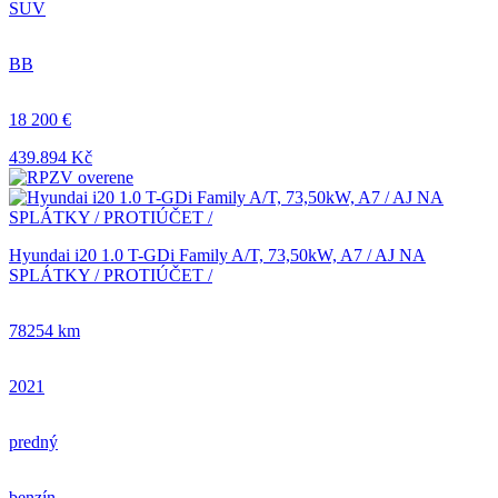
SUV
BB
18 200 €
439.894 Kč
Hyundai i20 1.0 T-GDi Family A/T, 73,50kW, A7 / AJ NA
SPLÁTKY / PROTIÚČET /
78254 km
2021
predný
benzín