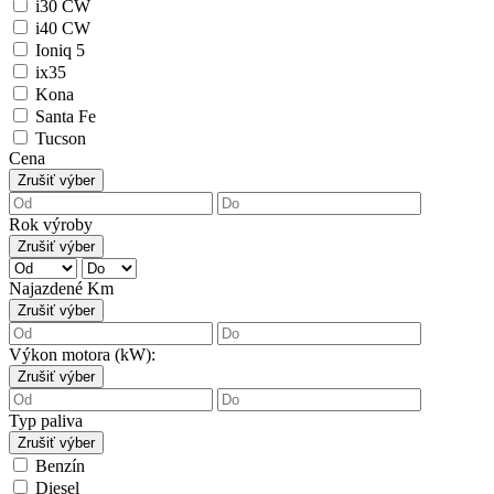
i30 CW
i40 CW
Ioniq 5
ix35
Kona
Santa Fe
Tucson
Cena
Zrušiť výber
Rok výroby
Zrušiť výber
Najazdené Km
Zrušiť výber
Výkon motora (kW):
Zrušiť výber
Typ paliva
Zrušiť výber
Benzín
Diesel