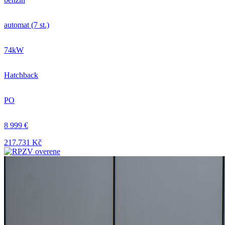
automat (7 st.)
74kW
Hatchback
PO
8 999 €
217.731 Kč