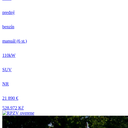
predný
benzín
manuál (6 st.)
110kW
SUV
NR
21 890 €
528.972 Kč