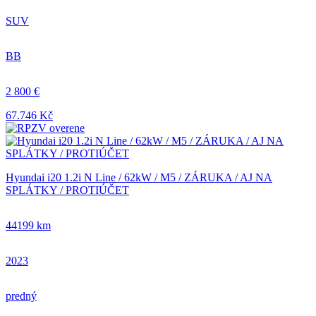
SUV
BB
2 800 €
67.746 Kč
Hyundai i20 1.2i N Line / 62kW / M5 / ZÁRUKA / AJ NA
SPLÁTKY / PROTIÚČET
44199 km
2023
predný