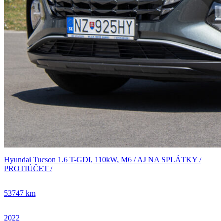
Hyundai Tucson 1.6 T-GDI, 110kW, M6 / AJ NA SPLÁTKY /
PROTIÚČET /
53747 km
2022