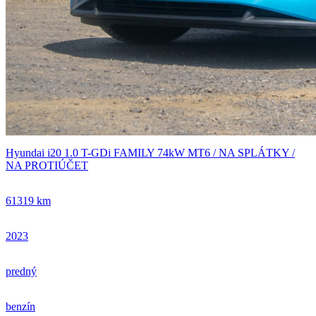
Hyundai i20 1.0 T-GDi FAMILY 74kW MT6 / NA SPLÁTKY /
NA PROTIÚČET
61319 km
2023
predný
benzín