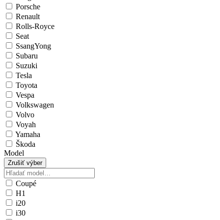
Porsche
Renault
Rolls-Royce
Seat
SsangYong
Subaru
Suzuki
Tesla
Toyota
Vespa
Volkswagen
Volvo
Voyah
Yamaha
Škoda
Model
Zrušiť výber
Coupé
H1
i20
i30