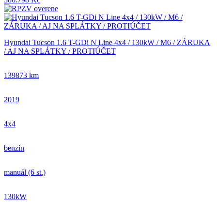
Hyundai Tucson 1.6 T-GDi N Line 4x4 / 130kW / M6 / ZÁRUKA
/ AJ NA SPLÁTKY / PROTIÚČET
139873 km
2019
4x4
benzín
manuál (6 st.)
130kW