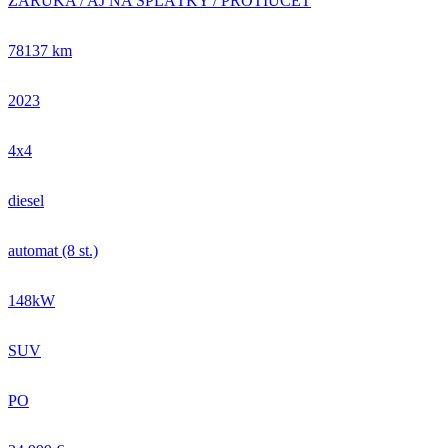
ZÁRUKA / AJ NA SPLÁTKY / PROTIÚČET
78137 km
2023
4x4
diesel
automat (8 st.)
148kW
SUV
PO