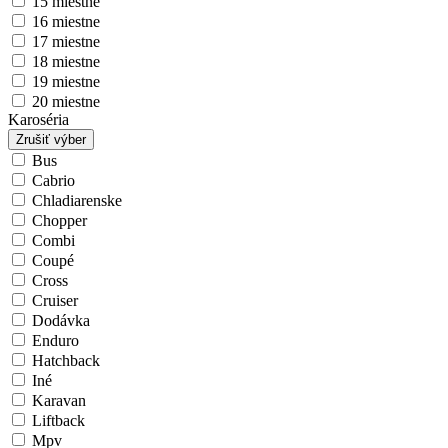
15 miestne
16 miestne
17 miestne
18 miestne
19 miestne
20 miestne
Karoséria
Zrušiť výber
Bus
Cabrio
Chladiarenske
Chopper
Combi
Coupé
Cross
Cruiser
Dodávka
Enduro
Hatchback
Iné
Karavan
Liftback
Mpv