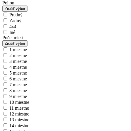
Pohon
Zrušiť výber
Predný
Zadný
4x4
Iné
Počet miest
Zrušiť výber
1 miestne
2 miestne
3 miestne
4 miestne
5 miestne
6 miestne
7 miestne
8 miestne
9 miestne
10 miestne
11 miestne
12 miestne
13 miestne
14 miestne