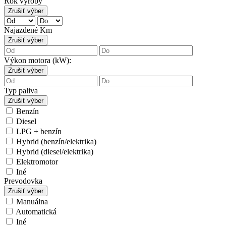
Rok výroby
Zrušiť výber
Najazdené Km
Zrušiť výber
Výkon motora (kW):
Zrušiť výber
Typ paliva
Zrušiť výber
Benzín
Diesel
LPG + benzín
Hybrid (benzín/elektrika)
Hybrid (diesel/elektrika)
Elektromotor
Iné
Prevodovka
Zrušiť výber
Manuálna
Automatická
Iné