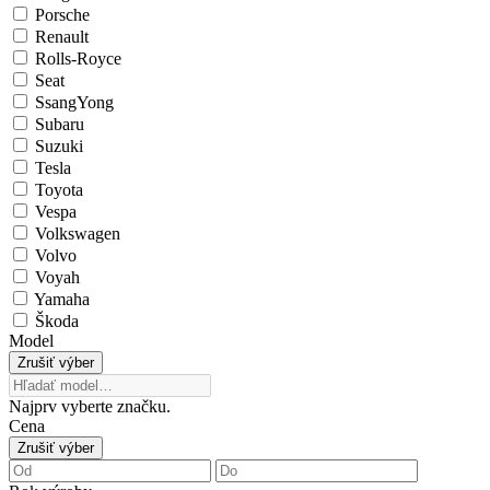
Porsche
Renault
Rolls-Royce
Seat
SsangYong
Subaru
Suzuki
Tesla
Toyota
Vespa
Volkswagen
Volvo
Voyah
Yamaha
Škoda
Model
Zrušiť výber
Najprv vyberte značku.
Cena
Zrušiť výber