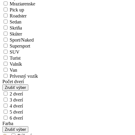
Mraziarenske
Pick up
Roadster
Sedan
Skriňa
Skúter
Sport/Naked
Supersport
SUV
Turist
Valník
Van
Prívesný vozík
Počet dverí
Zrušiť výber
2 dverí
3 dverí
4 dverí
5 dverí
6 dverí
Farba
Zrušiť výber