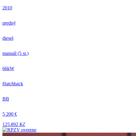
2010
predný
diesel
manuál (5 st.)
66kW
Hatchback
BB
5 200 €
125.892 Kč