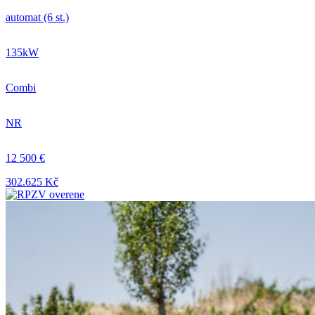
automat (6 st.)
135kW
Combi
NR
12 500 €
302.625 Kč