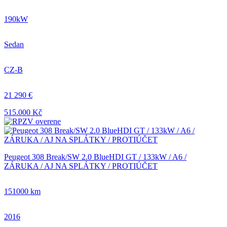
190kW
Sedan
CZ-B
21 290 €
515.000 Kč
Peugeot 308 Break/SW 2.0 BlueHDI GT / 133kW / A6 /
ZÁRUKA / AJ NA SPLÁTKY / PROTIÚČET
151000 km
2016