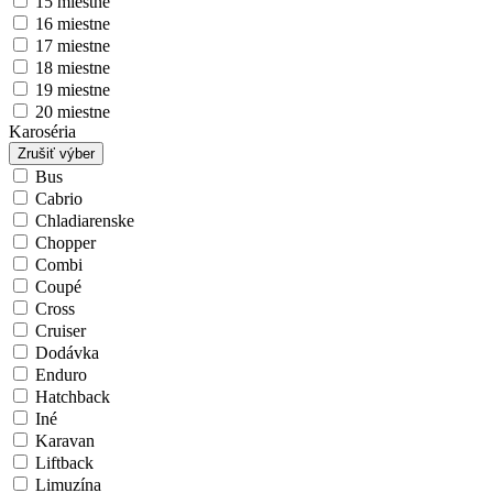
15 miestne
16 miestne
17 miestne
18 miestne
19 miestne
20 miestne
Karoséria
Zrušiť výber
Bus
Cabrio
Chladiarenske
Chopper
Combi
Coupé
Cross
Cruiser
Dodávka
Enduro
Hatchback
Iné
Karavan
Liftback
Limuzína