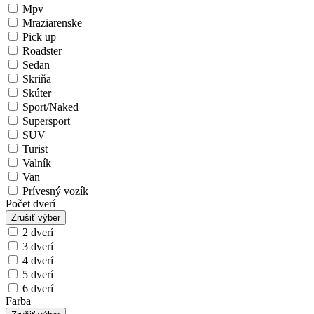
Mpv
Mraziarenske
Pick up
Roadster
Sedan
Skriňa
Skúter
Sport/Naked
Supersport
SUV
Turist
Valník
Van
Prívesný vozík
Počet dverí
Zrušiť výber
2 dverí
3 dverí
4 dverí
5 dverí
6 dverí
Farba