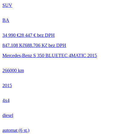
SUV
BA
34 990 €
28 447 € bez DPH
847.108 Kč
688.706 Kč bez DPH
Mercedes-Benz S 350 BLUETEC 4MATIC 2015
266000 km
2015
4x4
diesel
automat (6 st.)