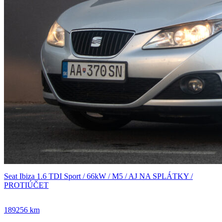
Seat Ibiza 1.6 TDI Sport / 66kW / M5 / AJ NA SPLÁTKY /
PROTIÚČET
189256 km