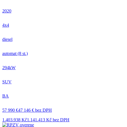
2020
4x4
diesel
automat (8 st.)
294kW
SUV
BA
57 990 €
47 146 € bez DPH
1.403.938 Kč
1.141.413 Kč bez DPH