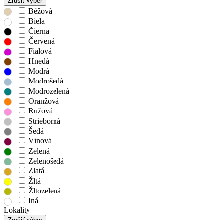
Zrušiť výber
Béžová
Biela
Čierna
Červená
Fialová
Hnedá
Modrá
Modrošedá
Modrozelená
Oranžová
Ružová
Strieborná
Šedá
Vínová
Zelená
Zelenošedá
Zlatá
Žltá
Žltozelená
Iná
Lokality
Zrušiť výber