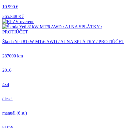
10 990 €
265.848 Kč
Škoda Yeti 81kW MT/6 AWD / AJ NA SPLÁTKY / PROTIÚČET
287000 km
2016
4x4
diesel
manuál (6 st.)
81kW