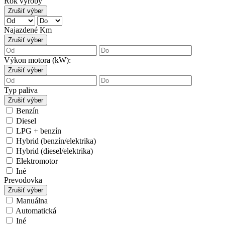
Rok výroby
Zrušiť výber
Najazdené Km
Zrušiť výber
Výkon motora (kW):
Zrušiť výber
Typ paliva
Zrušiť výber
Benzín
Diesel
LPG + benzín
Hybrid (benzín/elektrika)
Hybrid (diesel/elektrika)
Elektromotor
Iné
Prevodovka
Zrušiť výber
Manuálna
Automatická
Iné