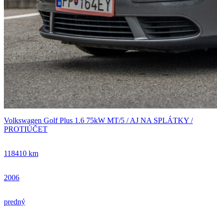
Volkswagen Golf Plus 1.6 75kW MT/5 / AJ NA SPLÁTKY /
PROTIÚČET
118410 km
2006
predný