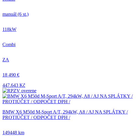
manuál (6 st.)
118kW
Combi
ZA
18 490 €
447.643 Kč
BMW X6 M50d M-Sport A/T, 294kW, A8 / AJ NA SPLÁTKY /
PROTIÚČET / ODPOČET DPH /
149448 km