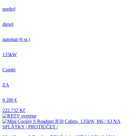
predný
diesel
automat (6 st.)
133kW
Combi
ZA
9 200 €
222.732 Kč