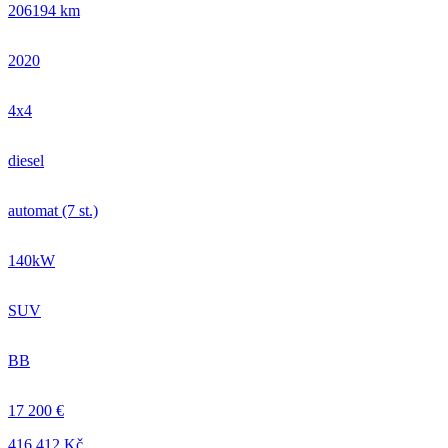
206194 km
2020
4x4
diesel
automat (7 st.)
140kW
SUV
BB
17 200 €
416.412 Kč