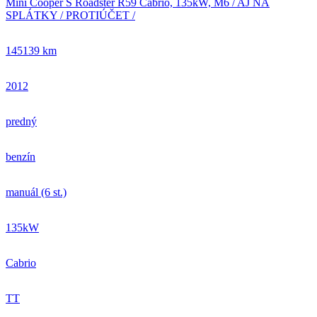
Mini Cooper S Roadster R59 Cabrio, 135kW, M6 / AJ NA
SPLÁTKY / PROTIÚČET /
145139 km
2012
predný
benzín
manuál (6 st.)
135kW
Cabrio
TT