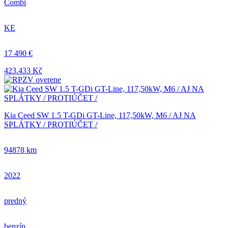
Combi
KE
17 490 €
423.433 Kč
Kia Ceed SW 1.5 T-GDi GT-Line, 117,50kW, M6 / AJ NA
SPLÁTKY / PROTIÚČET /
94878 km
2022
predný
benzín