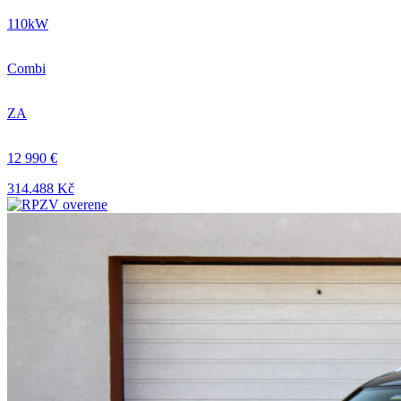
110kW
Combi
ZA
12 990 €
314.488 Kč