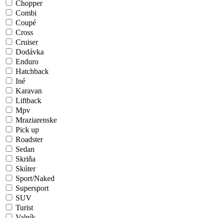
Chopper
Combi
Coupé
Cross
Cruiser
Dodávka
Enduro
Hatchback
Iné
Karavan
Liftback
Mpv
Mraziarenske
Pick up
Roadster
Sedan
Skriňa
Skúter
Sport/Naked
Supersport
SUV
Turist
Valník