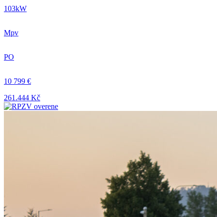
103kW
Mpv
PO
10 799 €
261.444 Kč