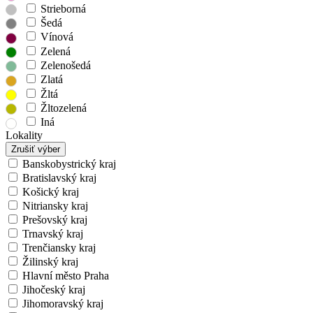
Strieborná
Šedá
Vínová
Zelená
Zelenošedá
Zlatá
Žltá
Žltozelená
Iná
Lokality
Zrušiť výber
Banskobystrický kraj
Bratislavský kraj
Košický kraj
Nitriansky kraj
Prešovský kraj
Trnavský kraj
Trenčiansky kraj
Žilinský kraj
Hlavní město Praha
Jihočeský kraj
Jihomoravský kraj