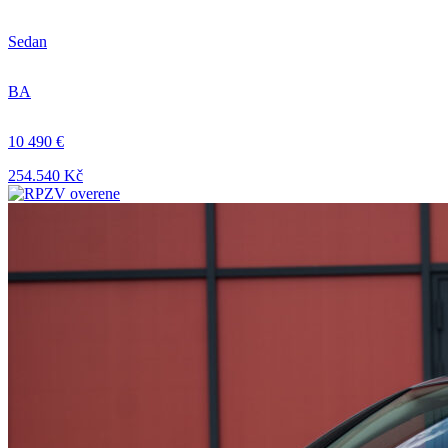
Sedan
BA
10 490 €
254.540 Kč