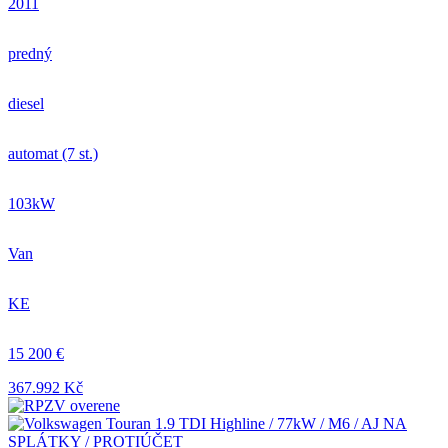
2011
predný
diesel
automat (7 st.)
103kW
Van
KE
15 200 €
367.992 Kč