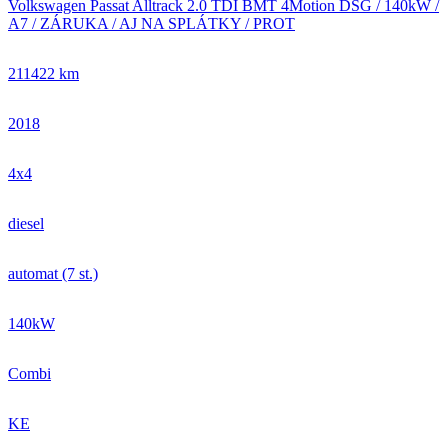
Volkswagen Passat Alltrack 2.0 TDI BMT 4Motion DSG / 140kW /
A7 / ZÁRUKA / AJ NA SPLÁTKY / PROT
211422 km
2018
4x4
diesel
automat (7 st.)
140kW
Combi
KE