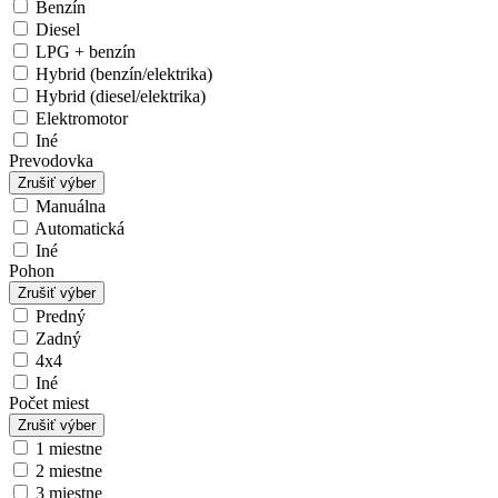
Benzín
Diesel
LPG + benzín
Hybrid (benzín/elektrika)
Hybrid (diesel/elektrika)
Elektromotor
Iné
Prevodovka
Zrušiť výber
Manuálna
Automatická
Iné
Pohon
Zrušiť výber
Predný
Zadný
4x4
Iné
Počet miest
Zrušiť výber
1 miestne
2 miestne
3 miestne