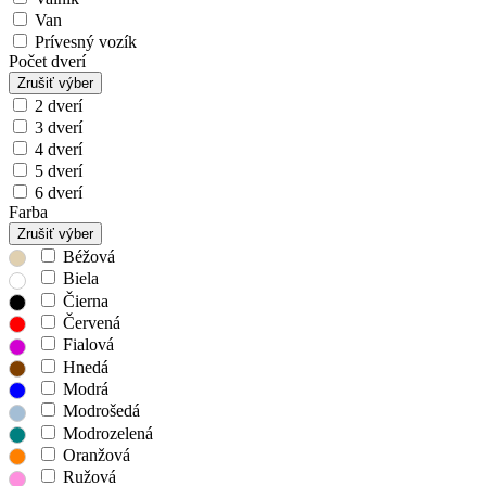
Van
Prívesný vozík
Počet dverí
Zrušiť výber
2 dverí
3 dverí
4 dverí
5 dverí
6 dverí
Farba
Zrušiť výber
Béžová
Biela
Čierna
Červená
Fialová
Hnedá
Modrá
Modrošedá
Modrozelená
Oranžová
Ružová