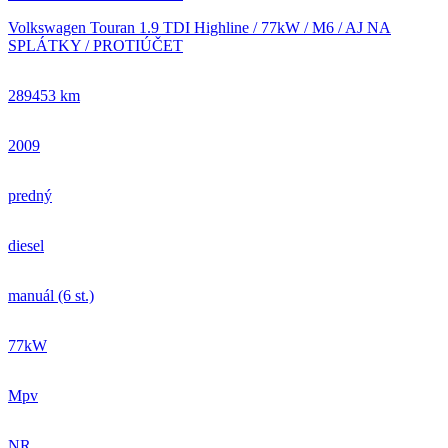
Volkswagen Touran 1.9 TDI Highline / 77kW / M6 / AJ NA
SPLÁTKY / PROTIÚČET
289453 km
2009
predný
diesel
manuál (6 st.)
77kW
Mpv
NR