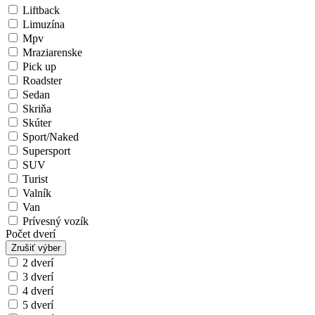
Liftback
Limuzína
Mpv
Mraziarenske
Pick up
Roadster
Sedan
Skriňa
Skúter
Sport/Naked
Supersport
SUV
Turist
Valník
Van
Prívesný vozík
Počet dverí
Zrušiť výber
2 dverí
3 dverí
4 dverí
5 dverí