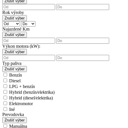
Zrušiť výber
Rok výroby
Zrušiť výber
Najazdené Km
Zrušiť výber
Výkon motora (kW):
Zrušiť výber
Typ paliva
Zrušiť výber
Benzín
Diesel
LPG + benzín
Hybrid (benzín/elektrika)
Hybrid (diesel/elektrika)
Elektromotor
Iné
Prevodovka
Zrušiť výber
Manuálna