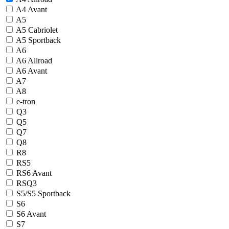
A4 Avant
A5
A5 Cabriolet
A5 Sportback
A6
A6 Allroad
A6 Avant
A7
A8
e-tron
Q3
Q5
Q7
Q8
R8
RS5
RS6 Avant
RSQ3
S5/S5 Sportback
S6
S6 Avant
S7