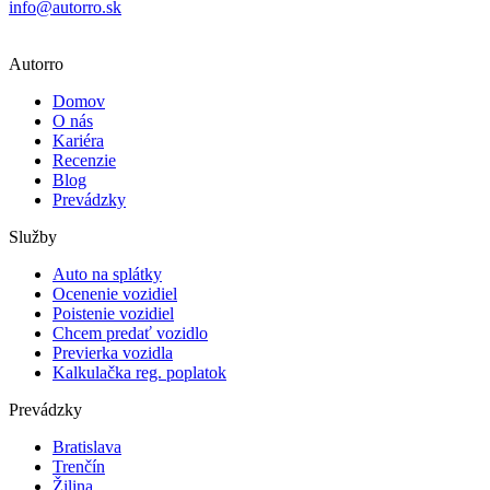
info@autorro.sk
Autorro
Domov
O nás
Kariéra
Recenzie
Blog
Prevádzky
Služby
Auto na splátky
Ocenenie vozidiel
Poistenie vozidiel
Chcem predať vozidlo
Previerka vozidla
Kalkulačka reg. poplatok
Prevádzky
Bratislava
Trenčín
Žilina