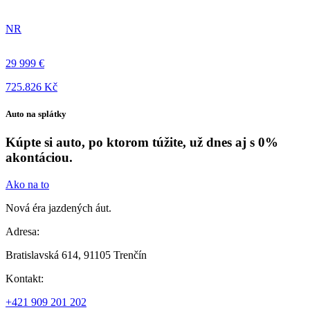
NR
29 999 €
725.826 Kč
Auto na splátky
Kúpte si auto, po ktorom túžite, už dnes aj s 0%
akontáciou.
Ako na to
Nová éra jazdených áut.
Adresa:
Bratislavská 614, 91105 Trenčín
Kontakt:
+421 909 201 202