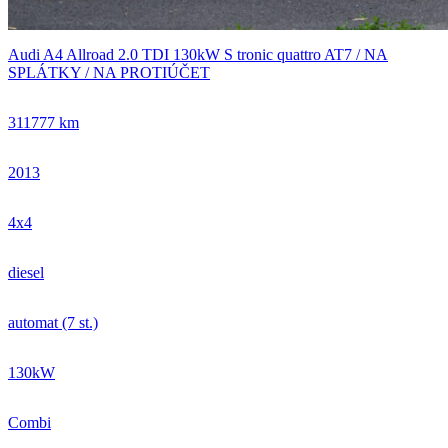
Audi A4 Allroad 2.0 TDI 130kW S tronic quattro AT7 / NA
SPLÁTKY / NA PROTIÚČET
311777 km
2013
4x4
diesel
automat (7 st.)
130kW
Combi