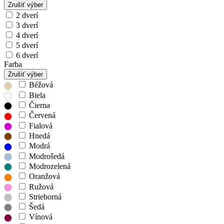
Zrušiť výber
2 dverí
3 dverí
4 dverí
5 dverí
6 dverí
Farba
Zrušiť výber
Béžová
Biela
Čierna
Červená
Fialová
Hnedá
Modrá
Modrošedá
Modrozelená
Oranžová
Ružová
Strieborná
Šedá
Vínová