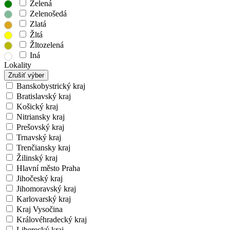
Zelená
Zelenošedá
Zlatá
Žltá
Žltozelená
Iná
Lokality
Zrušiť výber
Banskobystrický kraj
Bratislavský kraj
Košický kraj
Nitriansky kraj
Prešovský kraj
Trnavský kraj
Trenčiansky kraj
Žilinský kraj
Hlavní město Praha
Jihočeský kraj
Jihomoravský kraj
Karlovarský kraj
Kraj Vysočina
Královéhradecký kraj
Liberecký kraj