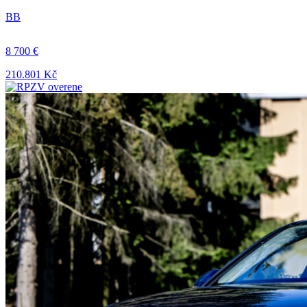
BB
8 700 €
210.801 Kč