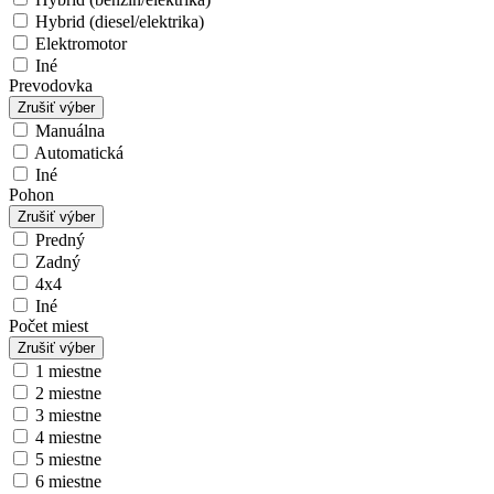
Hybrid (diesel/elektrika)
Elektromotor
Iné
Prevodovka
Zrušiť výber
Manuálna
Automatická
Iné
Pohon
Zrušiť výber
Predný
Zadný
4x4
Iné
Počet miest
Zrušiť výber
1 miestne
2 miestne
3 miestne
4 miestne
5 miestne
6 miestne