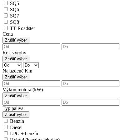
SQ5
SQ6
SQ7
SQ8
TT Roadster
Cena
Zrušiť výber
Rok výroby
Zrušiť výber
Najazdené Km
Zrušiť výber
Výkon motora (kW):
Zrušiť výber
Typ paliva
Zrušiť výber
Benzín
Diesel
LPG + benzín
Hybrid (benzín/elektrika)