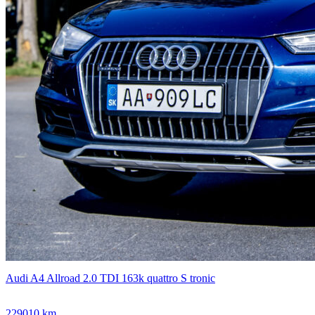
Audi A4 Allroad 2.0 TDI 163k quattro S tronic
229010 km