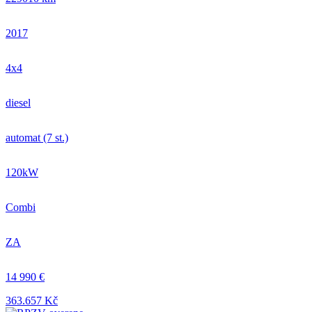
2017
4x4
diesel
automat (7 st.)
120kW
Combi
ZA
14 990 €
363.657 Kč