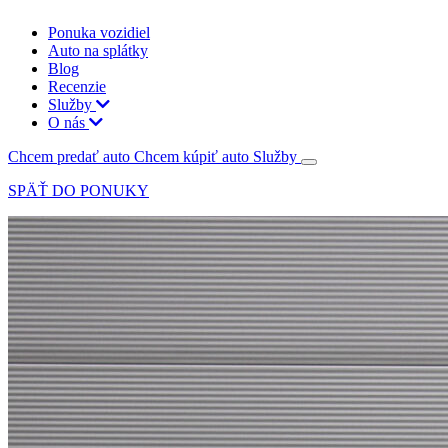
Ponuka vozidiel
Auto na splátky
Blog
Recenzie
Služby
O nás
Chcem predať auto
Chcem kúpiť auto
Služby
SPÄŤ DO PONUKY