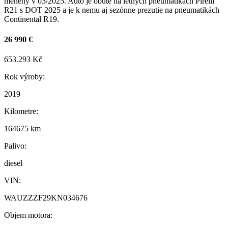
menený v 03/2025. Auto je obuté na letných pneumatikách Pirelli
R21 s DOT 2025 a je k nemu aj sezónne prezutie na pneumatikách
Continental R19.
26 990 €
653.293 Kč
Rok výroby:
2019
Kilometre:
164675 km
Palivo:
diesel
VIN:
WAUZZZF29KN034676
Objem motora: