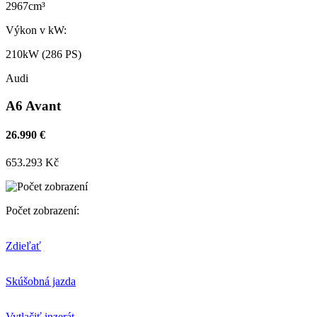
2967cm³
Výkon v kW:
210kW (286 PS)
Audi
A6 Avant
26.990 €
653.293 Kč
Počet zobrazení:
Zdieľať
Skúšobná jazda
Vytlačiť inzerát