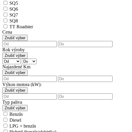
SQ5
SQ6
SQ7
SQ8
TT Roadster
Cena
Zrušiť výber
Rok výroby
Zrušiť výber
Najazdené Km
Zrušiť výber
Výkon motora (kW):
Zrušiť výber
Typ paliva
Zrušiť výber
Benzín
Diesel
LPG + benzín
Hybrid (benzín/elektrika)