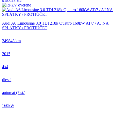
918.028 Kč
Audi A6 Limousine 3.0 TDI 218k Quattro 160kW AT/7 / AJ NA
SPLÁTKY / PROTIÚČET
249848 km
2015
4x4
diesel
automat (7 st.)
160kW