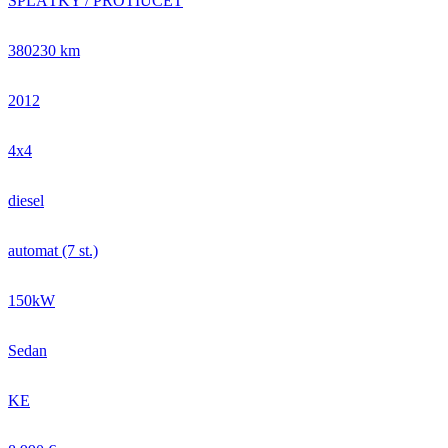
SPLÁTKY / PROTIÚČET
380230 km
2012
4x4
diesel
automat (7 st.)
150kW
Sedan
KE