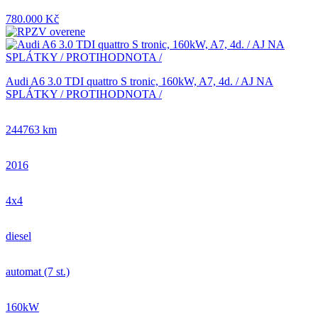
780.000 Kč
Audi A6 3.0 TDI quattro S tronic, 160kW, A7, 4d. / AJ NA
SPLÁTKY / PROTIHODNOTA /
244763 km
2016
4x4
diesel
automat (7 st.)
160kW