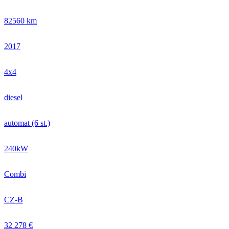
82560 km
2017
4x4
diesel
automat (6 st.)
240kW
Combi
CZ-B
32 278 €