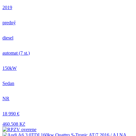
2019
predný
diesel
automat (7 st.)
150kW
Sedan
NR
18 990 €
460.508 Kč