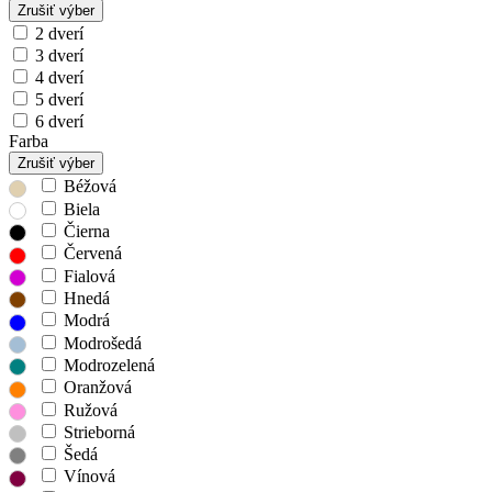
Zrušiť výber
2 dverí
3 dverí
4 dverí
5 dverí
6 dverí
Farba
Zrušiť výber
Béžová
Biela
Čierna
Červená
Fialová
Hnedá
Modrá
Modrošedá
Modrozelená
Oranžová
Ružová
Strieborná
Šedá
Vínová