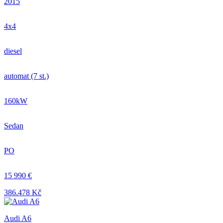
2015
4x4
diesel
automat (7 st.)
160kW
Sedan
PO
15 990 €
386.478 Kč
Audi A6