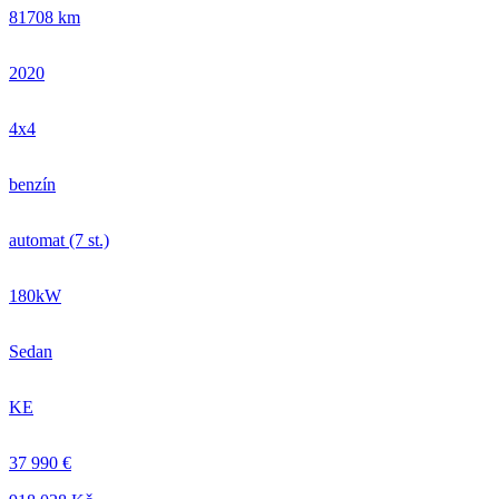
81708 km
2020
4x4
benzín
automat (7 st.)
180kW
Sedan
KE
37 990 €