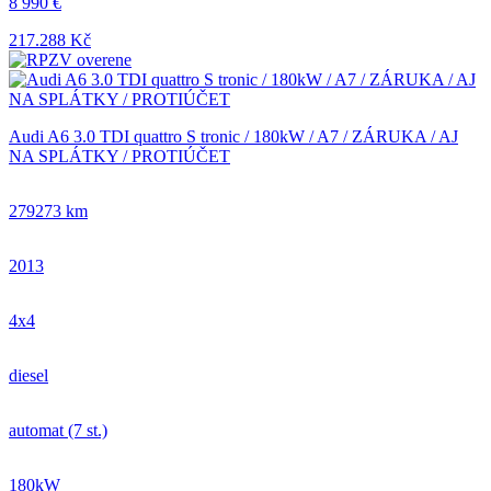
8 990 €
217.288 Kč
Audi A6 3.0 TDI quattro S tronic / 180kW / A7 / ZÁRUKA / AJ
NA SPLÁTKY / PROTIÚČET
279273 km
2013
4x4
diesel
automat (7 st.)
180kW