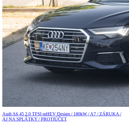
Audi A6 45 2.0 TFSI mHEV Design / 180kW / A7 / ZÁRUKA /
AJ NA SPLÁTKY / PROTIÚČET