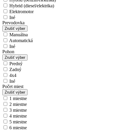
Hybrid (diesel/elektrika)
Elektromotor
Iné
Prevodovka
Zrušiť výber
Manuálna
Automatická
Iné
Pohon
Zrušiť výber
Predný
Zadný
4x4
Iné
Počet miest
Zrušiť výber
1 miestne
2 miestne
3 miestne
4 miestne
5 miestne
6 miestne