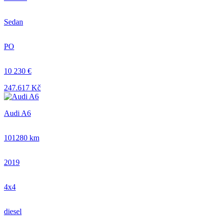
Sedan
PO
10 230 €
247.617 Kč
Audi A6
101280 km
2019
4x4
diesel