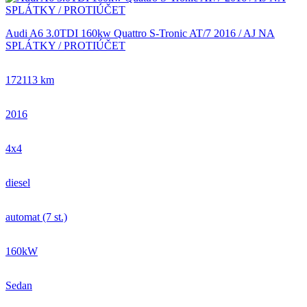
Audi A6 3.0TDI 160kw Quattro S-Tronic AT/7 2016 / AJ NA
SPLÁTKY / PROTIÚČET
172113 km
2016
4x4
diesel
automat (7 st.)
160kW
Sedan