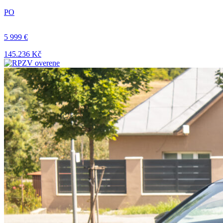
PO
5 999 €
145.236 Kč