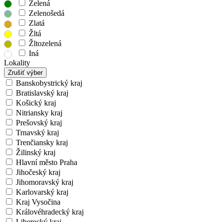
Zelená
Zelenošedá
Zlatá
Žltá
Žltozelená
Iná
Lokality
Zrušiť výber
Banskobystrický kraj
Bratislavský kraj
Košický kraj
Nitriansky kraj
Prešovský kraj
Trnavský kraj
Trenčiansky kraj
Žilinský kraj
Hlavní město Praha
Jihočeský kraj
Jihomoravský kraj
Karlovarský kraj
Kraj Vysočina
Královéhradecký kraj
Liberecký kraj