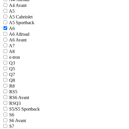
A4 Avant
A5
A5 Cabriolet
A5 Sportback
A6
A6 Allroad
A6 Avant
A7
A8
e-tron
Q3
Q5
Q7
Q8
R8
RS5
RS6 Avant
RSQ3
S5/S5 Sportback
S6
S6 Avant
S7