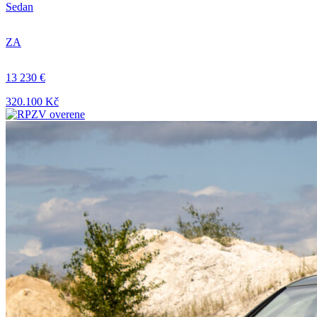
Sedan
ZA
13 230 €
320.100 Kč