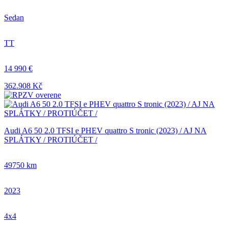
Sedan
TT
14 990 €
362.908 Kč
Audi A6 50 2.0 TFSI e PHEV quattro S tronic (2023) / AJ NA
SPLÁTKY / PROTIÚČET /
49750 km
2023
4x4