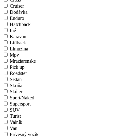
Cruiser
Dodávka
Enduro
Hatchback
Iné
Karavan
Liftback
Limuzína
Mpv
Mraziarenske
Pick up
Roadster
Sedan
Skriňa
Skúter
Sport/Naked
Supersport
SUV
Turist
Valník
Van
Prívesný vozík