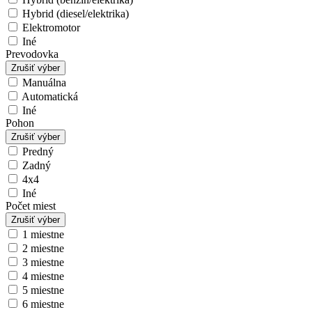
Hybrid (diesel/elektrika)
Elektromotor
Iné
Prevodovka
Zrušiť výber
Manuálna
Automatická
Iné
Pohon
Zrušiť výber
Predný
Zadný
4x4
Iné
Počet miest
Zrušiť výber
1 miestne
2 miestne
3 miestne
4 miestne
5 miestne
6 miestne