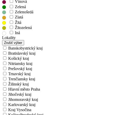
Vínová
Zelená
Zelenošedá
Zlatá
Žltá
Žltozelená
Iná
Lokality
Zrušiť výber
Banskobystrický kraj
Bratislavský kraj
Košický kraj
Nitriansky kraj
Prešovský kraj
Trnavský kraj
Trenčiansky kraj
Žilinský kraj
Hlavní město Praha
Jihočeský kraj
Jihomoravský kraj
Karlovarský kraj
Kraj Vysočina
Královéhradecký kraj