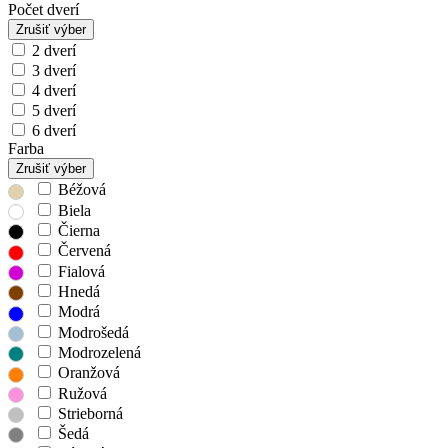
Počet dverí
Zrušiť výber
2 dverí
3 dverí
4 dverí
5 dverí
6 dverí
Farba
Zrušiť výber
Béžová
Biela
Čierna
Červená
Fialová
Hnedá
Modrá
Modrošedá
Modrozelená
Oranžová
Ružová
Strieborná
Šedá