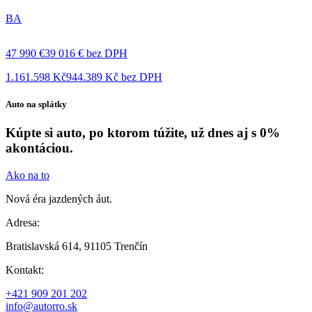
BA
47 990 €
39 016 € bez DPH
1.161.598 Kč
944.389 Kč bez DPH
Auto na splátky
Kúpte si auto, po ktorom túžite, už dnes aj s 0%
akontáciou.
Ako na to
Nová éra jazdených áut.
Adresa:
Bratislavská 614, 91105 Trenčín
Kontakt:
+421 909 201 202
info@autorro.sk