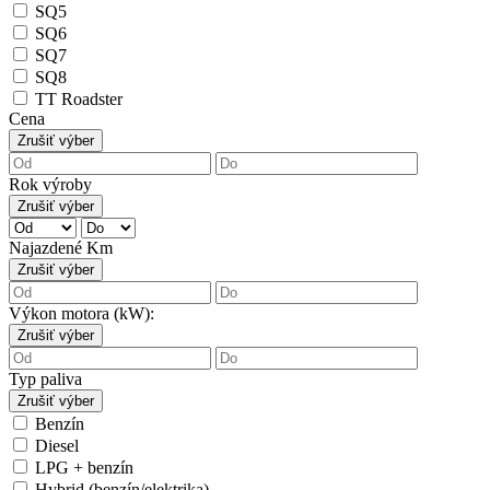
SQ5
SQ6
SQ7
SQ8
TT Roadster
Cena
Zrušiť výber
Rok výroby
Zrušiť výber
Najazdené Km
Zrušiť výber
Výkon motora (kW):
Zrušiť výber
Typ paliva
Zrušiť výber
Benzín
Diesel
LPG + benzín
Hybrid (benzín/elektrika)