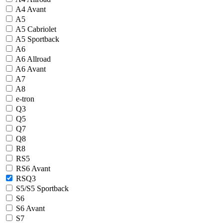
A4 Avant
A5
A5 Cabriolet
A5 Sportback
A6
A6 Allroad
A6 Avant
A7
A8
e-tron
Q3
Q5
Q7
Q8
R8
RS5
RS6 Avant
RSQ3
S5/S5 Sportback
S6
S6 Avant
S7