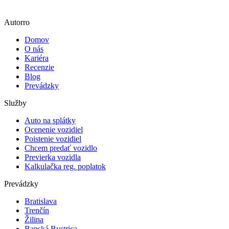
Autorro
Domov
O nás
Kariéra
Recenzie
Blog
Prevádzky
Služby
Auto na splátky
Ocenenie vozidiel
Poistenie vozidiel
Chcem predať vozidlo
Previerka vozidla
Kalkulačka reg. poplatok
Prevádzky
Bratislava
Trenčín
Žilina
Banská Bystrica