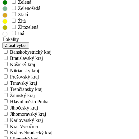
Zelená
Zelenošedá
Zlatá
Žltá
Žltozelená
Iná
Lokality
Zrušiť výber
Banskobystrický kraj
Bratislavský kraj
Košický kraj
Nitriansky kraj
Prešovský kraj
Trnavský kraj
Trenčiansky kraj
Žilinský kraj
Hlavní město Praha
Jihočeský kraj
Jihomoravský kraj
Karlovarský kraj
Kraj Vysočina
Královéhradecký kraj
Liberecký kraj