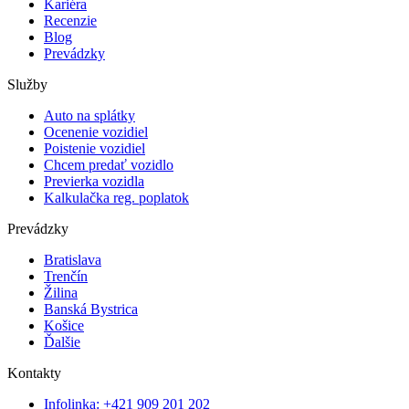
Kariéra
Recenzie
Blog
Prevádzky
Služby
Auto na splátky
Ocenenie vozidiel
Poistenie vozidiel
Chcem predať vozidlo
Previerka vozidla
Kalkulačka reg. poplatok
Prevádzky
Bratislava
Trenčín
Žilina
Banská Bystrica
Košice
Ďalšie
Kontakty
Infolinka: +421 909 201 202