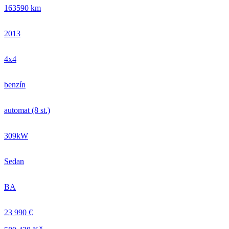
163590 km
2013
4x4
benzín
automat (8 st.)
309kW
Sedan
BA
23 990 €