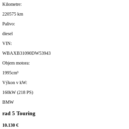
Kilometre:
220575 km
Palivo:
diesel
VIN:
WBAXB31090DW53943
Objem motora:
1995cm³
Výkon v kW:
160kW (218 PS)
BMW
rad 5 Touring
10.130 €