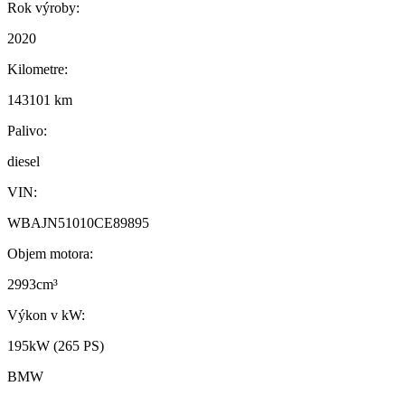
Rok výroby:
2020
Kilometre:
143101 km
Palivo:
diesel
VIN:
WBAJN51010CE89895
Objem motora:
2993cm³
Výkon v kW:
195kW (265 PS)
BMW