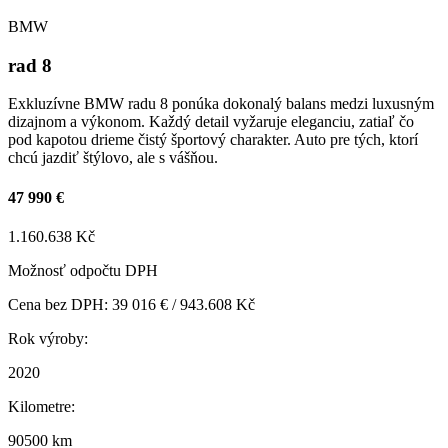
BMW
rad 8
Exkluzívne BMW radu 8 ponúka dokonalý balans medzi luxusným
dizajnom a výkonom. Každý detail vyžaruje eleganciu, zatiaľ čo
pod kapotou drieme čistý športový charakter. Auto pre tých, ktorí
chcú jazdiť štýlovo, ale s vášňou.
47 990 €
1.160.638 Kč
Možnosť odpočtu DPH
Cena bez DPH: 39 016 € / 943.608 Kč
Rok výroby:
2020
Kilometre:
90500 km