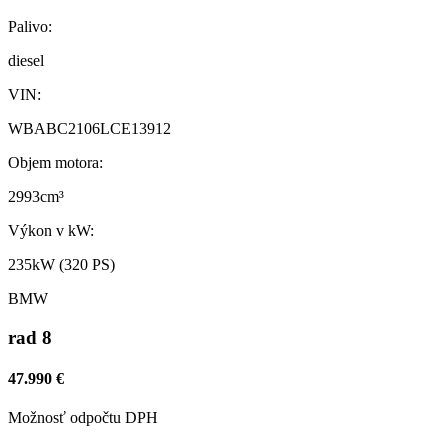
Palivo:
diesel
VIN:
WBABC2106LCE13912
Objem motora:
2993cm³
Výkon v kW:
235kW (320 PS)
BMW
rad 8
47.990 €
Možnosť odpočtu DPH