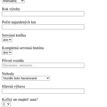
Rok výroby
Počet najazdených km
Servisná knižka
Kompletná servisná história
Pôvod vozidla
Nehody
Hlavná výbava
Koľký ste majiteľ auta?