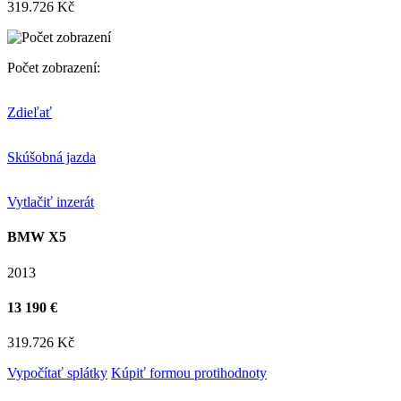
319.726 Kč
Počet zobrazení:
Zdieľať
Skúšobná jazda
Vytlačiť inzerát
BMW X5
2013
13 190 €
319.726 Kč
Vypočítať splátky
Kúpiť formou protihodnoty