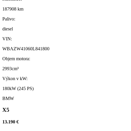
187908 km
Palivo:
diesel
VIN:
WBAZW41060L841800
Objem motora:
2993cm³
Výkon v kW:
180kW (245 PS)
BMW
X5
13.190 €