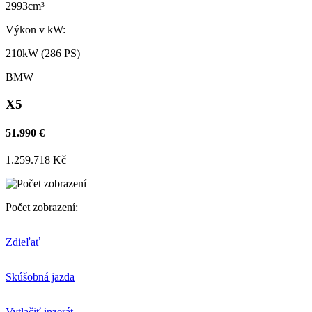
2993cm³
Výkon v kW:
210kW (286 PS)
BMW
X5
51.990 €
1.259.718 Kč
Počet zobrazení:
Zdieľať
Skúšobná jazda
Vytlačiť inzerát