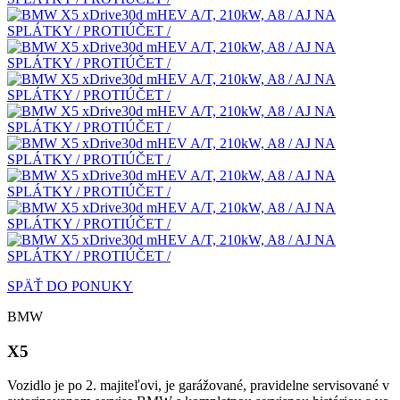
SPÄŤ DO PONUKY
BMW
X5
Vozidlo je po 2. majiteľovi, je garážované, pravidelne servisované v