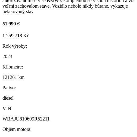
autorizovanom servise BMW s kompletnou servisnou históriou a vo
veľmi zachovalom stave. Vozidlo nebolo nikdy búrané, vykazuje
nelakovaný stav.
51 990 €
1.259.718 Kč
Rok výroby:
2023
Kilometre:
121261 km
Palivo:
diesel
VIN:
WBAJU810609R52211
Objem motora: