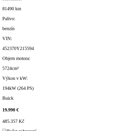
81490 km
Palivo:
benzín
VIN:
452370Y215594
Objem motora:
5724cm³
Výkon v kW:
194kW (264 PS)
Buick
19.990 €
485.357 Kč