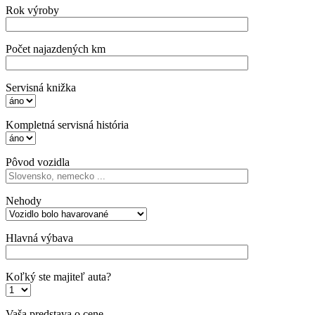
Rok výroby
Počet najazdených km
Servisná knižka
Kompletná servisná história
Pôvod vozidla
Nehody
Hlavná výbava
Koľký ste majiteľ auta?
Vaša predstava o cene