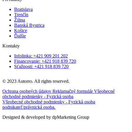
Bratislava
Trenčín
Žilina
Banská Bystrica
Košice
Ďalšie
Kontakty
Infolinka: +421 909 201 202
Financovanie: +421 918 839 720
Sťažnosti: +421 918 839 720
© 2023 Autorro. All rights reserved.
Ochrana osobných údajov
Reklamačný formulár
Všeobecné
obchodné podmienky - Fyzická osoba
Všeobecné obchodné podmienky - Fyzická osoba
podnikateľ/právnická osoba.
Designed & developed by dpMarketing Group