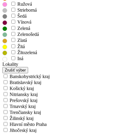
Ružová
Strieborná
Šedá
Vínová
Zelená
Zelenošedá
Zlatá
Žltá
Žltozelená
Iná
Lokality
Zrušiť výber
Banskobystrický kraj
Bratislavský kraj
Košický kraj
Nitriansky kraj
Prešovský kraj
Trnavský kraj
Trenčiansky kraj
Žilinský kraj
Hlavní město Praha
Jihočeský kraj