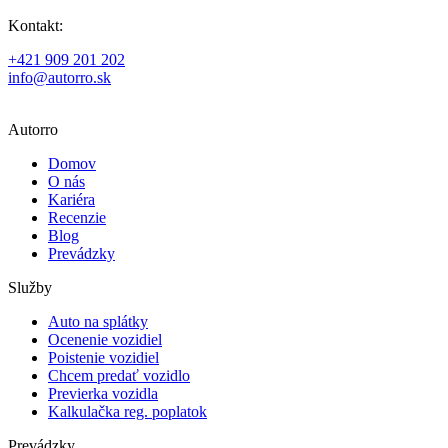
Kontakt:
+421 909 201 202
info@autorro.sk
Autorro
Domov
O nás
Kariéra
Recenzie
Blog
Prevádzky
Služby
Auto na splátky
Ocenenie vozidiel
Poistenie vozidiel
Chcem predať vozidlo
Previerka vozidla
Kalkulačka reg. poplatok
Prevádzky