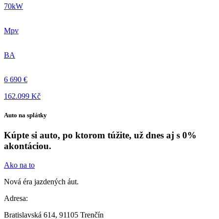
70kW
Mpv
BA
6 690 €
162.099 Kč
Auto na splátky
Kúpte si auto, po ktorom túžite, už dnes aj s 0%
akontáciou.
Ako na to
Nová éra jazdených áut.
Adresa:
Bratislavská 614, 91105 Trenčín