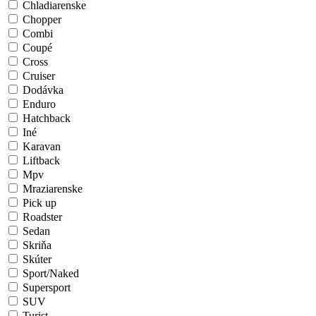
Chladiarenske
Chopper
Combi
Coupé
Cross
Cruiser
Dodávka
Enduro
Hatchback
Iné
Karavan
Liftback
Mpv
Mraziarenske
Pick up
Roadster
Sedan
Skriňa
Skúter
Sport/Naked
Supersport
SUV
Turist