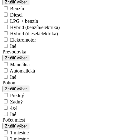
Zrušiť výber
Benzín
Diesel
LPG + benzín
Hybrid (benzín/elektrika)
Hybrid (diesel/elektrika)
Elektromotor
Iné
Prevodovka
Zrušiť výber
Manuálna
Automatická
Iné
Pohon
Zrušiť výber
Predný
Zadný
4x4
Iné
Počet miest
Zrušiť výber
1 miestne
2 miestne