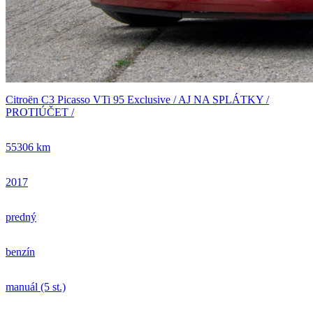
Citroën C3 Picasso VTi 95 Exclusive / AJ NA SPLÁTKY /
PROTIÚČET /
55306 km
2017
predný
benzín
manuál (5 st.)