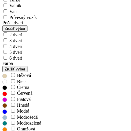
Valník
Van
Prívesný vozík
Počet dverí
Zrušiť výber
2 dverí
3 dverí
4 dverí
5 dverí
6 dverí
Farba
Zrušiť výber
Béžová
Biela
Čierna
Červená
Fialová
Hnedá
Modrá
Modrošedá
Modrozelená
Oranžová