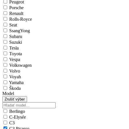
Peugeot
Porsche
Renault
Rolls-Royce
Seat
SsangYong
Subaru
Suzuki
Tesla
Toyota
Vespa
Volkswagen
Volvo
Voyah
Yamaha
Škoda
Model
Zrušiť výber
Berlingo
C-Elysée
C3
C3 Picasso