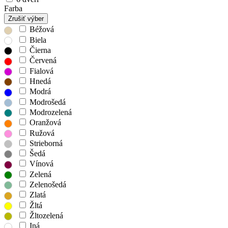
Farba
Zrušiť výber
Béžová
Biela
Čierna
Červená
Fialová
Hnedá
Modrá
Modrošedá
Modrozelená
Oranžová
Ružová
Strieborná
Šedá
Vínová
Zelená
Zelenošedá
Zlatá
Žltá
Žltozelená
Iná