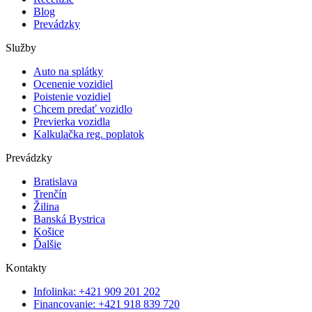
Blog
Prevádzky
Služby
Auto na splátky
Ocenenie vozidiel
Poistenie vozidiel
Chcem predať vozidlo
Previerka vozidla
Kalkulačka reg. poplatok
Prevádzky
Bratislava
Trenčín
Žilina
Banská Bystrica
Košice
Ďalšie
Kontakty
Infolinka: +421 909 201 202
Financovanie: +421 918 839 720