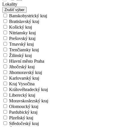
Lokality
Zrušiť výber
Banskobystrický kraj
Bratislavský kraj
Košický kraj
Nitriansky kraj
Prešovský kraj
Trnavský kraj
Trenčiansky kraj
Žilinský kraj
Hlavní město Praha
Jihočeský kraj
Jihomoravský kraj
Karlovarský kraj
Kraj Vysočina
Královéhradecký kraj
Liberecký kraj
Moravskoslezský kraj
Olomoucký kraj
Pardubický kraj
Plzeňský kraj
Středočeský kraj