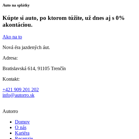
Auto na splátky
Kúpte si auto, po ktorom túžite, už dnes aj s 0%
akontáciou.
Ako na to
Nová éra jazdených áut.
Adresa:
Bratislavská 614, 91105 Trenčín
Kontakt:
+421 909 201 202
info@autorro.sk
Autorro
Domov
O nás
Kariéra
Recenzie