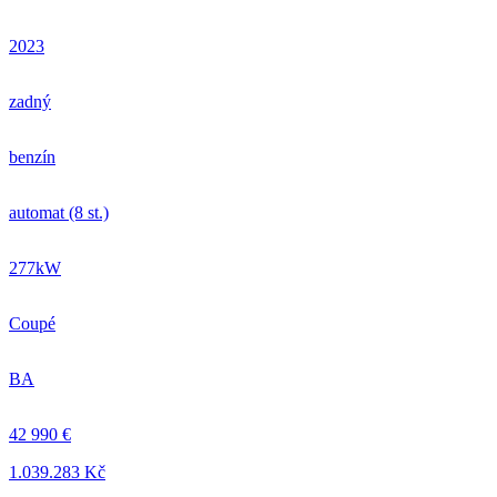
2023
zadný
benzín
automat (8 st.)
277kW
Coupé
BA
42 990 €
1.039.283 Kč