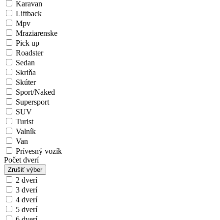
Karavan
Liftback
Mpv
Mraziarenske
Pick up
Roadster
Sedan
Skriňa
Skúter
Sport/Naked
Supersport
SUV
Turist
Valník
Van
Prívesný vozík
Počet dverí
Zrušiť výber
2 dverí
3 dverí
4 dverí
5 dverí
6 dverí