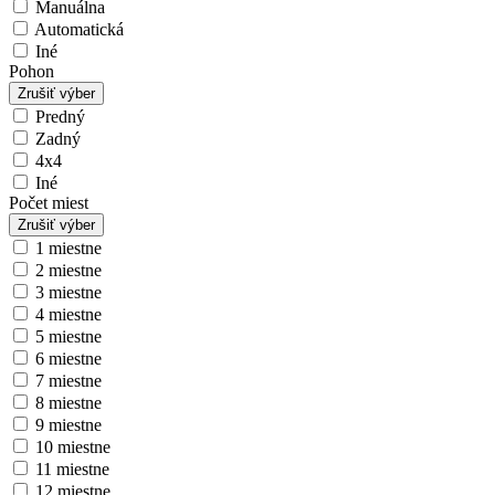
Manuálna
Automatická
Iné
Pohon
Zrušiť výber
Predný
Zadný
4x4
Iné
Počet miest
Zrušiť výber
1 miestne
2 miestne
3 miestne
4 miestne
5 miestne
6 miestne
7 miestne
8 miestne
9 miestne
10 miestne
11 miestne
12 miestne