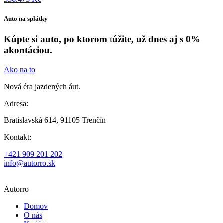
Auto na splátky
Kúpte si auto, po ktorom túžite, už dnes aj s 0%
akontáciou.
Ako na to
Nová éra jazdených áut.
Adresa:
Bratislavská 614, 91105 Trenčín
Kontakt:
+421 909 201 202
info@autorro.sk
Autorro
Domov
O nás