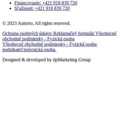
Financovanie: +421 918 839 720
Sťažnosti: +421 918 839 720
© 2023 Autorro. All rights reserved.
Ochrana osobných údajov
Reklamačný formulár
Všeobecné
obchodné podmienky - Fyzická osoba
Všeobecné obchodné podmienky - Fyzická osoba
podnikateľ/právnická osoba.
Designed & developed by dpMarketing Group