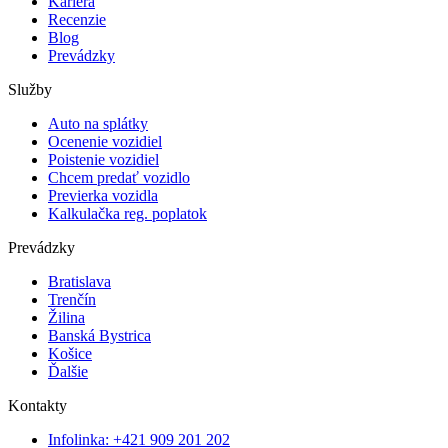
Kariéra
Recenzie
Blog
Prevádzky
Služby
Auto na splátky
Ocenenie vozidiel
Poistenie vozidiel
Chcem predať vozidlo
Previerka vozidla
Kalkulačka reg. poplatok
Prevádzky
Bratislava
Trenčín
Žilina
Banská Bystrica
Košice
Ďalšie
Kontakty
Infolinka: +421 909 201 202