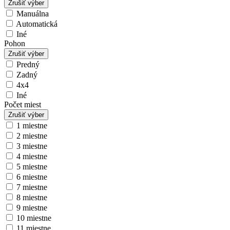
Zrušiť výber
Manuálna
Automatická
Iné
Pohon
Zrušiť výber
Predný
Zadný
4x4
Iné
Počet miest
Zrušiť výber
1 miestne
2 miestne
3 miestne
4 miestne
5 miestne
6 miestne
7 miestne
8 miestne
9 miestne
10 miestne
11 miestne