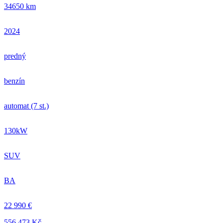
34650 km
2024
predný
benzín
automat (7 st.)
130kW
SUV
BA
22 990 €
556.473 Kč