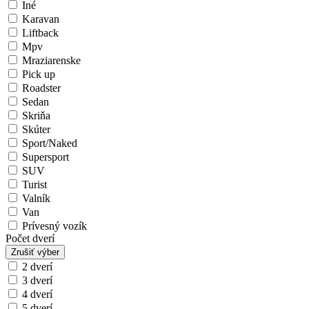
Iné
Karavan
Liftback
Mpv
Mraziarenske
Pick up
Roadster
Sedan
Skriňa
Skúter
Sport/Naked
Supersport
SUV
Turist
Valník
Van
Prívesný vozík
Počet dverí
Zrušiť výber
2 dverí
3 dverí
4 dverí
5 dverí