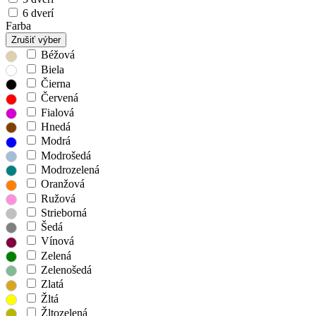
6 dverí
Farba
Zrušiť výber
Béžová
Biela
Čierna
Červená
Fialová
Hnedá
Modrá
Modrošedá
Modrozelená
Oranžová
Ružová
Strieborná
Šedá
Vínová
Zelená
Zelenošedá
Zlatá
Žltá
Žltozelená