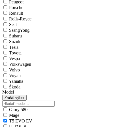
Peugeot
Porsche
Renault
Rolls-Royce
Seat
SsangYong
Subaru
Suzuki
Tesla
Toyota
Vespa
Volkswagen
Volvo
Voyah
Yamaha
Škoda
Model
Zrušiť výber
Glory 580
Mage
T5 EVO EV
U-TOUR