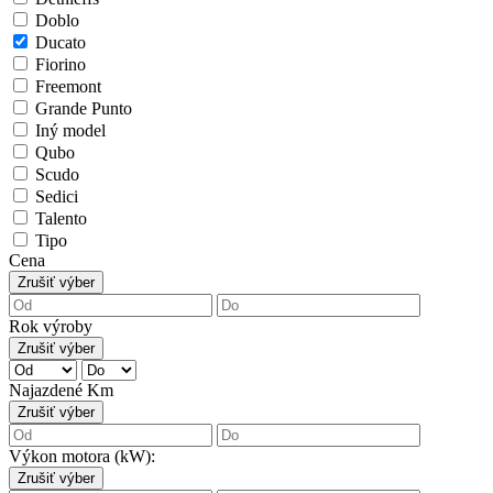
Doblo
Ducato
Fiorino
Freemont
Grande Punto
Iný model
Qubo
Scudo
Sedici
Talento
Tipo
Cena
Zrušiť výber
Rok výroby
Zrušiť výber
Najazdené Km
Zrušiť výber
Výkon motora (kW):
Zrušiť výber