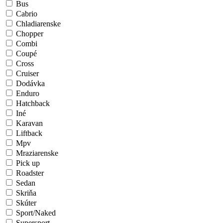
Bus
Cabrio
Chladiarenske
Chopper
Combi
Coupé
Cross
Cruiser
Dodávka
Enduro
Hatchback
Iné
Karavan
Liftback
Mpv
Mraziarenske
Pick up
Roadster
Sedan
Skriňa
Skúter
Sport/Naked
Supersport