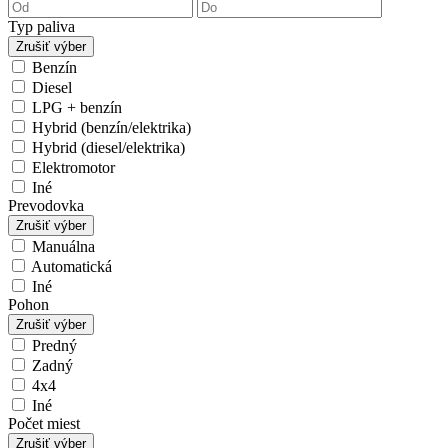
Typ paliva
Zrušiť výber
Benzín
Diesel
LPG + benzín
Hybrid (benzín/elektrika)
Hybrid (diesel/elektrika)
Elektromotor
Iné
Prevodovka
Zrušiť výber
Manuálna
Automatická
Iné
Pohon
Zrušiť výber
Predný
Zadný
4x4
Iné
Počet miest
Zrušiť výber