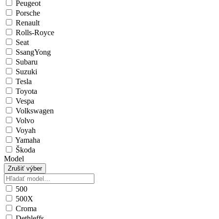
Peugeot
Porsche
Renault
Rolls-Royce
Seat
SsangYong
Subaru
Suzuki
Tesla
Toyota
Vespa
Volkswagen
Volvo
Voyah
Yamaha
Škoda
Model
Zrušiť výber
500
500X
Croma
Dethleffs