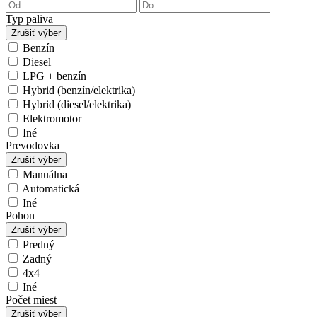
Typ paliva
Zrušiť výber
Benzín
Diesel
LPG + benzín
Hybrid (benzín/elektrika)
Hybrid (diesel/elektrika)
Elektromotor
Iné
Prevodovka
Zrušiť výber
Manuálna
Automatická
Iné
Pohon
Zrušiť výber
Predný
Zadný
4x4
Iné
Počet miest
Zrušiť výber