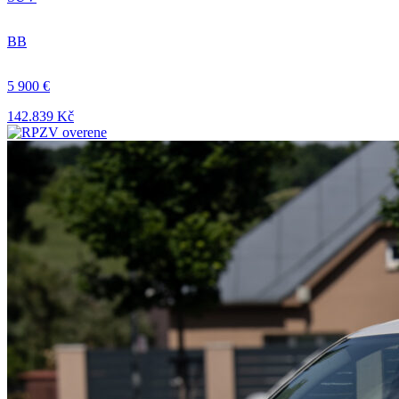
BB
5 900 €
142.839 Kč