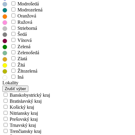
Modrošedá
Modrozelená
Oranžová
Ružová
Strieborná
Šedá
Vínová
Zelená
Zelenošedá
Zlatá
Žltá
Žltozelená
Iná
Lokality
Zrušiť výber
Banskobystrický kraj
Bratislavský kraj
Košický kraj
Nitriansky kraj
Prešovský kraj
Trnavský kraj
Trenčiansky kraj