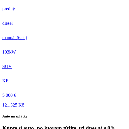
predný
diesel
manuál (6 st.)
103kW
SUV
KE
5 000 €
121.325 Kč
Auto na splátky
Kúpte si auto, po ktorom túžite, už dnes aj s 0%