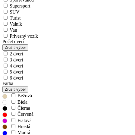
Supersport
SUV
Turist
Valník
Van
Prívesný vozík
Počet dverí
Zrušiť výber
2 dverí
3 dverí
4 dverí
5 dverí
6 dverí
Farba
Zrušiť výber
Béžová
Biela
Čierna
Červená
Fialová
Hnedá
Modrá