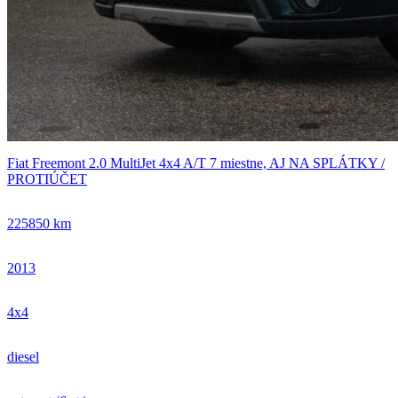
Fiat Freemont 2.0 MultiJet 4x4 A/T 7 miestne, AJ NA SPLÁTKY /
PROTIÚČET
225850 km
2013
4x4
diesel