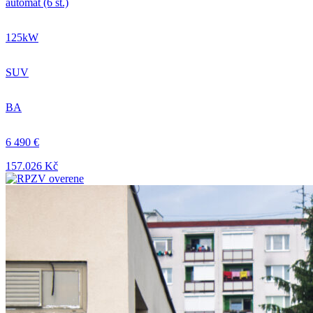
automat (6 st.)
125kW
SUV
BA
6 490 €
157.026 Kč