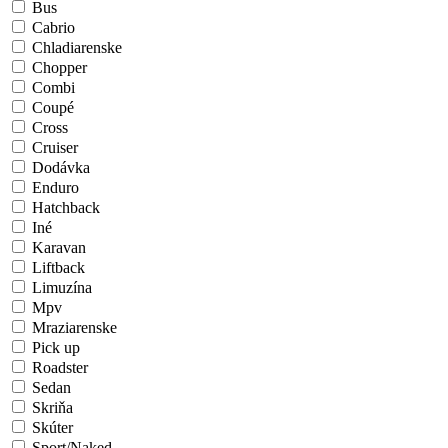
Bus
Cabrio
Chladiarenske
Chopper
Combi
Coupé
Cross
Cruiser
Dodávka
Enduro
Hatchback
Iné
Karavan
Liftback
Limuzína
Mpv
Mraziarenske
Pick up
Roadster
Sedan
Skriňa
Skúter
Sport/Naked