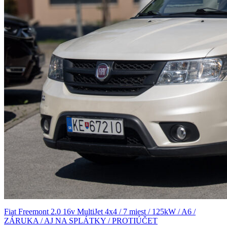
Fiat Freemont 2.0 16v MultiJet 4x4 / 7 miest / 125kW / A6 /
ZÁRUKA / AJ NA SPLÁTKY / PROTIÚČET