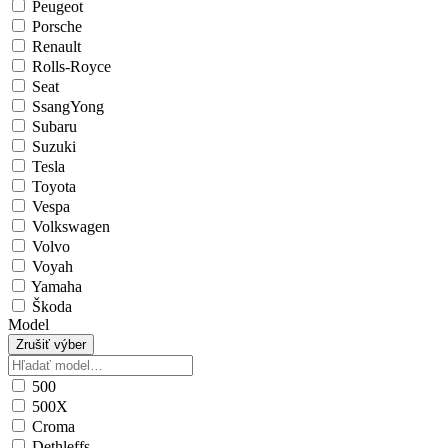
Peugeot
Porsche
Renault
Rolls-Royce
Seat
SsangYong
Subaru
Suzuki
Tesla
Toyota
Vespa
Volkswagen
Volvo
Voyah
Yamaha
Škoda
Model
Zrušiť výber
500
500X
Croma
Dethleffs