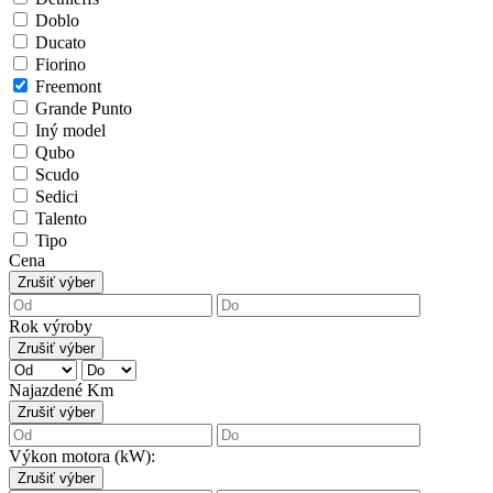
Doblo
Ducato
Fiorino
Freemont
Grande Punto
Iný model
Qubo
Scudo
Sedici
Talento
Tipo
Cena
Zrušiť výber
Rok výroby
Zrušiť výber
Najazdené Km
Zrušiť výber
Výkon motora (kW):
Zrušiť výber