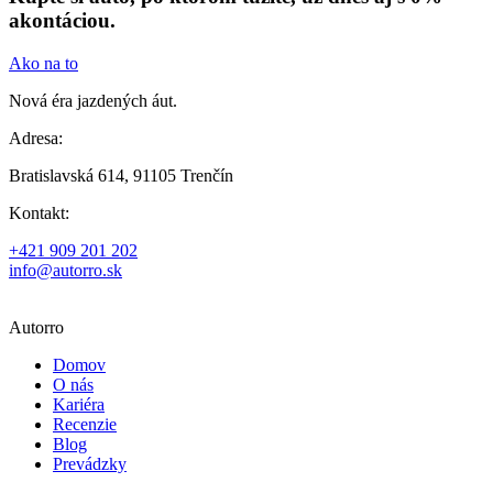
akontáciou.
Ako na to
Nová éra jazdených áut.
Adresa:
Bratislavská 614, 91105 Trenčín
Kontakt:
+421 909 201 202
info@autorro.sk
Autorro
Domov
O nás
Kariéra
Recenzie
Blog
Prevádzky