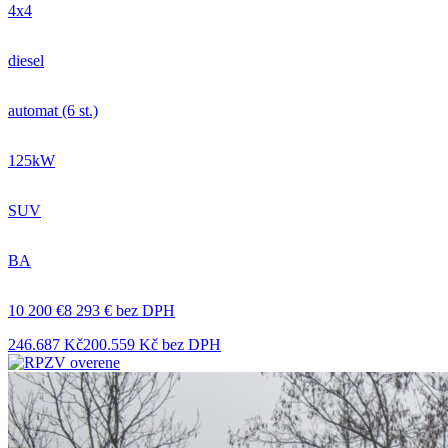
4x4
diesel
automat (6 st.)
125kW
SUV
BA
10 200 €
8 293 € bez DPH
246.687 Kč
200.559 Kč bez DPH