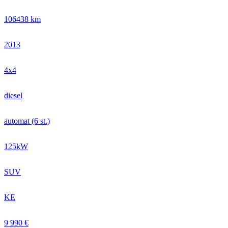
106438 km
2013
4x4
diesel
automat (6 st.)
125kW
SUV
KE
9 990 €