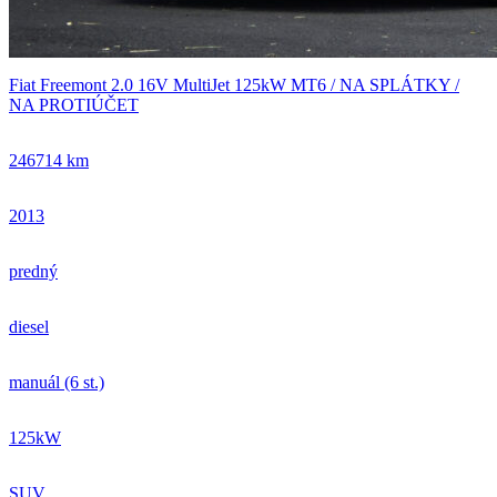
Fiat Freemont 2.0 16V MultiJet 125kW MT6 / NA SPLÁTKY /
NA PROTIÚČET
246714 km
2013
predný
diesel
manuál (6 st.)
125kW
SUV