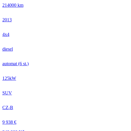
214000 km
2013
4x4
diesel
automat (6 st.)
125kW
SUV
CZ-B
9 938 €