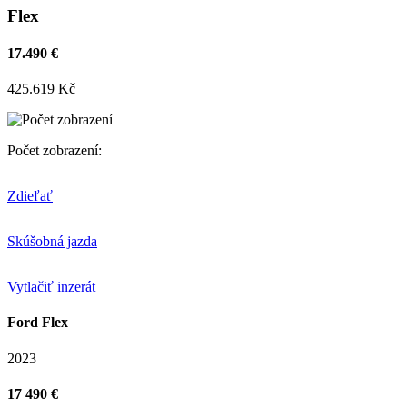
Flex
17.490 €
425.619 Kč
Počet zobrazení:
Zdieľať
Skúšobná jazda
Vytlačiť inzerát
Ford Flex
2023
17 490 €