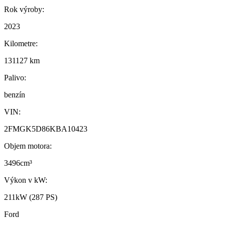
Rok výroby:
2023
Kilometre:
131127 km
Palivo:
benzín
VIN:
2FMGK5D86KBA10423
Objem motora:
3496cm³
Výkon v kW:
211kW (287 PS)
Ford