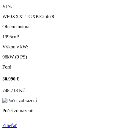
VIN:
WF0XXXTTGXKE25678
Objem motora:
1995cm³
Výkon v kW:
96kW (0 PS)
Ford
30.990 €
748.718 Kč
Počet zobrazení:
Zdieľať