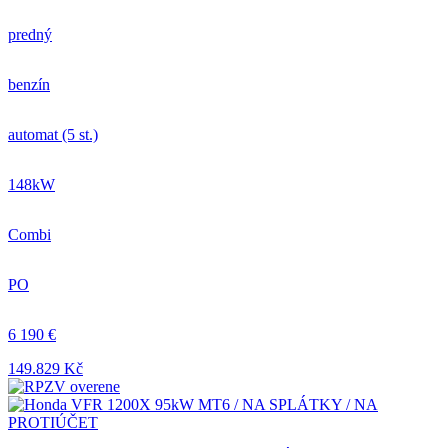
predný
benzín
automat (5 st.)
148kW
Combi
PO
6 190 €
149.829 Kč