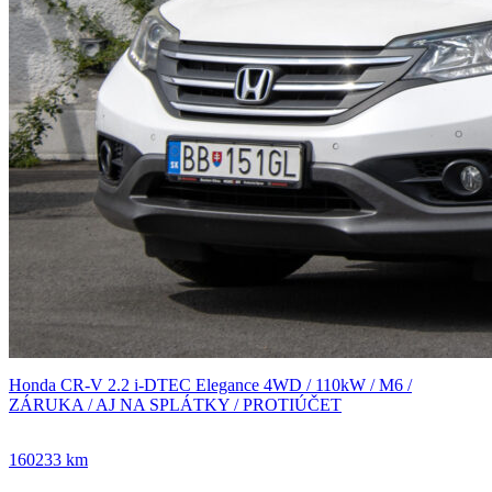
Honda CR-V 2.2 i-DTEC Elegance 4WD / 110kW / M6 /
ZÁRUKA / AJ NA SPLÁTKY / PROTIÚČET
160233 km