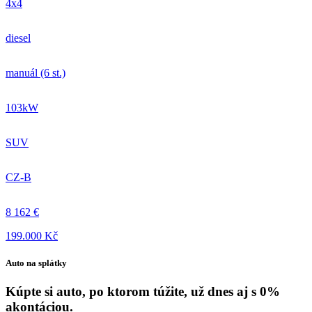
4x4
diesel
manuál (6 st.)
103kW
SUV
CZ-B
8 162 €
199.000 Kč
Auto na splátky
Kúpte si auto, po ktorom túžite, už dnes aj s 0%
akontáciou.