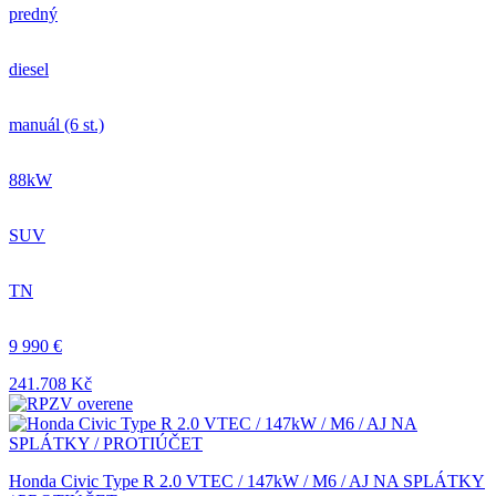
predný
diesel
manuál (6 st.)
88kW
SUV
TN
9 990 €
241.708 Kč
Honda Civic Type R 2.0 VTEC / 147kW / M6 / AJ NA SPLÁTKY