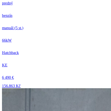
predný
benzín
manuál (5 st.)
66kW
Hatchback
KE
6 490 €
156.863 Kč