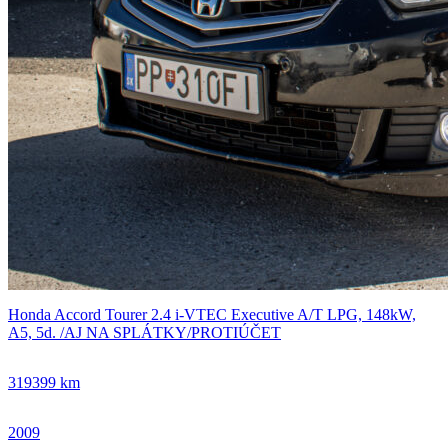
Honda Accord Tourer 2.4 i-VTEC Executive A/T LPG, 148kW,
A5, 5d. /AJ NA SPLÁTKY/PROTIÚČET
319399 km
2009