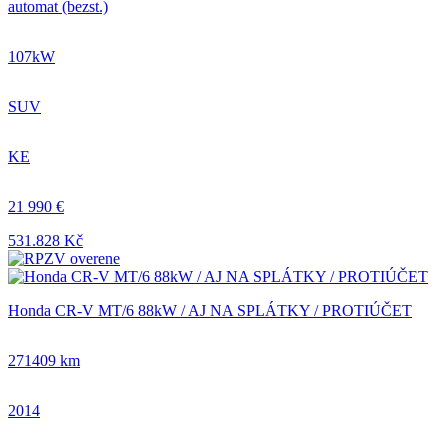
automat (bezst.)
107kW
SUV
KE
21 990 €
531.828 Kč
Honda CR-V MT/6 88kW / AJ NA SPLÁTKY / PROTIÚČET
271409 km
2014