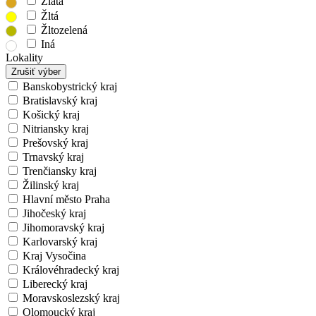
Zlatá
Žltá
Žltozelená
Iná
Lokality
Zrušiť výber
Banskobystrický kraj
Bratislavský kraj
Košický kraj
Nitriansky kraj
Prešovský kraj
Trnavský kraj
Trenčiansky kraj
Žilinský kraj
Hlavní město Praha
Jihočeský kraj
Jihomoravský kraj
Karlovarský kraj
Kraj Vysočina
Královéhradecký kraj
Liberecký kraj
Moravskoslezský kraj
Olomoucký kraj