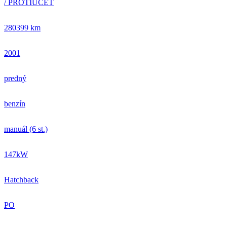
/ PROTIÚČET
280399 km
2001
predný
benzín
manuál (6 st.)
147kW
Hatchback
PO