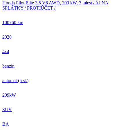
Honda Pilot Elite 3.5 V6 AWD, 209 kW, 7 miest / AJ NA
SPLÁTKY / PROTIÚČET /
100760 km
2020
4x4
benzín
automat (5 st.)
209kW
SUV
BA