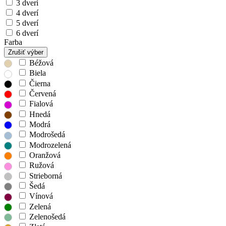
3 dverí
4 dverí
5 dverí
6 dverí
Farba
Zrušiť výber
Béžová
Biela
Čierna
Červená
Fialová
Hnedá
Modrá
Modrošedá
Modrozelená
Oranžová
Ružová
Strieborná
Šedá
Vínová
Zelená
Zelenošedá