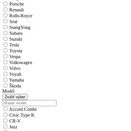
Porsche
Renault
Rolls-Royce
Seat
SsangYong
Subaru
Suzuki
Tesla
Toyota
Vespa
Volkswagen
Volvo
Voyah
Yamaha
Škoda
Model
Zrušiť výber
Accord Combi
Civic Type R
CR-V
Jazz