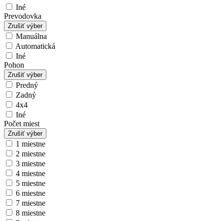
Iné
Prevodovka
Zrušiť výber
Manuálna
Automatická
Iné
Pohon
Zrušiť výber
Predný
Zadný
4x4
Iné
Počet miest
Zrušiť výber
1 miestne
2 miestne
3 miestne
4 miestne
5 miestne
6 miestne
7 miestne
8 miestne