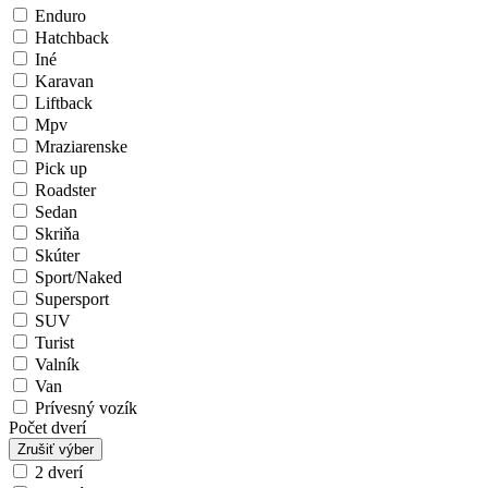
Enduro
Hatchback
Iné
Karavan
Liftback
Mpv
Mraziarenske
Pick up
Roadster
Sedan
Skriňa
Skúter
Sport/Naked
Supersport
SUV
Turist
Valník
Van
Prívesný vozík
Počet dverí
Zrušiť výber
2 dverí