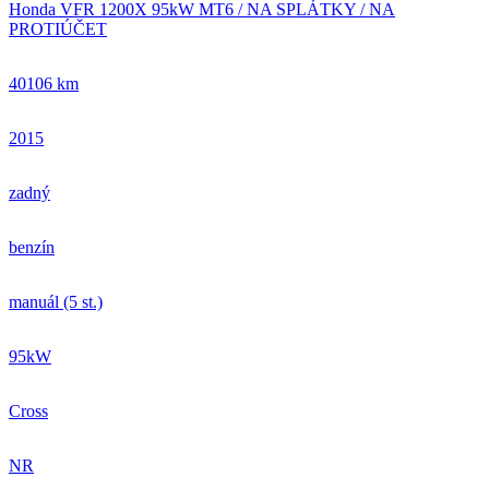
Honda VFR 1200X 95kW MT6 / NA SPLÁTKY / NA
PROTIÚČET
40106 km
2015
zadný
benzín
manuál (5 st.)
95kW
Cross
NR