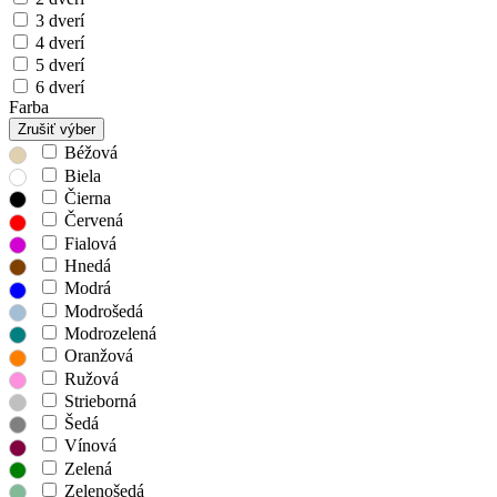
3 dverí
4 dverí
5 dverí
6 dverí
Farba
Zrušiť výber
Béžová
Biela
Čierna
Červená
Fialová
Hnedá
Modrá
Modrošedá
Modrozelená
Oranžová
Ružová
Strieborná
Šedá
Vínová
Zelená
Zelenošedá