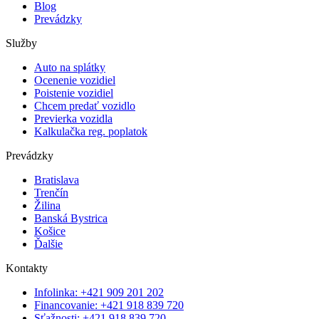
Blog
Prevádzky
Služby
Auto na splátky
Ocenenie vozidiel
Poistenie vozidiel
Chcem predať vozidlo
Previerka vozidla
Kalkulačka reg. poplatok
Prevádzky
Bratislava
Trenčín
Žilina
Banská Bystrica
Košice
Ďalšie
Kontakty
Infolinka: +421 909 201 202
Financovanie: +421 918 839 720
Sťažnosti: +421 918 839 720