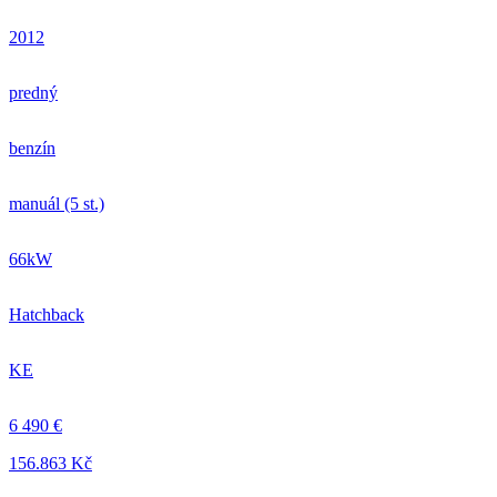
2012
predný
benzín
manuál (5 st.)
66kW
Hatchback
KE
6 490 €
156.863 Kč