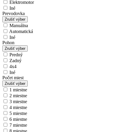
Elektromotor
Iné
Prevodovka
Zrušiť výber
Manuálna
Automatická
Iné
Pohon
Zrušiť výber
Predný
Zadný
4x4
Iné
Počet miest
Zrušiť výber
1 miestne
2 miestne
3 miestne
4 miestne
5 miestne
6 miestne
7 miestne
8 miestne