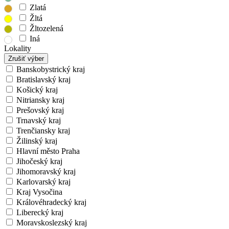
Zlatá
Žltá
Žltozelená
Iná
Lokality
Zrušiť výber
Banskobystrický kraj
Bratislavský kraj
Košický kraj
Nitriansky kraj
Prešovský kraj
Trnavský kraj
Trenčiansky kraj
Žilinský kraj
Hlavní město Praha
Jihočeský kraj
Jihomoravský kraj
Karlovarský kraj
Kraj Vysočina
Královéhradecký kraj
Liberecký kraj
Moravskoslezský kraj