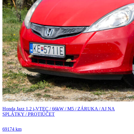
Honda Jazz 1.2 i-VTEC / 66kW / M5 / ZÁRUKA / AJ NA
SPLÁTKY / PROTIÚČET
69174 km