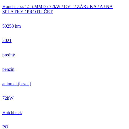
Honda Jazz 1.5 i-MMD / 72kW / CVT / ZÁRUKA / AJ NA
SPLÁTKY / PROTIÚČET
50258 km
2021
predný
benzín
automat (bezst.)
72kW
Hatchback
PO