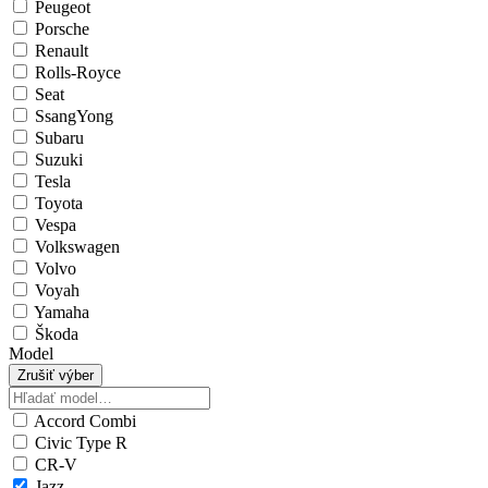
Peugeot
Porsche
Renault
Rolls-Royce
Seat
SsangYong
Subaru
Suzuki
Tesla
Toyota
Vespa
Volkswagen
Volvo
Voyah
Yamaha
Škoda
Model
Zrušiť výber
Accord Combi
Civic Type R
CR-V
Jazz