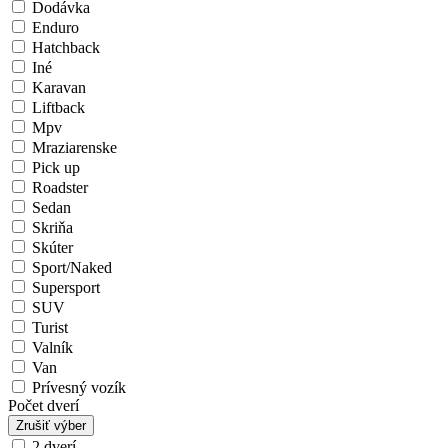
Dodávka
Enduro
Hatchback
Iné
Karavan
Liftback
Mpv
Mraziarenske
Pick up
Roadster
Sedan
Skriňa
Skúter
Sport/Naked
Supersport
SUV
Turist
Valník
Van
Prívesný vozík
Počet dverí
Zrušiť výber
2 dverí