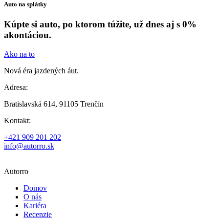
Auto na splátky
Kúpte si auto, po ktorom túžite, už dnes aj s 0%
akontáciou.
Ako na to
Nová éra jazdených áut.
Adresa:
Bratislavská 614, 91105 Trenčín
Kontakt:
+421 909 201 202
info@autorro.sk
Autorro
Domov
O nás
Kariéra
Recenzie