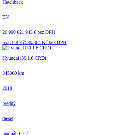
Hatchback
TN
26 990 €
21 943 € bez DPH
652.348 Kč
530.364 Kč bez DPH
Hyundai i30 1.6 CRDi
345000 km
2018
predný
diesel
manuál (6 st.)