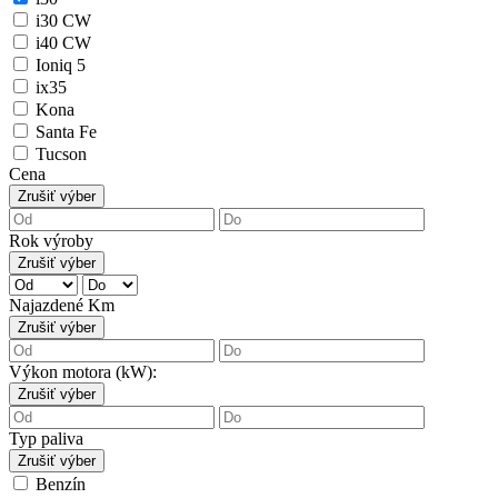
i30 CW
i40 CW
Ioniq 5
ix35
Kona
Santa Fe
Tucson
Cena
Zrušiť výber
Rok výroby
Zrušiť výber
Najazdené Km
Zrušiť výber
Výkon motora (kW):
Zrušiť výber
Typ paliva
Zrušiť výber
Benzín