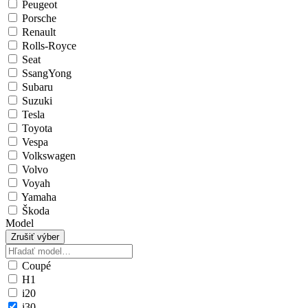
Peugeot
Porsche
Renault
Rolls-Royce
Seat
SsangYong
Subaru
Suzuki
Tesla
Toyota
Vespa
Volkswagen
Volvo
Voyah
Yamaha
Škoda
Model
Zrušiť výber
Coupé
H1
i20
i30