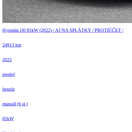
Hyundai i30 81kW (2022) / AJ NA SPLÁTKY / PROTIÚČET /
24913 km
2022
predný
benzín
manuál (6 st.)
81kW