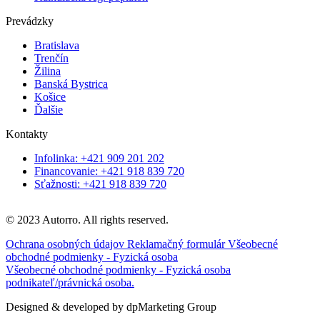
Prevádzky
Bratislava
Trenčín
Žilina
Banská Bystrica
Košice
Ďalšie
Kontakty
Infolinka: +421 909 201 202
Financovanie: +421 918 839 720
Sťažnosti: +421 918 839 720
© 2023 Autorro. All rights reserved.
Ochrana osobných údajov
Reklamačný formulár
Všeobecné
obchodné podmienky - Fyzická osoba
Všeobecné obchodné podmienky - Fyzická osoba
podnikateľ/právnická osoba.
Designed & developed by dpMarketing Group