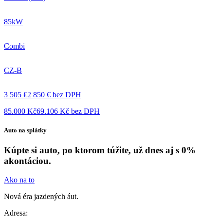
85kW
Combi
CZ-B
3 505 €
2 850 € bez DPH
85.000 Kč
69.106 Kč bez DPH
Auto na splátky
Kúpte si auto, po ktorom túžite, už dnes aj s 0%
akontáciou.
Ako na to
Nová éra jazdených áut.
Adresa: