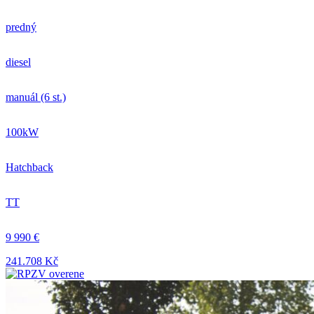
predný
diesel
manuál (6 st.)
100kW
Hatchback
TT
9 990 €
241.708 Kč