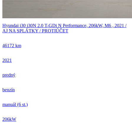
Hyundai i30 i30N 2.0 T-GDi N Performance, 206kW, M6 , 2021 /
AJ NA SPLÁTKY / PROTIÚČET
46172 km
2021
predný
benzín
manuál (6 st.)
206kW