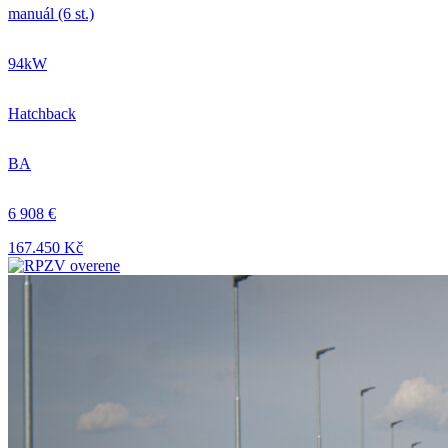
manuál (6 st.)
94kW
Hatchback
BA
6 908 €
167.450 Kč