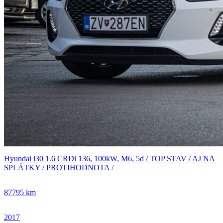
Hyundai i30 1.6 CRDi 136, 100kW, M6, 5d / TOP STAV / AJ NA
SPLÁTKY / PROTIHODNOTA /
87795 km
2017