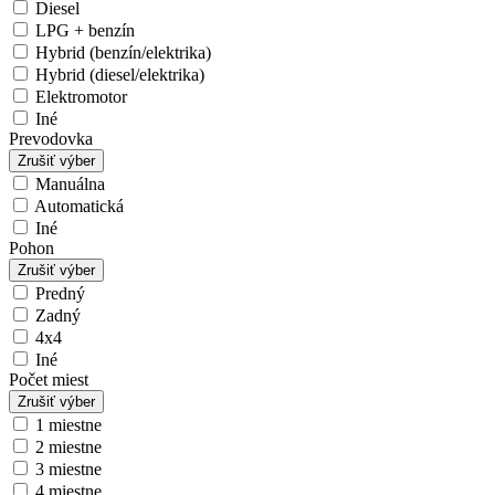
Diesel
LPG + benzín
Hybrid (benzín/elektrika)
Hybrid (diesel/elektrika)
Elektromotor
Iné
Prevodovka
Zrušiť výber
Manuálna
Automatická
Iné
Pohon
Zrušiť výber
Predný
Zadný
4x4
Iné
Počet miest
Zrušiť výber
1 miestne
2 miestne
3 miestne
4 miestne