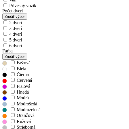
Prívesný vozík
Počet dverí
Zrušiť výber
2 dverí
3 dverí
4 dverí
5 dverí
6 dverí
Farba
Zrušiť výber
Béžová
Biela
Čierna
Červená
Fialová
Hnedá
Modrá
Modrošedá
Modrozelená
Oranžová
Ružová
Strieborná