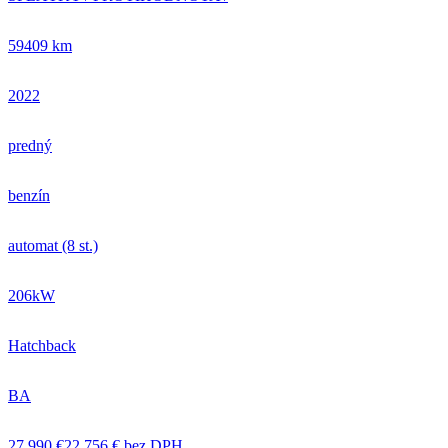
59409 km
2022
predný
benzín
automat (8 st.)
206kW
Hatchback
BA
27 990 €
22 756 € bez DPH