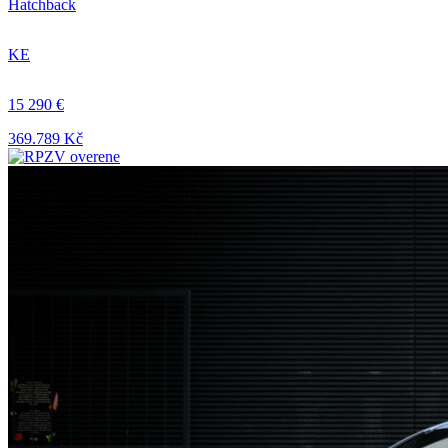
Hatchback
KE
15 290 €
369.789 Kč