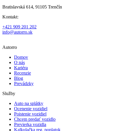
Bratislavská 614, 91105 Trenčín
Kontakt:
+421 909 201 202
info@autorro.sk
Autorro
Domov
O nás
Kariéra
Recenzie
Blog
Prevádzky
Služby
Auto na splátky
Ocenenie vozidiel
Poistenie vozidiel
Chcem predať vozidlo
Previerka vozidla
Kalkulačka reg. poplatok