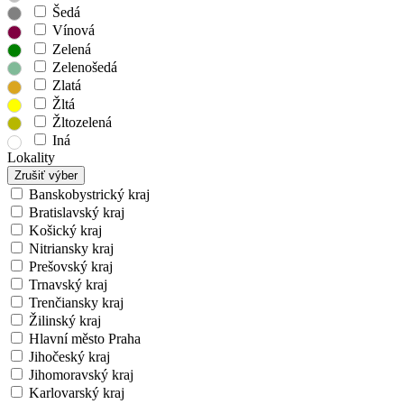
Šedá
Vínová
Zelená
Zelenošedá
Zlatá
Žltá
Žltozelená
Iná
Lokality
Zrušiť výber
Banskobystrický kraj
Bratislavský kraj
Košický kraj
Nitriansky kraj
Prešovský kraj
Trnavský kraj
Trenčiansky kraj
Žilinský kraj
Hlavní město Praha
Jihočeský kraj
Jihomoravský kraj
Karlovarský kraj