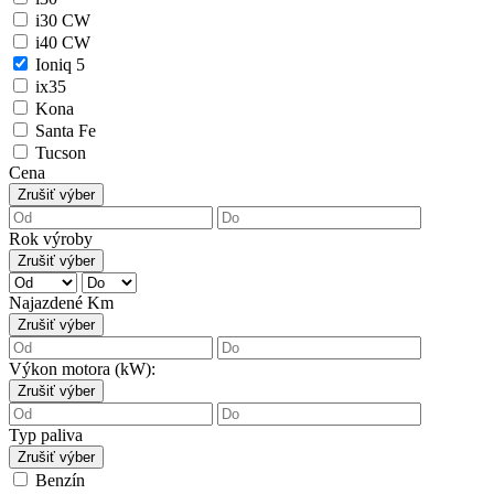
i30 CW
i40 CW
Ioniq 5
ix35
Kona
Santa Fe
Tucson
Cena
Zrušiť výber
Rok výroby
Zrušiť výber
Najazdené Km
Zrušiť výber
Výkon motora (kW):
Zrušiť výber
Typ paliva
Zrušiť výber
Benzín