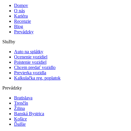
Domov
O nás
Kariéra
Recenzie
Blog
Prevádzky
Služby
Auto na splátky
Ocenenie vozidiel
Poistenie vozidiel
Chcem predať vozidlo
Previerka vozidla
Kalkulačka reg. poplatok
Prevádzky
Bratislava
Trenčín
Žilina
Banská Bystrica
Košice
Ďalšie