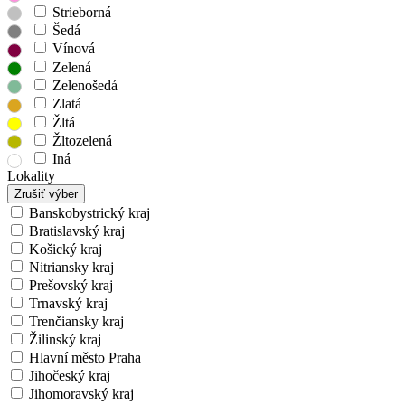
Strieborná
Šedá
Vínová
Zelená
Zelenošedá
Zlatá
Žltá
Žltozelená
Iná
Lokality
Zrušiť výber
Banskobystrický kraj
Bratislavský kraj
Košický kraj
Nitriansky kraj
Prešovský kraj
Trnavský kraj
Trenčiansky kraj
Žilinský kraj
Hlavní město Praha
Jihočeský kraj
Jihomoravský kraj