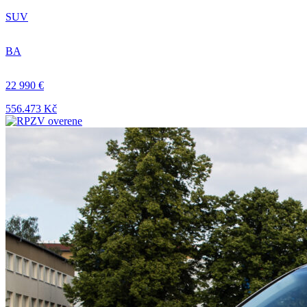
SUV
BA
22 990 €
556.473 Kč