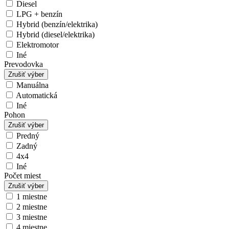
Diesel
LPG + benzín
Hybrid (benzín/elektrika)
Hybrid (diesel/elektrika)
Elektromotor
Iné
Prevodovka
Zrušiť výber
Manuálna
Automatická
Iné
Pohon
Zrušiť výber
Predný
Zadný
4x4
Iné
Počet miest
Zrušiť výber
1 miestne
2 miestne
3 miestne
4 miestne