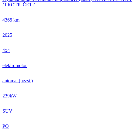
/ PROTIÚČET /
4365 km
2025
4x4
elektromotor
automat (bezst.)
239kW
SUV
PO