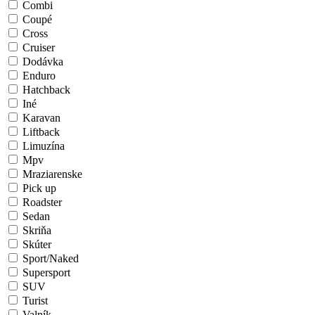
Combi
Coupé
Cross
Cruiser
Dodávka
Enduro
Hatchback
Iné
Karavan
Liftback
Limuzína
Mpv
Mraziarenske
Pick up
Roadster
Sedan
Skriňa
Skúter
Sport/Naked
Supersport
SUV
Turist
Valník