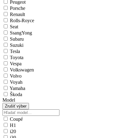
Peugeot
Porsche
Renault
Rolls-Royce
Seat
SsangYong
Subaru
Suzuki
Tesla
Toyota
Vespa
Volkswagen
Volvo
Voyah
Yamaha
Škoda
Model
Zrušiť výber
Coupé
H1
i20
i30