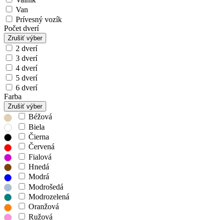
Van
Prívesný vozík
Počet dverí
Zrušiť výber
2 dverí
3 dverí
4 dverí
5 dverí
6 dverí
Farba
Zrušiť výber
Béžová
Biela
Čierna
Červená
Fialová
Hnedá
Modrá
Modrošedá
Modrozelená
Oranžová
Ružová