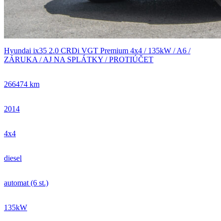
Hyundai ix35 2.0 CRDi VGT Premium 4x4 / 135kW / A6 /
ZÁRUKA / AJ NA SPLÁTKY / PROTIÚČET
266474 km
2014
4x4
diesel
automat (6 st.)
135kW