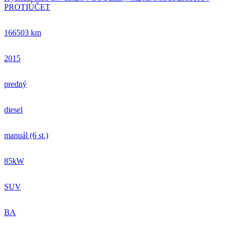
PROTIÚČET
166503 km
2015
predný
diesel
manuál (6 st.)
85kW
SUV
BA