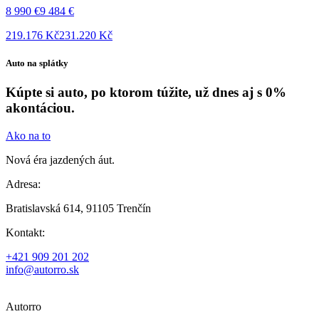
8 990 €
9 484 €
219.176 Kč
231.220 Kč
Auto na splátky
Kúpte si auto, po ktorom túžite, už dnes aj s 0%
akontáciou.
Ako na to
Nová éra jazdených áut.
Adresa:
Bratislavská 614, 91105 Trenčín
Kontakt:
+421 909 201 202
info@autorro.sk
Autorro