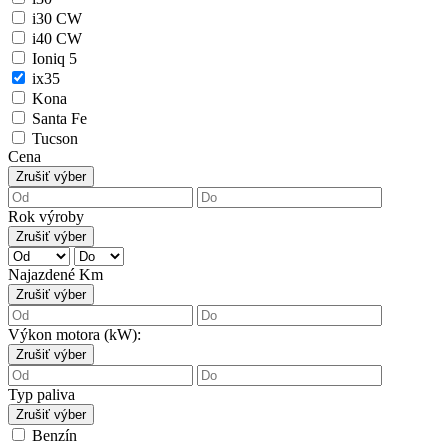
i30 CW
i40 CW
Ioniq 5
ix35
Kona
Santa Fe
Tucson
Cena
Zrušiť výber
Rok výroby
Zrušiť výber
Najazdené Km
Zrušiť výber
Výkon motora (kW):
Zrušiť výber
Typ paliva
Zrušiť výber
Benzín