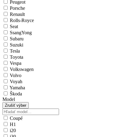
Peugeot
Porsche
Renault
Rolls-Royce
Seat
SsangYong
Subaru
Suzuki
Tesla
Toyota
Vespa
Volkswagen
Volvo
Voyah
Yamaha
Škoda
Model
Zrušiť výber
Coupé
H1
i20
i30