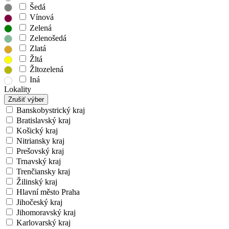
Šedá
Vínová
Zelená
Zelenošedá
Zlatá
Žltá
Žltozelená
Iná
Lokality
Zrušiť výber
Banskobystrický kraj
Bratislavský kraj
Košický kraj
Nitriansky kraj
Prešovský kraj
Trnavský kraj
Trenčiansky kraj
Žilinský kraj
Hlavní město Praha
Jihočeský kraj
Jihomoravský kraj
Karlovarský kraj