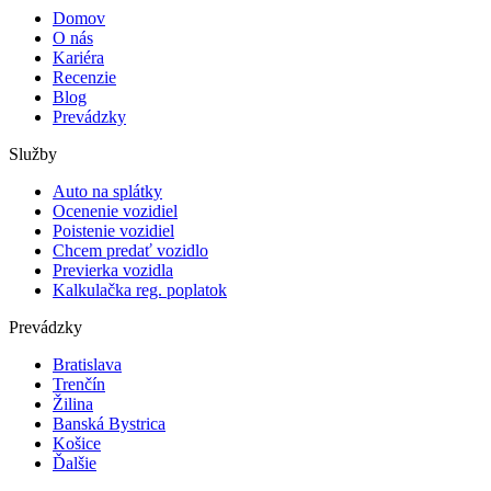
Domov
O nás
Kariéra
Recenzie
Blog
Prevádzky
Služby
Auto na splátky
Ocenenie vozidiel
Poistenie vozidiel
Chcem predať vozidlo
Previerka vozidla
Kalkulačka reg. poplatok
Prevádzky
Bratislava
Trenčín
Žilina
Banská Bystrica
Košice
Ďalšie