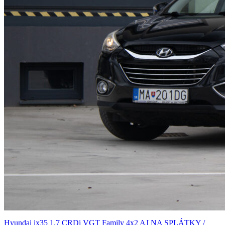
Hyundai ix35 1.7 CRDi VGT Family 4x2 AJ NA SPLÁTKY /