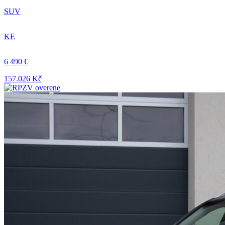
SUV
KE
6 490 €
157.026 Kč