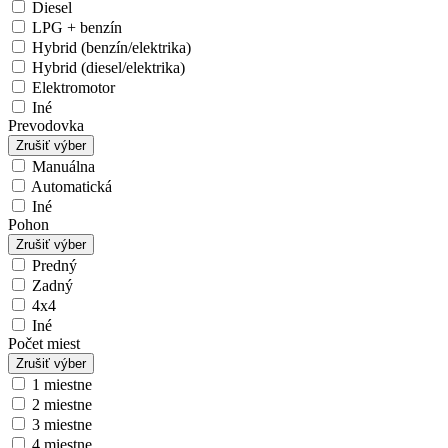
Diesel
LPG + benzín
Hybrid (benzín/elektrika)
Hybrid (diesel/elektrika)
Elektromotor
Iné
Prevodovka
Zrušiť výber
Manuálna
Automatická
Iné
Pohon
Zrušiť výber
Predný
Zadný
4x4
Iné
Počet miest
Zrušiť výber
1 miestne
2 miestne
3 miestne
4 miestne