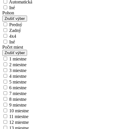
Automatická
Iné
Pohon
Zrušiť výber
Predný
Zadný
4x4
Iné
Počet miest
Zrušiť výber
1 miestne
2 miestne
3 miestne
4 miestne
5 miestne
6 miestne
7 miestne
8 miestne
9 miestne
10 miestne
11 miestne
12 miestne
13 miestne