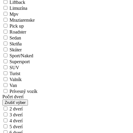
Liftback
Limuzína
Mpv
Mraziarenske
Pick up
Roadster
Sedan
Skriňa
Skúter
Sport/Naked
Supersport
SUV
Turist
Valník
Van
Prívesný vozík
Počet dverí
Zrušiť výber
2 dverí
3 dverí
4 dverí
5 dverí
6 dverí