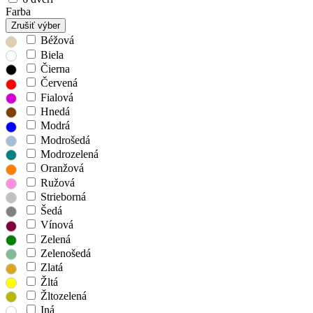
Farba
Zrušiť výber
Béžová
Biela
Čierna
Červená
Fialová
Hnedá
Modrá
Modrošedá
Modrozelená
Oranžová
Ružová
Strieborná
Šedá
Vínová
Zelená
Zelenošedá
Zlatá
Žltá
Žltozelená
Iná