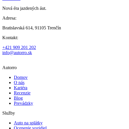
Nová éra jazdených áut.
Adresa:
Bratislavská 614, 91105 Trenčín
Kontakt:
+421 909 201 202
info@autorro.sk
Autorro
Domov
O nás
Kariéra
Recenzie
Blog
Prevádzky
Služby
Auto na splátky
Ocenenie vozidiel