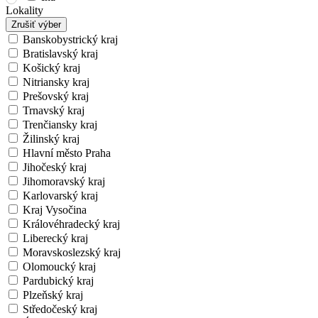
Lokality
Zrušiť výber
Banskobystrický kraj
Bratislavský kraj
Košický kraj
Nitriansky kraj
Prešovský kraj
Trnavský kraj
Trenčiansky kraj
Žilinský kraj
Hlavní město Praha
Jihočeský kraj
Jihomoravský kraj
Karlovarský kraj
Kraj Vysočina
Královéhradecký kraj
Liberecký kraj
Moravskoslezský kraj
Olomoucký kraj
Pardubický kraj
Plzeňský kraj
Středočeský kraj