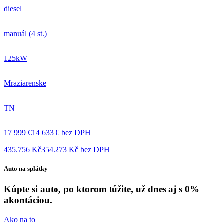
diesel
manuál (4 st.)
125kW
Mraziarenske
TN
17 999 €
14 633 € bez DPH
435.756 Kč
354.273 Kč bez DPH
Auto na splátky
Kúpte si auto, po ktorom túžite, už dnes aj s 0%
akontáciou.
Ako na to