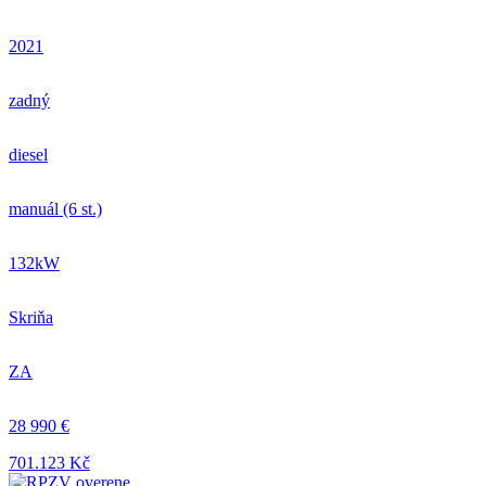
2021
zadný
diesel
manuál (6 st.)
132kW
Skriňa
ZA
28 990 €
701.123 Kč