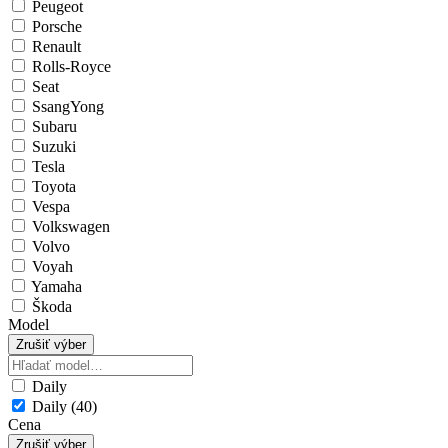
Peugeot
Porsche
Renault
Rolls-Royce
Seat
SsangYong
Subaru
Suzuki
Tesla
Toyota
Vespa
Volkswagen
Volvo
Voyah
Yamaha
Škoda
Model
Zrušiť výber
Daily
Daily (40)
Cena
Zrušiť výber