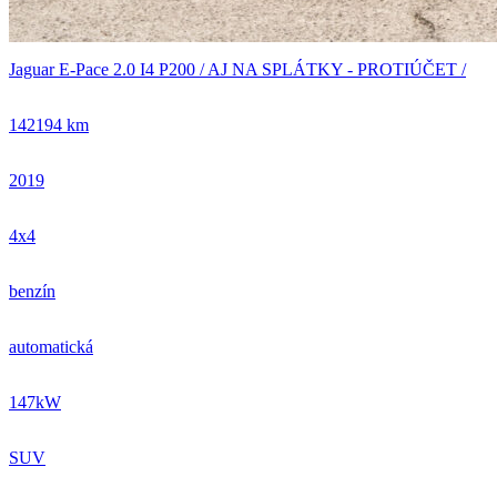
Jaguar E-Pace 2.0 I4 P200 / AJ NA SPLÁTKY - PROTIÚČET /
142194 km
2019
4x4
benzín
automatická
147kW
SUV