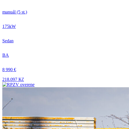
manuál (5 st.)
175kW
Sedan
BA
8 990 €
218.097 Kč