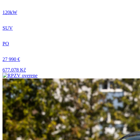
120kW
SUV
PO
27 990 €
677.078 Kč