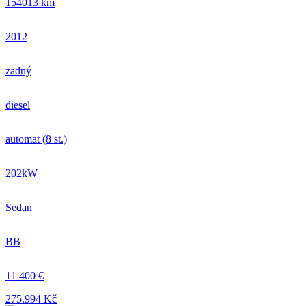
154013 km
2012
zadný
diesel
automat (8 st.)
202kW
Sedan
BB
11 400 €
275.994 Kč