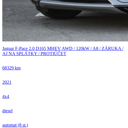
Jaguar F-Pace 2.0 D165 MHEV AWD / 120kW / A8 / ZÁRUKA /
AJ NA SPLÁTKY / PROTIÚČET
68329 km
2021
4x4
diesel
automat (8 st.)