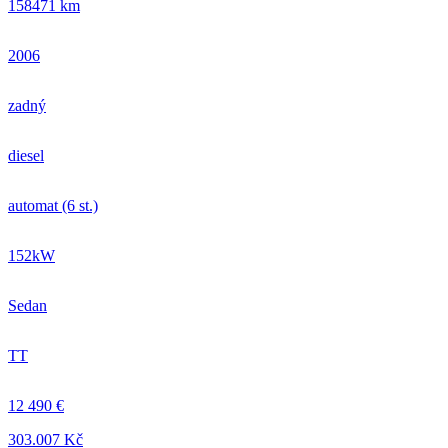
158471 km
2006
zadný
diesel
automat (6 st.)
152kW
Sedan
TT
12 490 €
303.007 Kč