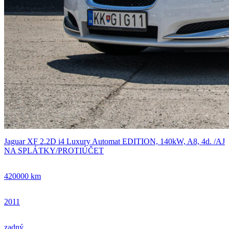
Jaguar XF 2.2D i4 Luxury Automat EDITION, 140kW, A8, 4d. /AJ
NA SPLÁTKY/PROTIÚČET
420000 km
2011
zadný