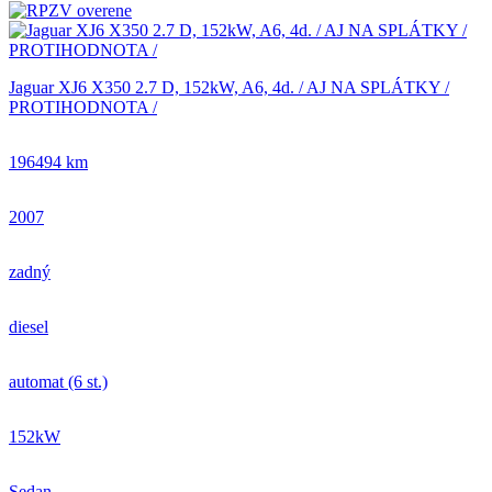
Jaguar XJ6 X350 2.7 D, 152kW, A6, 4d. / AJ NA SPLÁTKY /
PROTIHODNOTA /
196494 km
2007
zadný
diesel
automat (6 st.)
152kW
Sedan