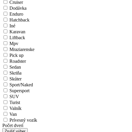
Cruiser
Dodávka
Enduro
Hatchback
Iné
Karavan
Liftback
Mpv
Mraziarenske
Pick up
Roadster
Sedan
Skriňa
Skúter
Sport/Naked
Supersport
SUV
Turist
Valník
Van
Prívesný vozík
Počet dverí
Zrušiť výber