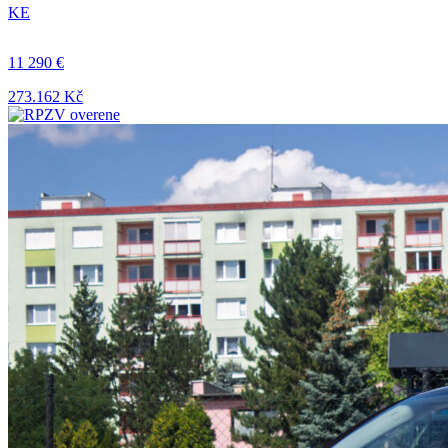
KE
11 290 €
273.162 Kč