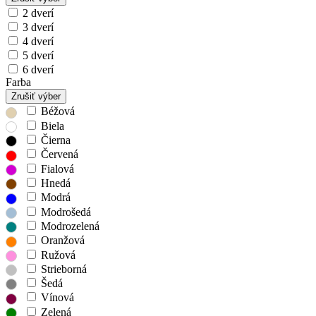
2 dverí
3 dverí
4 dverí
5 dverí
6 dverí
Farba
Zrušiť výber
Béžová
Biela
Čierna
Červená
Fialová
Hnedá
Modrá
Modrošedá
Modrozelená
Oranžová
Ružová
Strieborná
Šedá
Vínová
Zelená