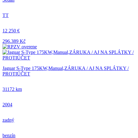
TT
12 250 €
296.389 Kč
Jaguar S-Type 175KW,Manual,ZÁRUKA / AJ NA SPLÁTKY /
PROTIÚČET
31172 km
2004
zadný
benzín