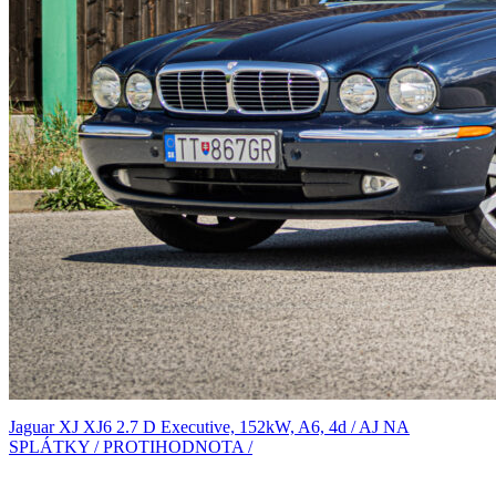
Jaguar XJ XJ6 2.7 D Executive, 152kW, A6, 4d / AJ NA
SPLÁTKY / PROTIHODNOTA /