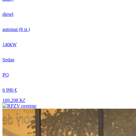
diesel
automat (8 st.)
140kW
Sedan
PO
6 990 €
169.298 Kč