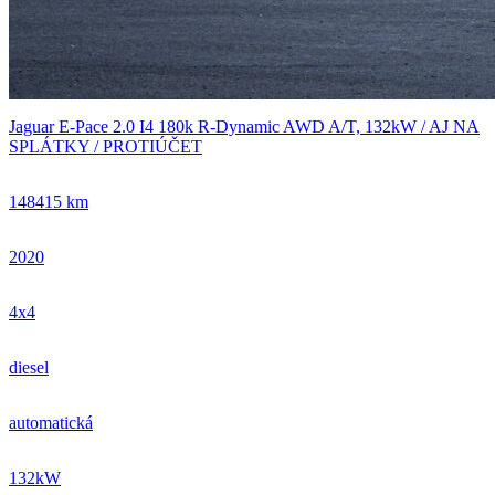
Jaguar E-Pace 2.0 I4 180k R-Dynamic AWD A/T, 132kW / AJ NA
SPLÁTKY / PROTIÚČET
148415 km
2020
4x4
diesel
automatická
132kW