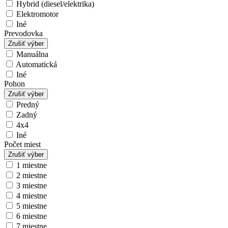
Hybrid (diesel/elektrika)
Elektromotor
Iné
Prevodovka
Zrušiť výber
Manuálna
Automatická
Iné
Pohon
Zrušiť výber
Predný
Zadný
4x4
Iné
Počet miest
Zrušiť výber
1 miestne
2 miestne
3 miestne
4 miestne
5 miestne
6 miestne
7 miestne