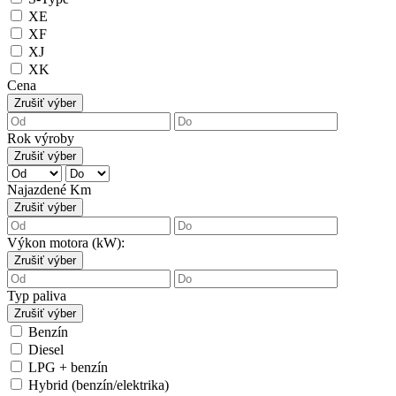
XE
XF
XJ
XK
Cena
Zrušiť výber
Rok výroby
Zrušiť výber
Najazdené Km
Zrušiť výber
Výkon motora (kW):
Zrušiť výber
Typ paliva
Zrušiť výber
Benzín
Diesel
LPG + benzín
Hybrid (benzín/elektrika)