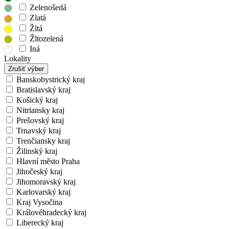
Zelenošedá
Zlatá
Žltá
Žltozelená
Iná
Lokality
Zrušiť výber
Banskobystrický kraj
Bratislavský kraj
Košický kraj
Nitriansky kraj
Prešovský kraj
Trnavský kraj
Trenčiansky kraj
Žilinský kraj
Hlavní město Praha
Jihočeský kraj
Jihomoravský kraj
Karlovarský kraj
Kraj Vysočina
Královéhradecký kraj
Liberecký kraj