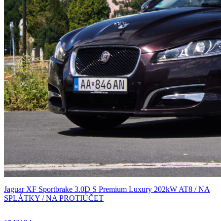
Jaguar XF Sportbrake 3.0D S Premium Luxury 202kW AT8 / NA
SPLÁTKY / NA PROTIÚČET