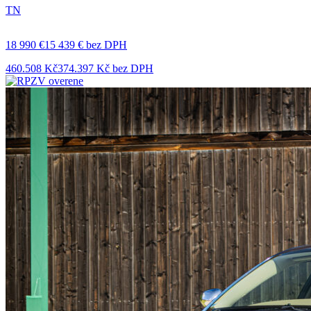
TN
18 990 €
15 439 € bez DPH
460.508 Kč
374.397 Kč bez DPH