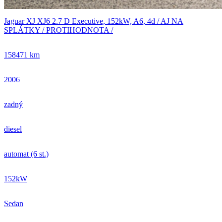
Jaguar XJ XJ6 2.7 D Executive, 152kW, A6, 4d / AJ NA
SPLÁTKY / PROTIHODNOTA /
158471 km
2006
zadný
diesel
automat (6 st.)
152kW
Sedan