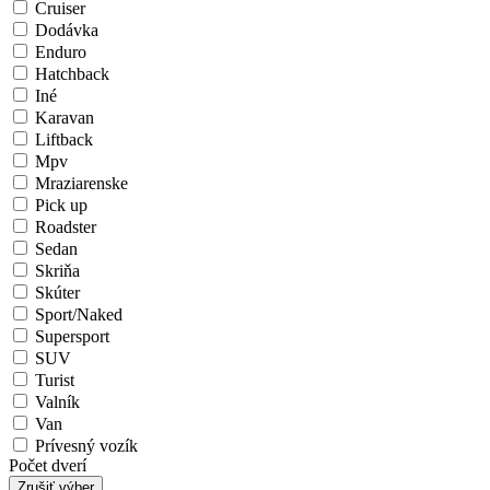
Cruiser
Dodávka
Enduro
Hatchback
Iné
Karavan
Liftback
Mpv
Mraziarenske
Pick up
Roadster
Sedan
Skriňa
Skúter
Sport/Naked
Supersport
SUV
Turist
Valník
Van
Prívesný vozík
Počet dverí
Zrušiť výber