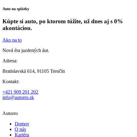
Auto na splátky
Kúpte si auto, po ktorom túžite, už dnes aj s 0%
akontáciou.
Ako na to
Nová éra jazdených áut.
Adresa:
Bratislavská 614, 91105 Trenčín
Kontakt:
+421 909 201 202
info@autorro.sk
Autorro
Domov
O nás
Kariéra