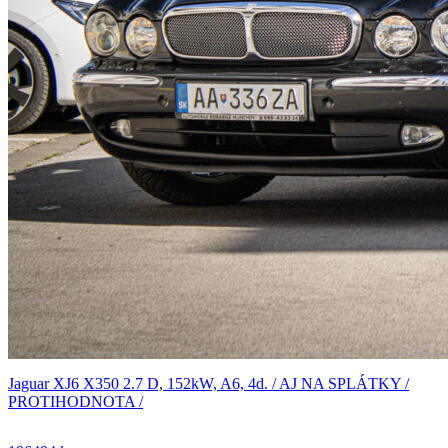
Jaguar XJ6 X350 2.7 D, 152kW, A6, 4d. / AJ NA SPLÁTKY /
PROTIHODNOTA /