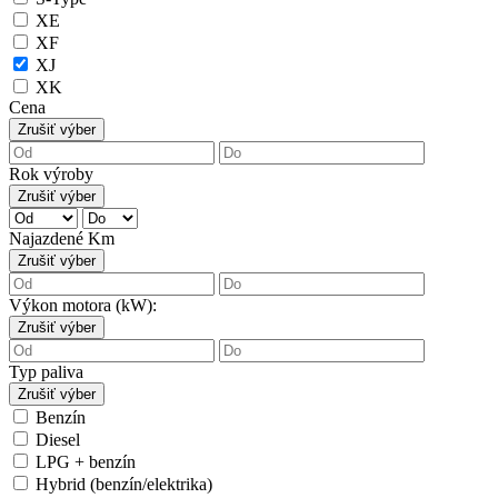
XE
XF
XJ
XK
Cena
Zrušiť výber
Rok výroby
Zrušiť výber
Najazdené Km
Zrušiť výber
Výkon motora (kW):
Zrušiť výber
Typ paliva
Zrušiť výber
Benzín
Diesel
LPG + benzín
Hybrid (benzín/elektrika)