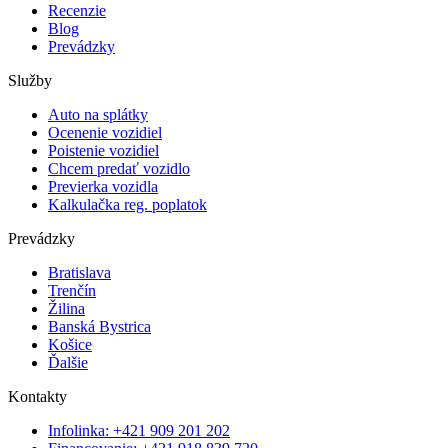
Recenzie
Blog
Prevádzky
Služby
Auto na splátky
Ocenenie vozidiel
Poistenie vozidiel
Chcem predať vozidlo
Previerka vozidla
Kalkulačka reg. poplatok
Prevádzky
Bratislava
Trenčín
Žilina
Banská Bystrica
Košice
Ďalšie
Kontakty
Infolinka: +421 909 201 202