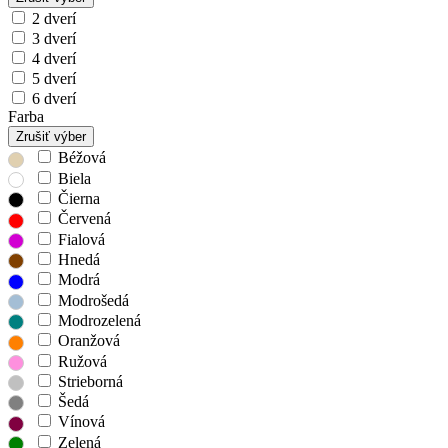
2 dverí
3 dverí
4 dverí
5 dverí
6 dverí
Farba
Zrušiť výber
Béžová
Biela
Čierna
Červená
Fialová
Hnedá
Modrá
Modrošedá
Modrozelená
Oranžová
Ružová
Strieborná
Šedá
Vínová
Zelená