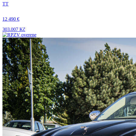
TT
12 490 €
303.007 Kč