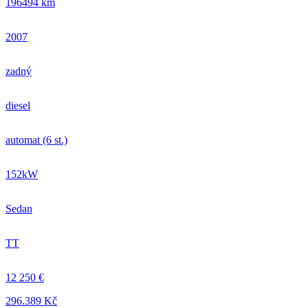
196494 km
2007
zadný
diesel
automat (6 st.)
152kW
Sedan
TT
12 250 €
296.389 Kč