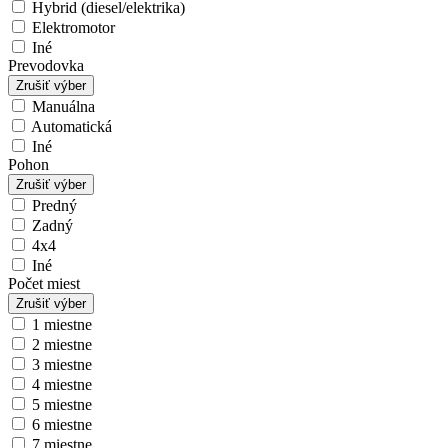
Hybrid (diesel/elektrika)
Elektromotor
Iné
Prevodovka
Zrušiť výber
Manuálna
Automatická
Iné
Pohon
Zrušiť výber
Predný
Zadný
4x4
Iné
Počet miest
Zrušiť výber
1 miestne
2 miestne
3 miestne
4 miestne
5 miestne
6 miestne
7 miestne