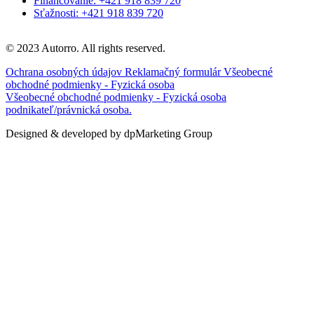
Financovanie: +421 918 839 720
Sťažnosti: +421 918 839 720
© 2023 Autorro. All rights reserved.
Ochrana osobných údajov
Reklamačný formulár
Všeobecné
obchodné podmienky - Fyzická osoba
Všeobecné obchodné podmienky - Fyzická osoba
podnikateľ/právnická osoba.
Designed & developed by dpMarketing Group