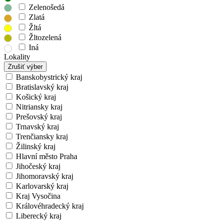
Zelenošedá
Zlatá
Žltá
Žltozelená
Iná
Lokality
Zrušiť výber
Banskobystrický kraj
Bratislavský kraj
Košický kraj
Nitriansky kraj
Prešovský kraj
Trnavský kraj
Trenčiansky kraj
Žilinský kraj
Hlavní město Praha
Jihočeský kraj
Jihomoravský kraj
Karlovarský kraj
Kraj Vysočina
Královéhradecký kraj
Liberecký kraj