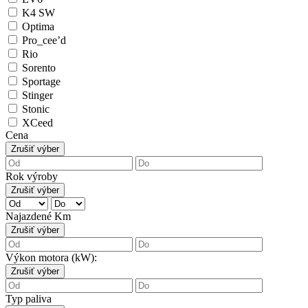
K4 SW
Optima
Pro_cee’d
Rio
Sorento
Sportage
Stinger
Stonic
XCeed
Cena
Zrušiť výber
Rok výroby
Zrušiť výber
Najazdené Km
Zrušiť výber
Výkon motora (kW):
Zrušiť výber
Typ paliva