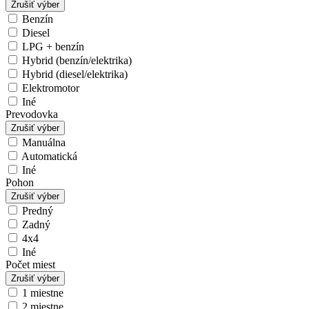
Zrušiť výber
Benzín
Diesel
LPG + benzín
Hybrid (benzín/elektrika)
Hybrid (diesel/elektrika)
Elektromotor
Iné
Prevodovka
Zrušiť výber
Manuálna
Automatická
Iné
Pohon
Zrušiť výber
Predný
Zadný
4x4
Iné
Počet miest
Zrušiť výber
1 miestne
2 miestne