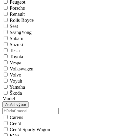
Peugeot
Porsche
Renault
Rolls-Royce
Seat
SsangYong
Subaru
Suzuki
Tesla
Toyota
Vespa
Volkswagen
Volvo
Voyah
Yamaha
Škoda
Model
Zrušiť výber
Carens
Cee’d
Cee’d Sporty Wagon
EV6