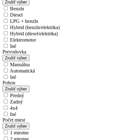
Zrušiť výber
Benzín
Diesel
LPG + benzín
Hybrid (benzín/elektrika)
Hybrid (diesel/elektrika)
Elektromotor
Iné
Prevodovka
Zrušiť výber
Manuálna
Automatická
Iné
Pohon
Zrušiť výber
Predný
Zadný
4x4
Iné
Počet miest
Zrušiť výber
1 miestne
2 miestne