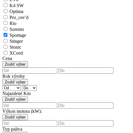
K4 SW
Optima
Pro_cee’d
Rio
Sorento
Sportage
Stinger
Stonic
XCeed
Cena
Zrušiť výber
Rok výroby
Zrušiť výber
Najazdené Km
Zrušiť výber
Výkon motora (kW):
Zrušiť výber
Typ paliva