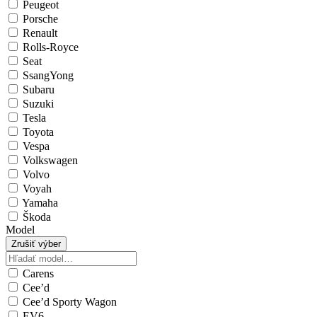
Peugeot
Porsche
Renault
Rolls-Royce
Seat
SsangYong
Subaru
Suzuki
Tesla
Toyota
Vespa
Volkswagen
Volvo
Voyah
Yamaha
Škoda
Model
Zrušiť výber
Carens
Cee’d
Cee’d Sporty Wagon
EV6