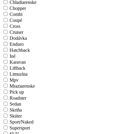
Chladiarenske
Chopper
Combi
Coupé
Cross
Cruiser
Dodávka
Enduro
Hatchback
Iné
Karavan
Liftback
Limuzína
Mpv
Mraziarenske
Pick up
Roadster
Sedan
Skriňa
Skúter
Sport/Naked
Supersport
SUV