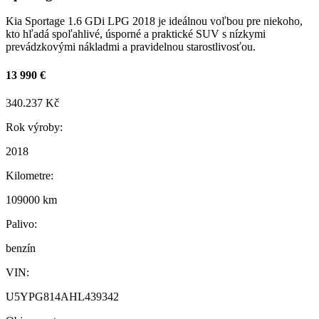
Kia Sportage 1.6 GDi LPG 2018 je ideálnou voľbou pre niekoho,
kto hľadá spoľahlivé, úsporné a praktické SUV s nízkymi
prevádzkovými nákladmi a pravidelnou starostlivosťou.
13 990 €
340.237 Kč
Rok výroby:
2018
Kilometre:
109000 km
Palivo:
benzín
VIN:
U5YPG814AHL439342