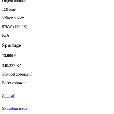
Objem motora:
1591cm³
Výkon v kW:
97kW (132 PS)
KIA
Sportage
13.990 €
340.237 Kč
Počet zobrazení:
Zdieľať
Skúšobná jazda