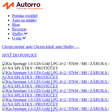
Ponuka vozidiel
Auto na splátky
Blog
Recenzie
Služby
O nás
Chcem predať auto
Chcem kúpiť auto
Služby
SPÄŤ DO PONUKY