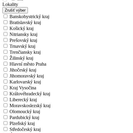
Lokality
Zrušiť výber
Banskobystrický kraj
Bratislavský kraj
Košický kraj
Nitriansky kraj
Prešovský kraj
Trnavský kraj
Trenčiansky kraj
Žilinský kraj
Hlavní město Praha
Jihočeský kraj
Jihomoravský kraj
Karlovarský kraj
Kraj Vysočina
Královéhradecký kraj
Liberecký kraj
Moravskoslezský kraj
Olomoucký kraj
Pardubický kraj
Plzeňský kraj
Středočeský kraj