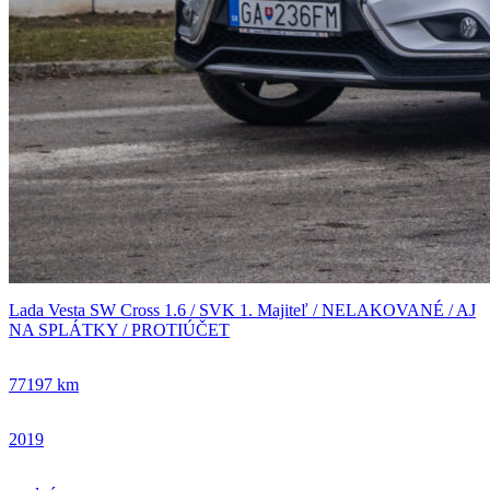
Lada Vesta SW Cross 1.6 / SVK 1. Majiteľ / NELAKOVANÉ / AJ
NA SPLÁTKY / PROTIÚČET
77197 km
2019