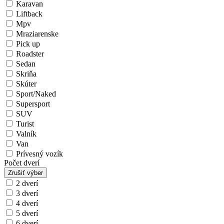
Karavan
Liftback
Mpv
Mraziarenske
Pick up
Roadster
Sedan
Skriňa
Skúter
Sport/Naked
Supersport
SUV
Turist
Valník
Van
Prívesný vozík
Počet dverí
Zrušiť výber
2 dverí
3 dverí
4 dverí
5 dverí
6 dverí