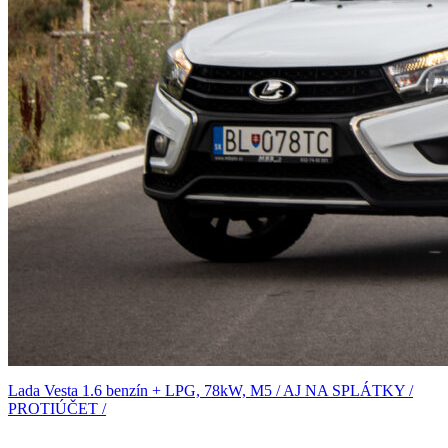
Lada Vesta 1.6 benzín + LPG, 78kW, M5 / AJ NA SPLÁTKY /
PROTIÚČET /