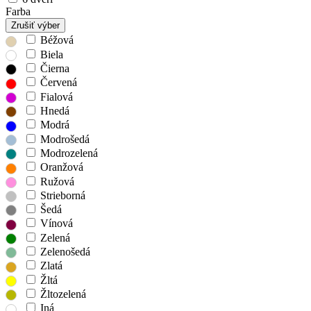
Farba
Zrušiť výber
Béžová
Biela
Čierna
Červená
Fialová
Hnedá
Modrá
Modrošedá
Modrozelená
Oranžová
Ružová
Strieborná
Šedá
Vínová
Zelená
Zelenošedá
Zlatá
Žltá
Žltozelená
Iná