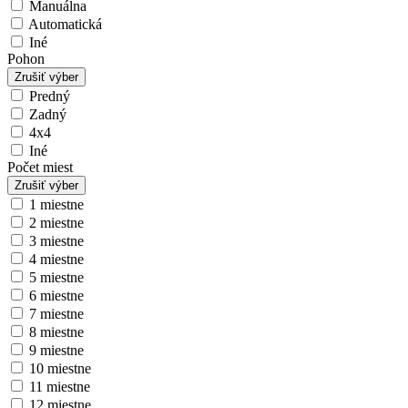
Manuálna
Automatická
Iné
Pohon
Zrušiť výber
Predný
Zadný
4x4
Iné
Počet miest
Zrušiť výber
1 miestne
2 miestne
3 miestne
4 miestne
5 miestne
6 miestne
7 miestne
8 miestne
9 miestne
10 miestne
11 miestne
12 miestne