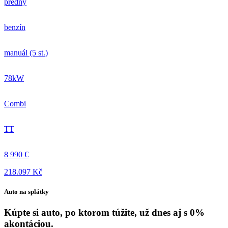
predný
benzín
manuál (5 st.)
78kW
Combi
TT
8 990 €
218.097 Kč
Auto na splátky
Kúpte si auto, po ktorom túžite, už dnes aj s 0%
akontáciou.