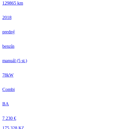
129865 km
2018
predný
benzín
manuál (5 st.)
78kW
Combi
BA
7 230 €
175.328 Kč