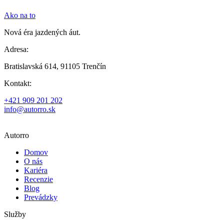
Ako na to
Nová éra jazdených áut.
Adresa:
Bratislavská 614, 91105 Trenčín
Kontakt:
+421 909 201 202
info@autorro.sk
Autorro
Domov
O nás
Kariéra
Recenzie
Blog
Prevádzky
Služby