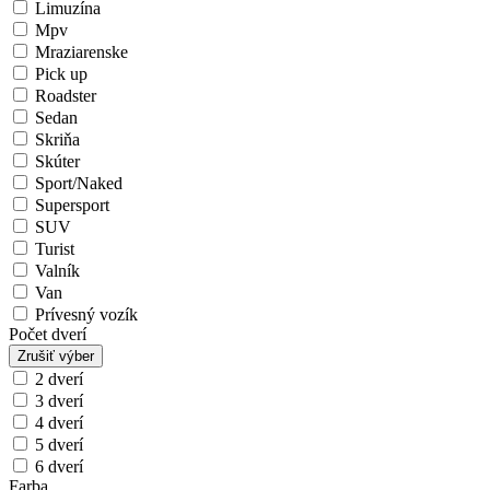
Limuzína
Mpv
Mraziarenske
Pick up
Roadster
Sedan
Skriňa
Skúter
Sport/Naked
Supersport
SUV
Turist
Valník
Van
Prívesný vozík
Počet dverí
Zrušiť výber
2 dverí
3 dverí
4 dverí
5 dverí
6 dverí
Farba