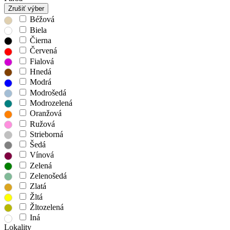
Zrušiť výber
Béžová
Biela
Čierna
Červená
Fialová
Hnedá
Modrá
Modrošedá
Modrozelená
Oranžová
Ružová
Strieborná
Šedá
Vínová
Zelená
Zelenošedá
Zlatá
Žltá
Žltozelená
Iná
Lokality