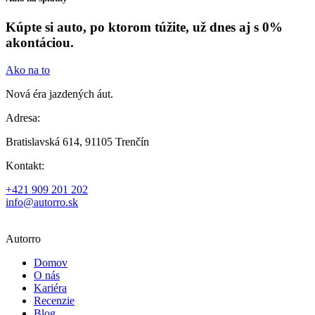
Kúpte si auto, po ktorom túžite, už dnes aj s 0%
akontáciou.
Ako na to
Nová éra jazdených áut.
Adresa:
Bratislavská 614, 91105 Trenčín
Kontakt:
+421 909 201 202
info@autorro.sk
Autorro
Domov
O nás
Kariéra
Recenzie
Blog