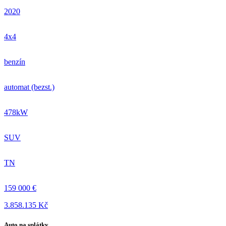
2020
4x4
benzín
automat (bezst.)
478kW
SUV
TN
159 000 €
3.858.135 Kč
Auto na splátky