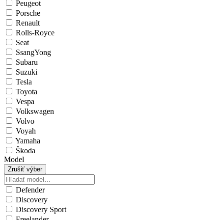
Peugeot
Porsche
Renault
Rolls-Royce
Seat
SsangYong
Subaru
Suzuki
Tesla
Toyota
Vespa
Volkswagen
Volvo
Voyah
Yamaha
Škoda
Model
Zrušiť výber
Defender
Discovery
Discovery Sport
Freelander