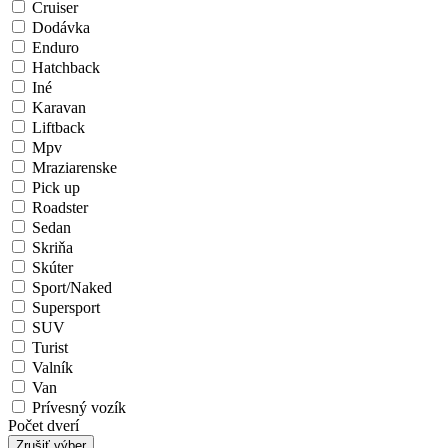
Cruiser
Dodávka
Enduro
Hatchback
Iné
Karavan
Liftback
Mpv
Mraziarenske
Pick up
Roadster
Sedan
Skriňa
Skúter
Sport/Naked
Supersport
SUV
Turist
Valník
Van
Prívesný vozík
Počet dverí
Zrušiť výber