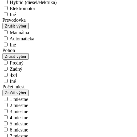
Hybrid (diesel/elektrika)
Elektromotor
Iné
Prevodovka
Zrušiť výber
Manuálna
Automatická
Iné
Pohon
Zrušiť výber
Predný
Zadný
4x4
Iné
Počet miest
Zrušiť výber
1 miestne
2 miestne
3 miestne
4 miestne
5 miestne
6 miestne
7 miestne