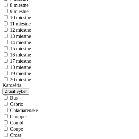
8 miestne
9 miestne
10 miestne
11 miestne
12 miestne
13 miestne
14 miestne
15 miestne
16 miestne
17 miestne
18 miestne
19 miestne
20 miestne
Karoséria
Zrušiť výber
Bus
Cabrio
Chladiarenske
Chopper
Combi
Coupé
Cross