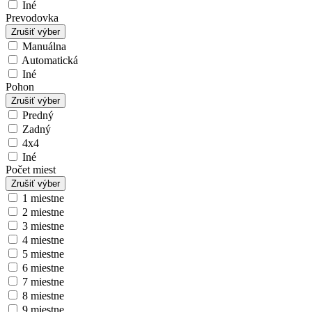
Iné
Prevodovka
Zrušiť výber
Manuálna
Automatická
Iné
Pohon
Zrušiť výber
Predný
Zadný
4x4
Iné
Počet miest
Zrušiť výber
1 miestne
2 miestne
3 miestne
4 miestne
5 miestne
6 miestne
7 miestne
8 miestne
9 miestne