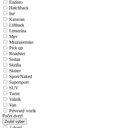
Enduro
Hatchback
Iné
Karavan
Liftback
Limuzína
Mpv
Mraziarenske
Pick up
Roadster
Sedan
Skriňa
Skúter
Sport/Naked
Supersport
SUV
Turist
Valník
Van
Prívesný vozík
Počet dverí
Zrušiť výber
2 dverí