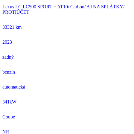
Lexus LC LC500 SPORT + AT10/ Carbon/ AJ NA SPLÁTKY/
PROTIÚČET
33321 km
2023
zadný
benzín
automatická
341kW
Coupé
NR