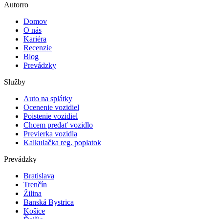
Autorro
Domov
O nás
Kariéra
Recenzie
Blog
Prevádzky
Služby
Auto na splátky
Ocenenie vozidiel
Poistenie vozidiel
Chcem predať vozidlo
Previerka vozidla
Kalkulačka reg. poplatok
Prevádzky
Bratislava
Trenčín
Žilina
Banská Bystrica
Košice