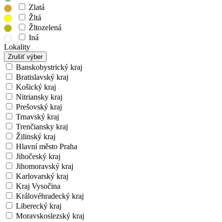
Zlatá
Žltá
Žltozelená
Iná
Lokality
Zrušiť výber
Banskobystrický kraj
Bratislavský kraj
Košický kraj
Nitriansky kraj
Prešovský kraj
Trnavský kraj
Trenčiansky kraj
Žilinský kraj
Hlavní město Praha
Jihočeský kraj
Jihomoravský kraj
Karlovarský kraj
Kraj Vysočina
Královéhradecký kraj
Liberecký kraj
Moravskoslezský kraj