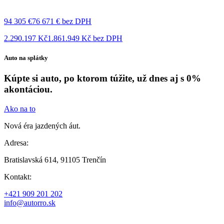
94 305 €
76 671 € bez DPH
2.290.197 Kč
1.861.949 Kč bez DPH
Auto na splátky
Kúpte si auto, po ktorom túžite, už dnes aj s 0%
akontáciou.
Ako na to
Nová éra jazdených áut.
Adresa:
Bratislavská 614, 91105 Trenčín
Kontakt:
+421 909 201 202
info@autorro.sk