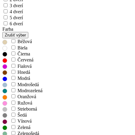
3 dverí
4 dverí
5 dverí
6 dverí
Farba
Zrušiť výber
Béžová
Biela
Čierna
Červená
Fialová
Hnedá
Modrá
Modrošedá
Modrozelená
Oranžová
Ružová
Strieborná
Šedá
Vínová
Zelená
Zelenošedá