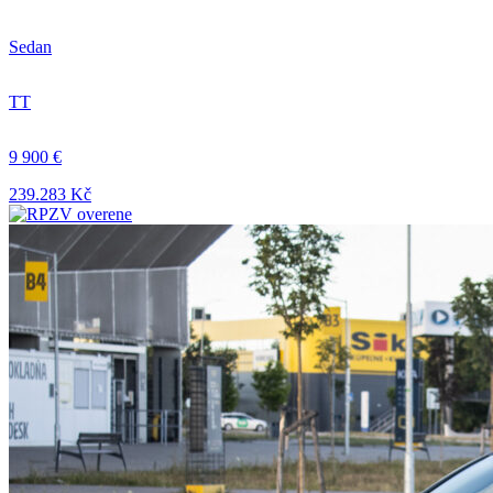
Sedan
TT
9 900 €
239.283 Kč