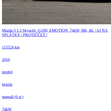
Mazda 3 1.5 Skyactiv -G100, EMOTION ,74kW, M6, 4d. / AJ NA
SPLÁTKY / PROTIÚČET /
115524 km
2016
predný
benzín
manuál (6 st.)
74kW