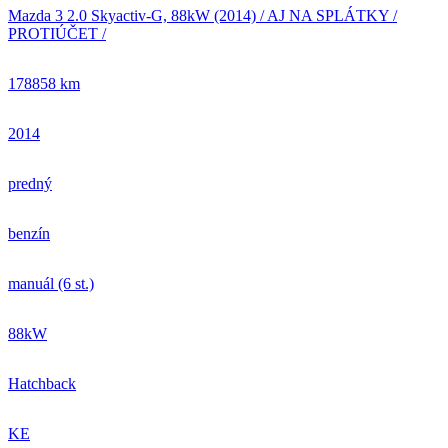
Mazda 3 2.0 Skyactiv-G, 88kW (2014) / AJ NA SPLÁTKY /
PROTIÚČET /
178858 km
2014
predný
benzín
manuál (6 st.)
88kW
Hatchback
KE