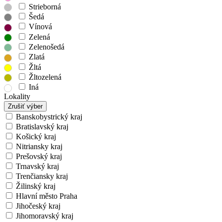
Strieborná
Šedá
Vínová
Zelená
Zelenošedá
Zlatá
Žltá
Žltozelená
Iná
Lokality
Zrušiť výber
Banskobystrický kraj
Bratislavský kraj
Košický kraj
Nitriansky kraj
Prešovský kraj
Trnavský kraj
Trenčiansky kraj
Žilinský kraj
Hlavní město Praha
Jihočeský kraj
Jihomoravský kraj