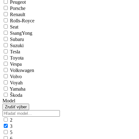
Peugeot
Porsche
Renault
Rolls-Royce
Seat
SsangYong
Subaru
Suzuki
Tesla
Toyota
Vespa
Volkswagen
Volvo
Voyah
Yamaha
Škoda
Model
Zrušiť výber
2
3
5
6