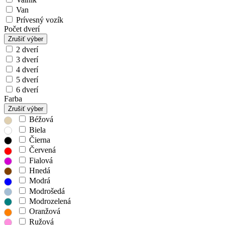
Van
Prívesný vozík
Počet dverí
Zrušiť výber
2 dverí
3 dverí
4 dverí
5 dverí
6 dverí
Farba
Zrušiť výber
Béžová
Biela
Čierna
Červená
Fialová
Hnedá
Modrá
Modrošedá
Modrozelená
Oranžová
Ružová