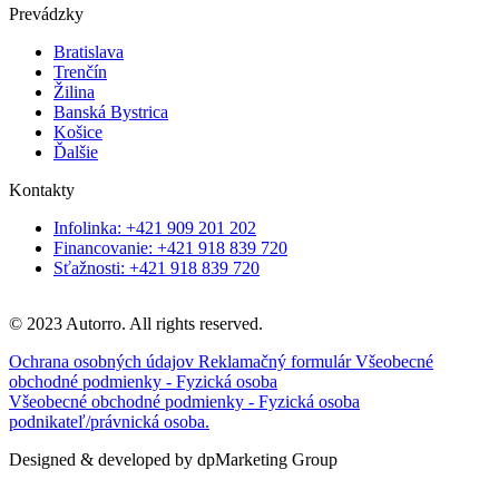
Prevádzky
Bratislava
Trenčín
Žilina
Banská Bystrica
Košice
Ďalšie
Kontakty
Infolinka: +421 909 201 202
Financovanie: +421 918 839 720
Sťažnosti: +421 918 839 720
© 2023 Autorro. All rights reserved.
Ochrana osobných údajov
Reklamačný formulár
Všeobecné
obchodné podmienky - Fyzická osoba
Všeobecné obchodné podmienky - Fyzická osoba
podnikateľ/právnická osoba.
Designed & developed by dpMarketing Group