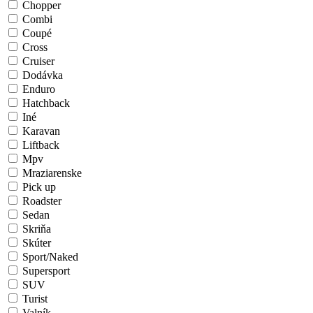
Chopper
Combi
Coupé
Cross
Cruiser
Dodávka
Enduro
Hatchback
Iné
Karavan
Liftback
Mpv
Mraziarenske
Pick up
Roadster
Sedan
Skriňa
Skúter
Sport/Naked
Supersport
SUV
Turist
Valník