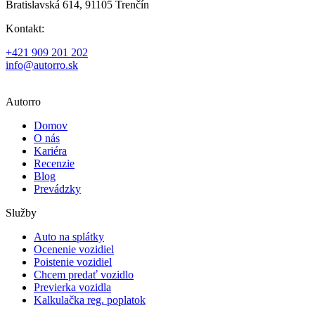
Bratislavská 614, 91105 Trenčín
Kontakt:
+421 909 201 202
info@autorro.sk
Autorro
Domov
O nás
Kariéra
Recenzie
Blog
Prevádzky
Služby
Auto na splátky
Ocenenie vozidiel
Poistenie vozidiel
Chcem predať vozidlo
Previerka vozidla
Kalkulačka reg. poplatok