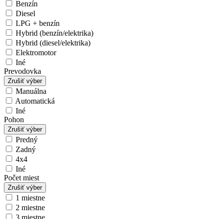
Benzín
Diesel
LPG + benzín
Hybrid (benzín/elektrika)
Hybrid (diesel/elektrika)
Elektromotor
Iné
Prevodovka
Zrušiť výber
Manuálna
Automatická
Iné
Pohon
Zrušiť výber
Predný
Zadný
4x4
Iné
Počet miest
Zrušiť výber
1 miestne
2 miestne
3 miestne