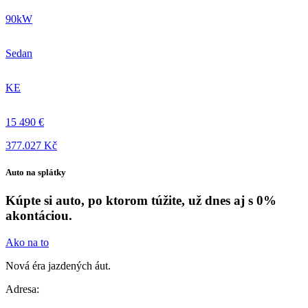
90kW
Sedan
KE
15 490 €
377.027 Kč
Auto na splátky
Kúpte si auto, po ktorom túžite, už dnes aj s 0%
akontáciou.
Ako na to
Nová éra jazdených áut.
Adresa: