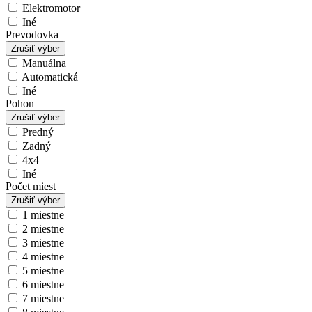
Elektromotor
Iné
Prevodovka
Zrušiť výber
Manuálna
Automatická
Iné
Pohon
Zrušiť výber
Predný
Zadný
4x4
Iné
Počet miest
Zrušiť výber
1 miestne
2 miestne
3 miestne
4 miestne
5 miestne
6 miestne
7 miestne