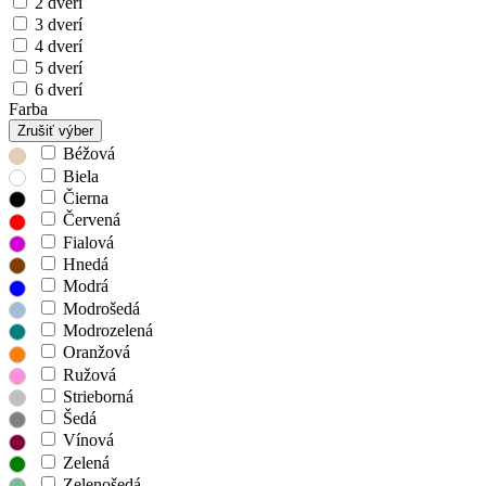
2 dverí
3 dverí
4 dverí
5 dverí
6 dverí
Farba
Zrušiť výber
Béžová
Biela
Čierna
Červená
Fialová
Hnedá
Modrá
Modrošedá
Modrozelená
Oranžová
Ružová
Strieborná
Šedá
Vínová
Zelená
Zelenošedá