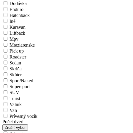
Dodávka
Enduro
Hatchback
Iné
Karavan
Liftback
Mpv
Mraziarenske
Pick up
Roadster
Sedan
Skriňa
Skúter
Sport/Naked
Supersport
SUV
Turist
Valník
Van
Prívesný vozík
Počet dverí
Zrušiť výber