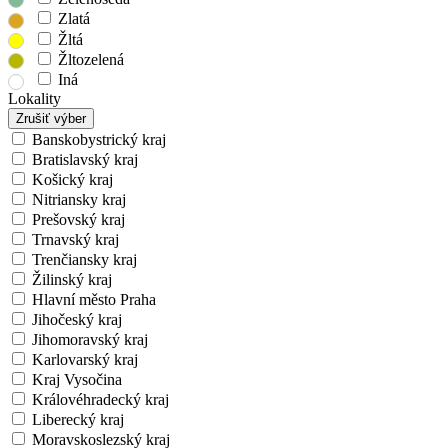
Zlatá
Žltá
Žltozelená
Iná
Lokality
Zrušiť výber
Banskobystrický kraj
Bratislavský kraj
Košický kraj
Nitriansky kraj
Prešovský kraj
Trnavský kraj
Trenčiansky kraj
Žilinský kraj
Hlavní město Praha
Jihočeský kraj
Jihomoravský kraj
Karlovarský kraj
Kraj Vysočina
Královéhradecký kraj
Liberecký kraj
Moravskoslezský kraj