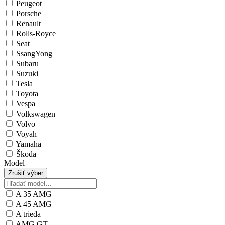
Peugeot
Porsche
Renault
Rolls-Royce
Seat
SsangYong
Subaru
Suzuki
Tesla
Toyota
Vespa
Volkswagen
Volvo
Voyah
Yamaha
Škoda
Model
Zrušiť výber
A 35 AMG
A 45 AMG
A trieda
AMG GT