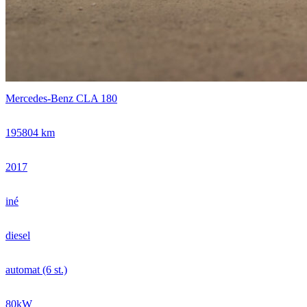
Mercedes-Benz CLA 180
195804 km
2017
iné
diesel
automat (6 st.)
80kW