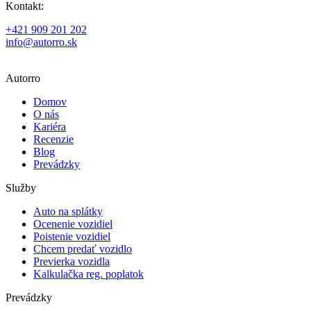
Kontakt:
+421 909 201 202
info@autorro.sk
Autorro
Domov
O nás
Kariéra
Recenzie
Blog
Prevádzky
Služby
Auto na splátky
Ocenenie vozidiel
Poistenie vozidiel
Chcem predať vozidlo
Previerka vozidla
Kalkulačka reg. poplatok
Prevádzky