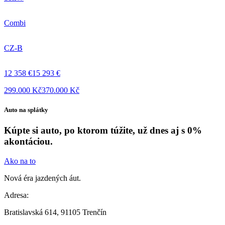
Combi
CZ-B
12 358 €
15 293 €
299.000 Kč
370.000 Kč
Auto na splátky
Kúpte si auto, po ktorom túžite, už dnes aj s 0%
akontáciou.
Ako na to
Nová éra jazdených áut.
Adresa:
Bratislavská 614, 91105 Trenčín