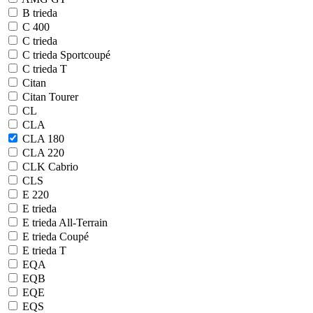
B trieda
C 400
C trieda
C trieda Sportcoupé
C trieda T
Citan
Citan Tourer
CL
CLA
CLA 180
CLA 220
CLK Cabrio
CLS
E 220
E trieda
E trieda All-Terrain
E trieda Coupé
E trieda T
EQA
EQB
EQE
EQS