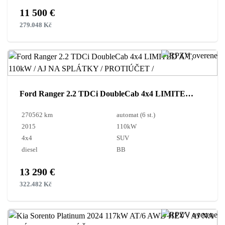
11 500 €
279.048 Kč
Ford Ranger 2.2 TDCi DoubleCab 4x4 LIMITED A/T, 110kW / AJ NA SPLÁTKY / PROTIÚČET /
270562 km
automat (6 st.)
2015
110kW
4x4
SUV
diesel
BB
13 290 €
322.482 Kč