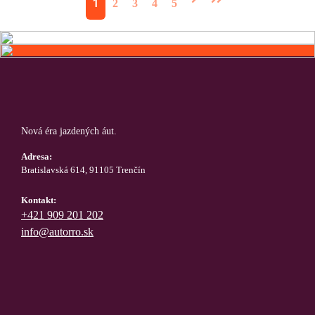
1
2
3
4
5
Nová éra jazdených áut.
Adresa:
Bratislavská 614, 91105 Trenčín
Kontakt:
+421 909 201 202
info@autorro.sk