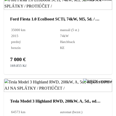
Ford Fiesta 1.0 EcoBoost SCTi, 74kW, M5, 5d. / AJ NA SPLÁTKY / PROTIÚČET /
35000 km
manuál (5 st.)
2015
74kW
predný
Hatchback
benzín
KE
7 000 €
169.855 Kč
Tesla Model 3 Highland RWD, 208kW, A, 5d., odpočet DPH / AJ NA SPLÁTKY / PROTIÚČET /
64573 km
automat (bezst.)