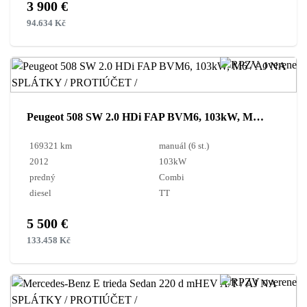
3 900 €
94.634 Kč
Peugeot 508 SW 2.0 HDi FAP BVM6, 103kW, M6 / AJ NA SPLÁTKY / PROTIÚČET /
169321 km
manuál (6 st.)
2012
103kW
predný
Combi
diesel
TT
5 500 €
133.458 Kč