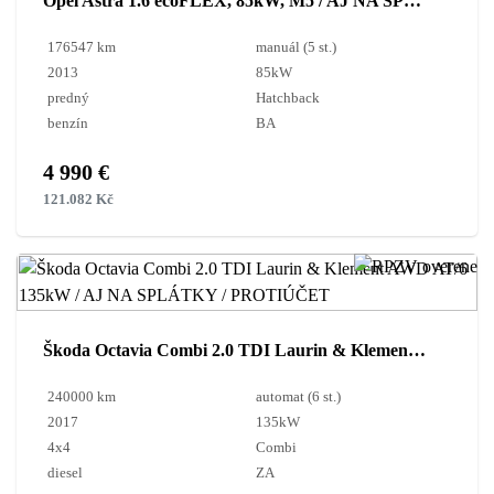
Opel Astra 1.6 ecoFLEX, 85kW, M5 / AJ NA SPLÁTKY / PROTIÚČET /
176547 km
manuál (5 st.)
2013
85kW
predný
Hatchback
benzín
BA
4 990 €
121.082 Kč
Škoda Octavia Combi 2.0 TDI Laurin & Klement AWD AT/6 135kW / AJ NA SPLÁTKY / PROTIÚČET
240000 km
automat (6 st.)
2017
135kW
4x4
Combi
diesel
ZA