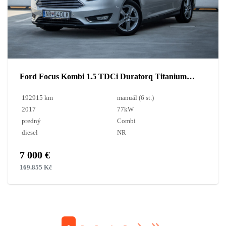
Ford Focus Kombi 1.5 TDCi Duratorq Titanium ECOnetic / AJ NA SPLÁTKY / PROTIÚČET /
192915 km
manuál (6 st.)
2017
77kW
predný
Combi
diesel
NR
7 000 €
169.855 Kč