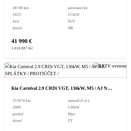
28746 km
automatická
2023
151kW
4x4
SUV
diesel
NR
41 990 €
1.018.887 Kč
Kia Carnival 2.9 CRDi VGT, 136kW, M5 / AJ NA SPLÁTKY / PROTIÚČET /
251674 km
manuál (5 st.)
2008
136kW
predný
Mpv
diesel
TT