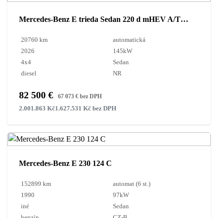
Mercedes-Benz E trieda Sedan 220 d mHEV A/T / AJ NA SPLÁTKY / PROTIÚČET /
20760 km
automatická
2026
145kW
4x4
Sedan
diesel
NR
82 500 €
67 073 € bez DPH
2.001.863 Kč
1.627.531 Kč bez DPH
Mercedes-Benz E 230 124 C
152899 km
automat (6 st.)
1990
97kW
iné
Sedan
benzín
CZ-B