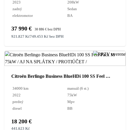
2023
208kW
zadný
Sedan
elektromotor
BA
37 990 €
30 886 € bez DPH
921.827 Kč
749.453 Kč bez DPH
Citroën Berlingo Business BlueHDi 100 SS Feel Pack M 75kW / AJ NA SPLÁTKY / PROTIÚČET /
34000 km
manuál (6 st.)
2022
75kW
predný
Mpv
diesel
BB
18 200 €
441.623 Kč