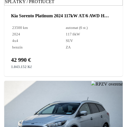
Kia Sorento Platinum 2024 117kW AT/6 AWD HEV / AJ NA SPLÁTKY / PROTIÚČET
23500 km
automat (6 st.)
2024
117.6kW
4x4
SUV
benzín
ZA
42 990 €
1.043.152 Kč