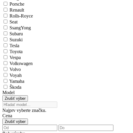
Porsche
Renault
Rolls-Royce
Seat
SsangYong
Subaru
Suzuki
Tesla
Toyota
Vespa
Volkswagen
Volvo
Voyah
Yamaha
Škoda
Model
Zrušiť výber
Najprv vyberte značku.
Cena
Zrušiť výber