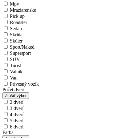
Mpv
Mraziarenske
Pick up
Roadster
Sedan
Skriňa
Skúter
Sport/Naked
Supersport
SUV
Turist
Valník
Van
Prívesný vozík
Počet dverí
Zrušiť výber
2 dverí
3 dverí
4 dverí
5 dverí
6 dverí
Farba