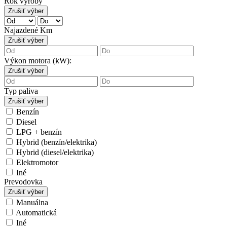
Rok výroby
Zrušiť výber
Najazdené Km
Zrušiť výber
Výkon motora (kW):
Zrušiť výber
Typ paliva
Zrušiť výber
Benzín
Diesel
LPG + benzín
Hybrid (benzín/elektrika)
Hybrid (diesel/elektrika)
Elektromotor
Iné
Prevodovka
Zrušiť výber
Manuálna
Automatická
Iné