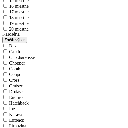
15 miestne
16 miestne
17 miestne
18 miestne
19 miestne
20 miestne
Karoséria
Zrušiť výber
Bus
Cabrio
Chladiarenske
Chopper
Combi
Coupé
Cross
Cruiser
Dodávka
Enduro
Hatchback
Iné
Karavan
Liftback
Limuzína