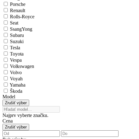
Porsche
Renault
Rolls-Royce
Seat
SsangYong
Subaru
Suzuki
Tesla
Toyota
Vespa
Volkswagen
Volvo
Voyah
Yamaha
Škoda
Model
Zrušiť výber
Najprv vyberte značku.
Cena
Zrušiť výber