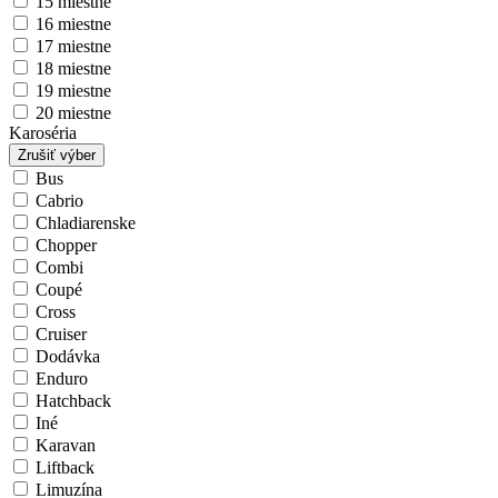
15 miestne
16 miestne
17 miestne
18 miestne
19 miestne
20 miestne
Karoséria
Zrušiť výber
Bus
Cabrio
Chladiarenske
Chopper
Combi
Coupé
Cross
Cruiser
Dodávka
Enduro
Hatchback
Iné
Karavan
Liftback
Limuzína