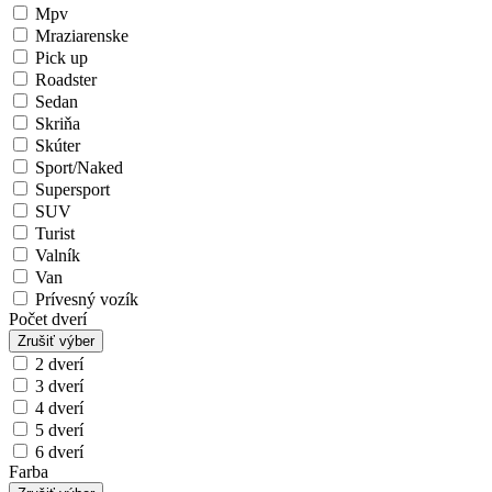
Mpv
Mraziarenske
Pick up
Roadster
Sedan
Skriňa
Skúter
Sport/Naked
Supersport
SUV
Turist
Valník
Van
Prívesný vozík
Počet dverí
Zrušiť výber
2 dverí
3 dverí
4 dverí
5 dverí
6 dverí
Farba