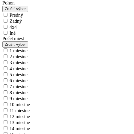
Pohon
Zrušiť výber
Predný
Zadný
4x4
Iné
Počet miest
Zrušiť výber
1 miestne
2 miestne
3 miestne
4 miestne
5 miestne
6 miestne
7 miestne
8 miestne
9 miestne
10 miestne
11 miestne
12 miestne
13 miestne
14 miestne