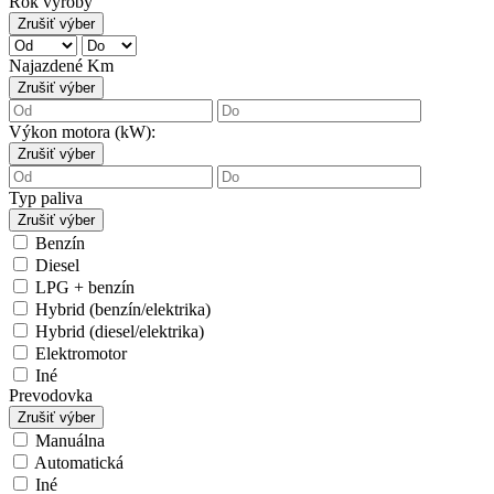
Rok výroby
Zrušiť výber
Najazdené Km
Zrušiť výber
Výkon motora (kW):
Zrušiť výber
Typ paliva
Zrušiť výber
Benzín
Diesel
LPG + benzín
Hybrid (benzín/elektrika)
Hybrid (diesel/elektrika)
Elektromotor
Iné
Prevodovka
Zrušiť výber
Manuálna
Automatická
Iné