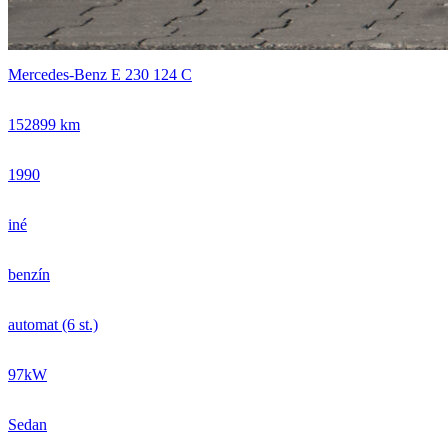
Mercedes-Benz E 230 124 C
152899 km
1990
iné
benzín
automat (6 st.)
97kW
Sedan