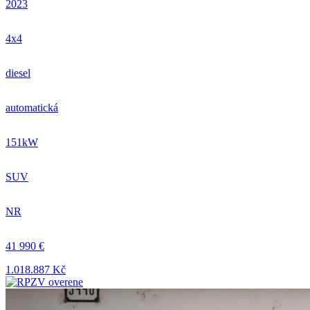
2023
4x4
diesel
automatická
151kW
SUV
NR
41 990 €
1.018.887 Kč