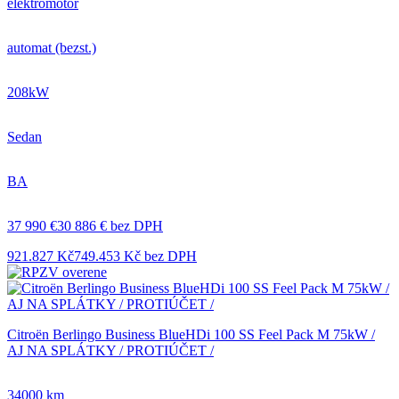
elektromotor
automat (bezst.)
208kW
Sedan
BA
37 990 €
30 886 € bez DPH
921.827 Kč
749.453 Kč bez DPH
Citroën Berlingo Business BlueHDi 100 SS Feel Pack M 75kW /
AJ NA SPLÁTKY / PROTIÚČET /
34000 km