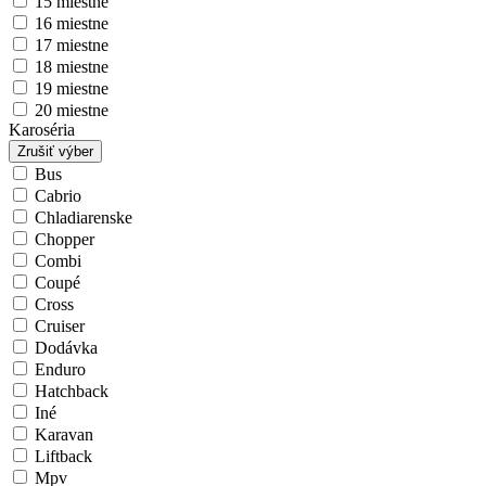
15 miestne
16 miestne
17 miestne
18 miestne
19 miestne
20 miestne
Karoséria
Zrušiť výber
Bus
Cabrio
Chladiarenske
Chopper
Combi
Coupé
Cross
Cruiser
Dodávka
Enduro
Hatchback
Iné
Karavan
Liftback
Mpv