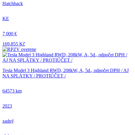
Hatchback
KE
7 000 €
169.855 Kč
Tesla Model 3 Highland RWD, 208kW, A, 5d., odpočet DPH / AJ
NA SPLÁTKY / PROTIÚČET /
64573 km
2023
zadný