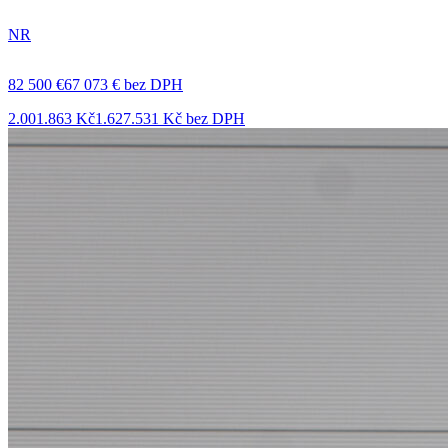
NR
82 500 €
67 073 € bez DPH
2.001.863 Kč
1.627.531 Kč bez DPH