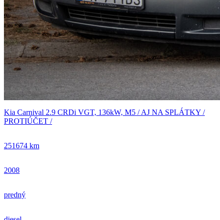
Kia Carnival 2.9 CRDi VGT, 136kW, M5 / AJ NA SPLÁTKY /
PROTIÚČET /
251674 km
2008
predný
diesel