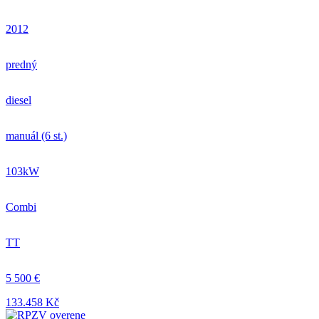
2012
predný
diesel
manuál (6 st.)
103kW
Combi
TT
5 500 €
133.458 Kč