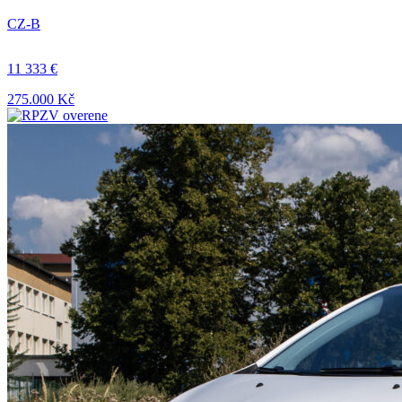
CZ-B
11 333 €
275.000 Kč