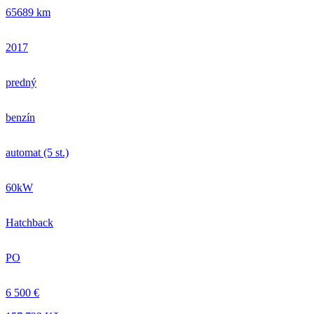
65689 km
2017
predný
benzín
automat (5 st.)
60kW
Hatchback
PO
6 500 €