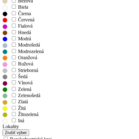
Béžová
Biela
Čierna
Červená
Fialová
Hnedá
Modrá
Modrošedá
Modrozelená
Oranžová
Ružová
Strieborná
Šedá
Vínová
Zelená
Zelenošedá
Zlatá
Žltá
Žltozelená
Iná
Lokality
Zrušiť výber