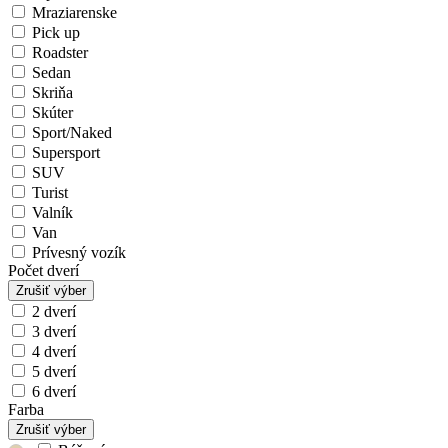
Mraziarenske
Pick up
Roadster
Sedan
Skriňa
Skúter
Sport/Naked
Supersport
SUV
Turist
Valník
Van
Prívesný vozík
Počet dverí
Zrušiť výber
2 dverí
3 dverí
4 dverí
5 dverí
6 dverí
Farba
Zrušiť výber