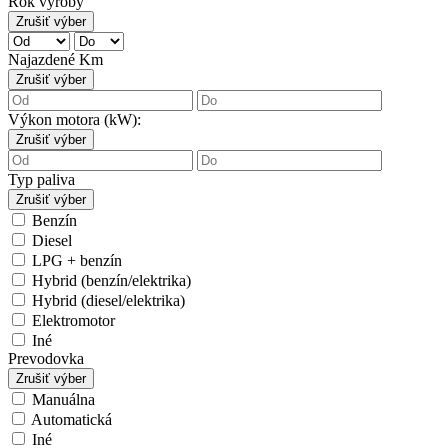
Rok výroby
Zrušiť výber
Najazdené Km
Zrušiť výber
Výkon motora (kW):
Zrušiť výber
Typ paliva
Zrušiť výber
Benzín
Diesel
LPG + benzín
Hybrid (benzín/elektrika)
Hybrid (diesel/elektrika)
Elektromotor
Iné
Prevodovka
Zrušiť výber
Manuálna
Automatická
Iné