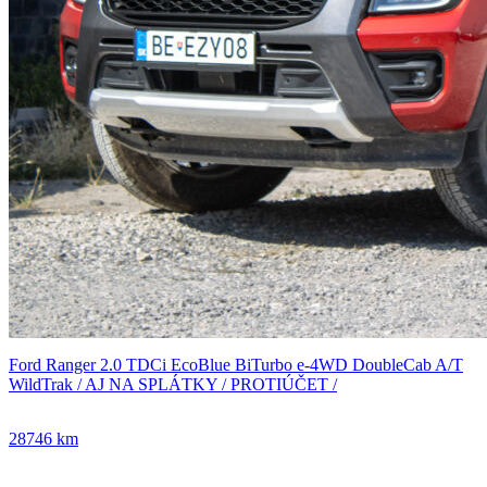
Ford Ranger 2.0 TDCi EcoBlue BiTurbo e-4WD DoubleCab A/T
WildTrak / AJ NA SPLÁTKY / PROTIÚČET /
28746 km