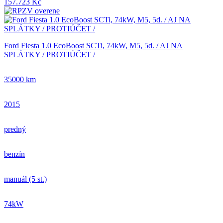
157.723 Kč
Ford Fiesta 1.0 EcoBoost SCTi, 74kW, M5, 5d. / AJ NA
SPLÁTKY / PROTIÚČET /
35000 km
2015
predný
benzín
manuál (5 st.)
74kW