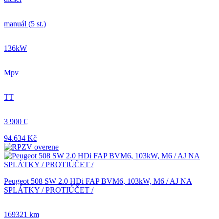
manuál (5 st.)
136kW
Mpv
TT
3 900 €
94.634 Kč
Peugeot 508 SW 2.0 HDi FAP BVM6, 103kW, M6 / AJ NA
SPLÁTKY / PROTIÚČET /
169321 km