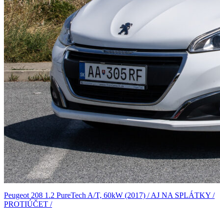
Peugeot 208 1.2 PureTech A/T, 60kW (2017) / AJ NA SPLÁTKY /
PROTIÚČET /