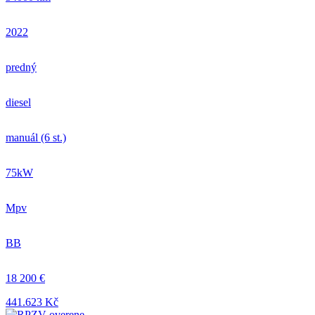
2022
predný
diesel
manuál (6 st.)
75kW
Mpv
BB
18 200 €
441.623 Kč