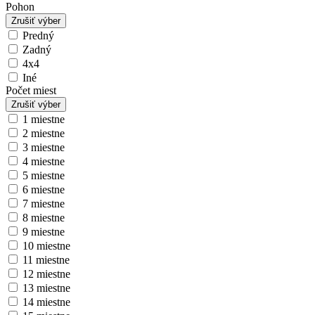
Pohon
Zrušiť výber
Predný
Zadný
4x4
Iné
Počet miest
Zrušiť výber
1 miestne
2 miestne
3 miestne
4 miestne
5 miestne
6 miestne
7 miestne
8 miestne
9 miestne
10 miestne
11 miestne
12 miestne
13 miestne
14 miestne