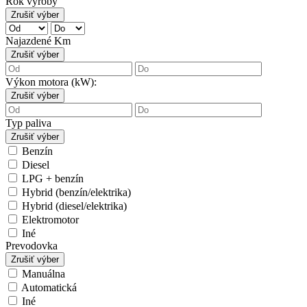
Rok výroby
Zrušiť výber
Najazdené Km
Zrušiť výber
Výkon motora (kW):
Zrušiť výber
Typ paliva
Zrušiť výber
Benzín
Diesel
LPG + benzín
Hybrid (benzín/elektrika)
Hybrid (diesel/elektrika)
Elektromotor
Iné
Prevodovka
Zrušiť výber
Manuálna
Automatická
Iné