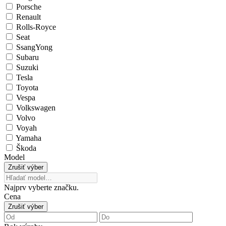
Porsche
Renault
Rolls-Royce
Seat
SsangYong
Subaru
Suzuki
Tesla
Toyota
Vespa
Volkswagen
Volvo
Voyah
Yamaha
Škoda
Model
Zrušiť výber
Najprv vyberte značku.
Cena
Zrušiť výber