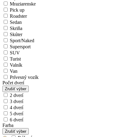
Mraziarenske
Pick up
Roadster
Sedan
Skriňa
Skúter
Sport/Naked
Supersport
SUV
Turist
Valník
Van
Prívesný vozík
Počet dverí
Zrušiť výber
2 dverí
3 dverí
4 dverí
5 dverí
6 dverí
Farba
Zrušiť výber