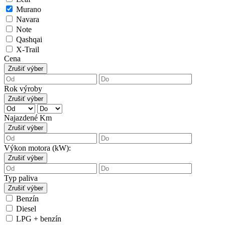
Murano
Navara
Note
Qashqai
X-Trail
Cena
Zrušiť výber
Rok výroby
Zrušiť výber
Najazdené Km
Zrušiť výber
Výkon motora (kW):
Zrušiť výber
Typ paliva
Zrušiť výber
Benzín
Diesel
LPG + benzín