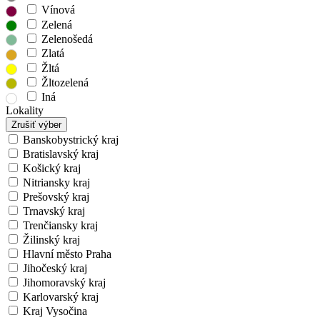
Vínová
Zelená
Zelenošedá
Zlatá
Žltá
Žltozelená
Iná
Lokality
Zrušiť výber
Banskobystrický kraj
Bratislavský kraj
Košický kraj
Nitriansky kraj
Prešovský kraj
Trnavský kraj
Trenčiansky kraj
Žilinský kraj
Hlavní město Praha
Jihočeský kraj
Jihomoravský kraj
Karlovarský kraj
Kraj Vysočina